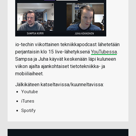
io-techin viikottainen tekniikkapodcast lähetetään
perjantaisin klo 15 live-lähetyksenä
YouTubessa
.
Sampsa ja Juha käyvät keskenään läpi kuluneen
viikon ajalta ajankohtaiset tietotekniikka- ja
mobiiliaiheet.
Jälkikäteen katseltavissa/kuunneltavissa:
Youtube
iTunes
Spotify