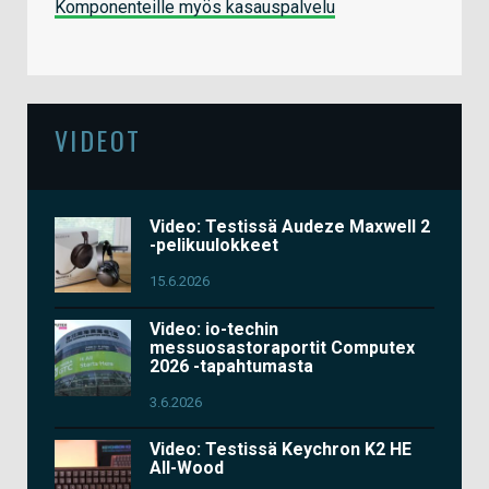
Komponenteille myös kasauspalvelu
VIDEOT
Video: Testissä Audeze Maxwell 2
-pelikuulokkeet
15.6.2026
Video: io-techin
messuosastoraportit Computex
2026 -tapahtumasta
3.6.2026
Video: Testissä Keychron K2 HE
All-Wood