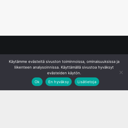
© S&J Media Oy
Käytämme evästeitä sivuston toiminnoissa, ominaisuuksissa ja
liikenteen analysoinnissa. Käyttämällä sivustoa hyväksyt
evästeiden käytön.
Ok
En hyväksy
Lisätietoja
;