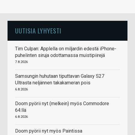
UUTISIA LYHYESTI
Tim Culpan: Applella on miljardin edestä iPhone-
puhelinten siruja odottamassa muistipiirejä
7.8.2026
Samsungin huhutaan tiputtavan Galaxy S27
Ultrasta neljännen takakameran pois
6.8.2026
Doom pyörii nyt (melkein) myös Commodore
64:llä
6.8.2026
Doom pyörii nyt myös Paintissa