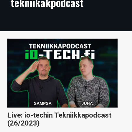
tekniikakpodcast
ARTIKKELIT
VIDEOT
TECHBBS
TIETOA
HINTA.FI
KAUPPA
VAIHDA TEEMA
HAKU
Live: io-techin Tekniikkapodcast
(26/2023)