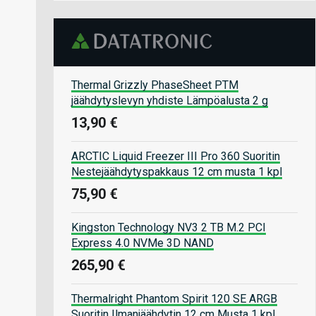
Thermal Grizzly PhaseSheet PTM
jäähdytyslevyn yhdiste Lämpöalusta 2 g
13,90 €
ARCTIC Liquid Freezer III Pro 360 Suoritin
Nestejäähdytyspakkaus 12 cm musta 1 kpl
75,90 €
Kingston Technology NV3 2 TB M.2 PCI
Express 4.0 NVMe 3D NAND
265,90 €
Thermalright Phantom Spirit 120 SE ARGB
Suoritin Ilmanjäähdytin 12 cm Musta 1 kpl