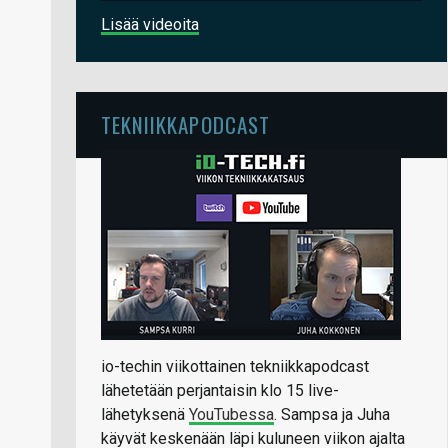
Lisää videoita
TEKNIIKKAPODCAST
io-techin viikottainen tekniikkapodcast
lähetetään perjantaisin klo 15 live-
lähetyksenä
YouTubessa
. Sampsa ja Juha
käyvät keskenään läpi kuluneen viikon ajalta