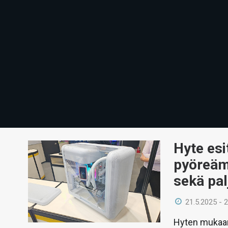
Hyte esi
pyöreämu
sekä pal
21.5.2025 - 
Hyten mukaan 