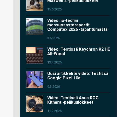
Maxwell 2 -pelikuulokkeet
15.6.2026
Video: io-techin
messuosastoraportit
Computex 2026 -tapahtumasta
3.6.2026
Video: Testissä Keychron K2 HE
All-Wood
13.4.2026
Uusi artikkeli & video: Testissä
Google Pixel 10a
9.3.2026
Video: Testissä Asus ROG
Kithara -pelikuulokkeet
11.2.2026