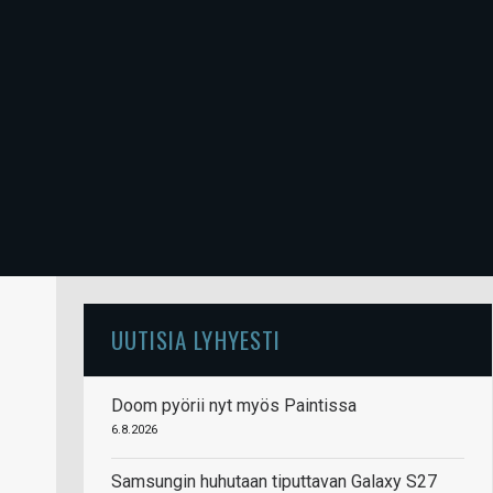
UUTISIA LYHYESTI
Doom pyörii nyt myös Paintissa
6.8.2026
Samsungin huhutaan tiputtavan Galaxy S27