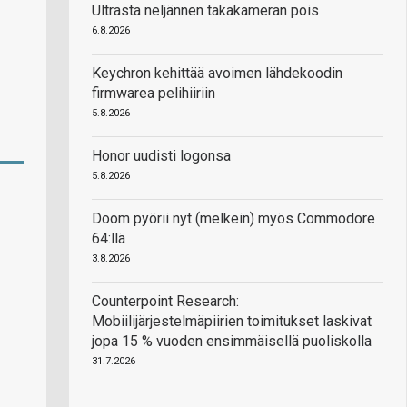
Ultrasta neljännen takakameran pois
6.8.2026
Keychron kehittää avoimen lähdekoodin
firmwarea pelihiiriin
5.8.2026
Honor uudisti logonsa
5.8.2026
Doom pyörii nyt (melkein) myös Commodore
64:llä
3.8.2026
Counterpoint Research:
Mobiilijärjestelmäpiirien toimitukset laskivat
jopa 15 % vuoden ensimmäisellä puoliskolla
31.7.2026