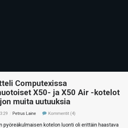
tteli Computexissa
otoiset X50- ja X50 Air -kotelot
jon muita uutuuksia
23:29
/
Petrus Laine
Kommentit (4)
pyöreäkulmaisen kotelon luonti oli erittäin haastava