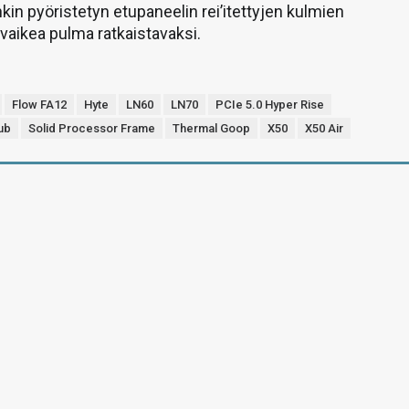
nkin pyöristetyn etupaneelin rei’itettyjen kulmien
 vaikea pulma ratkaistavaksi.
Flow FA12
Hyte
LN60
LN70
PCIe 5.0 Hyper Rise
ub
Solid Processor Frame
Thermal Goop
X50
X50 Air