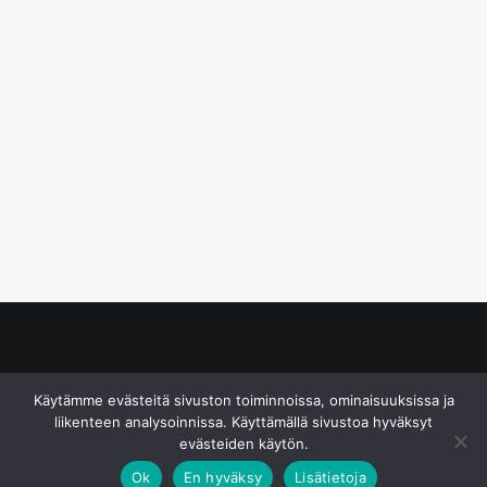
© S&J Media Oy
Käytämme evästeitä sivuston toiminnoissa, ominaisuuksissa ja
liikenteen analysoinnissa. Käyttämällä sivustoa hyväksyt
evästeiden käytön.
Ok
En hyväksy
Lisätietoja