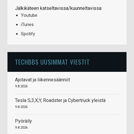
Jälkikäteen katseltavissa/kuunneltavissa:
Youtube
iTunes
Spotify
TECHBBS UUSIMMAT VIESTIT
Ajotavat ja liikennesäännöt
9.8.2026
Tesla S,3,X,Y, Roadster ja Cybertruck yleistä
9.8.2026
Pyöräily
9.8.2026