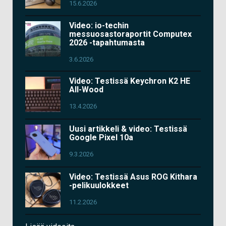
15.6.2026
Video: io-techin
messuosastoraportit Computex
2026 -tapahtumasta
3.6.2026
Video: Testissä Keychron K2 HE
All-Wood
13.4.2026
Uusi artikkeli & video: Testissä
Google Pixel 10a
9.3.2026
Video: Testissä Asus ROG Kithara
-pelikuulokkeet
11.2.2026