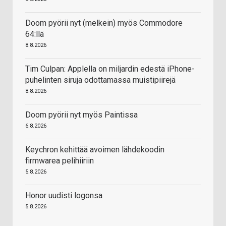
Doom pyörii nyt (melkein) myös Commodore
64:llä
8.8.2026
Tim Culpan: Applella on miljardin edestä iPhone-
puhelinten siruja odottamassa muistipiirejä
8.8.2026
Doom pyörii nyt myös Paintissa
6.8.2026
Keychron kehittää avoimen lähdekoodin
firmwarea pelihiiriin
5.8.2026
Honor uudisti logonsa
5.8.2026