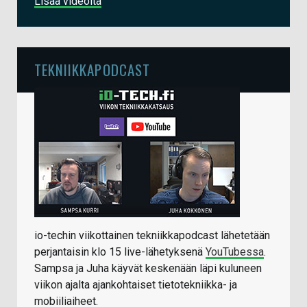
Lisää videoita
TEKNIIKKAPODCAST
io-techin viikottainen tekniikkapodcast lähetetään
perjantaisin klo 15 live-lähetyksenä
YouTubessa
.
Sampsa ja Juha käyvät keskenään läpi kuluneen
viikon ajalta ajankohtaiset tietotekniikka- ja
mobiiliaiheet.