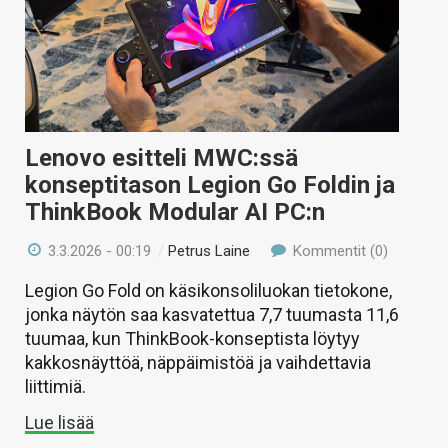
KAUPPA
VAIHDA TEEMA
Lenovo esitteli MWC:ssä
HAKU
konseptitason Legion Go Foldin ja
ThinkBook Modular AI PC:n
3.3.2026 - 00:19
/
Petrus Laine
Kommentit (0)
Legion Go Fold on käsikonsoliluokan tietokone,
jonka näytön saa kasvatettua 7,7 tuumasta 11,6
tuumaa, kun ThinkBook-konseptista löytyy
kakkosnäyttöä, näppäimistöä ja vaihdettavia
liittimiä.
Lue lisää