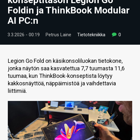
ARTIKKELIT
Foldin ja ThinkBook Modular
AI PC:n
VIDEOT
TECHBBS
3.3.2026 - 00:19
Petrus Laine
Tietotekniikka
0
TIETOA
HINTA.FI
Legion Go Fold on käsikonsoliluokan tietokone,
jonka näytön saa kasvatettua 7,7 tuumasta 11,6
KAUPPA
tuumaa, kun ThinkBook-konseptista löytyy
kakkosnäyttöä, näppäimistöä ja vaihdettavia
VAIHDA TEEMA
liittimiä.
HAKU