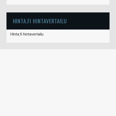
HINTA.FI HINTAVERTAILU
Hinta.fi hintavertailu