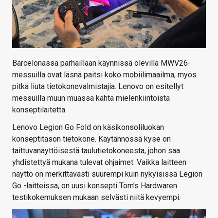
Barcelonassa parhaillaan käynnissä olevilla MWV26-
messuilla ovat läsnä paitsi koko mobiilimaailma, myös
pitkä liuta tietokonevalmistajia. Lenovo on esitellyt
messuilla muun muassa kahta mielenkiintoista
konseptilaitetta.
Lenovo Legion Go Fold on käsikonsoliluokan
konseptitason tietokone. Käytännössä kyse on
taittuvanäyttöisestä taulutietokoneesta, johon saa
yhdistettyä mukana tulevat ohjaimet. Vaikka laitteen
näyttö on merkittävästi suurempi kuin nykyisissä Legion
Go -laitteissa, on uusi konsepti Tom’s Hardwaren
testikokemuksen mukaan selvästi niitä kevyempi.