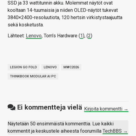
SSD ja 33 wattitunnin akku. Molemmat näytöt ovat
kooltaan 14-tuumaisia ja niiden OLED-näytöt tukevat
3840×2400-resoluutiota, 120 hertsin virkistystaajuutta
sekä kosketusta.
Lähteet:
Lenovo
, Tom’s Hardware (
1
), (
2
)
LEGION GO FOLD
LENOVO
MWC2026
THINKBOOK MODULAR AI PC
Ei kommentteja vielä
Kirjoita kommentti →
Näytetään 50 ensimmäistä kommenttia. Lue kaikki
kommentit ja keskustele aiheesta foorumilla
TechBBS →