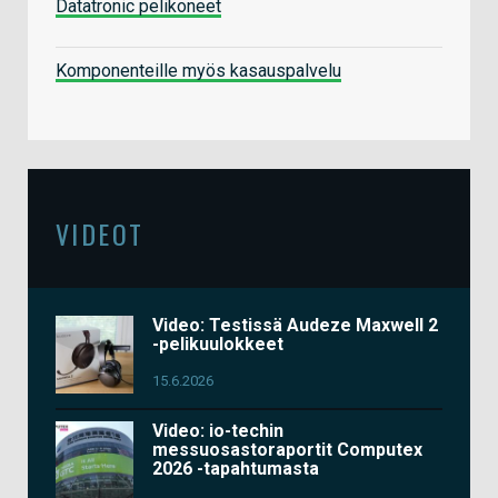
Datatronic pelikoneet
Komponenteille myös kasauspalvelu
VIDEOT
Video: Testissä Audeze Maxwell 2
-pelikuulokkeet
15.6.2026
Video: io-techin
messuosastoraportit Computex
2026 -tapahtumasta