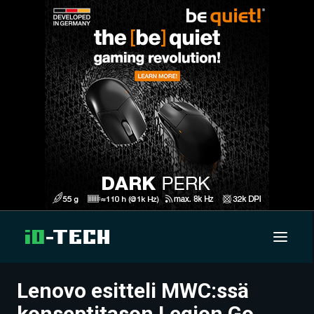
Lenovo esitteli MWC:ssä
UUTISET
konseptitason Legion Go