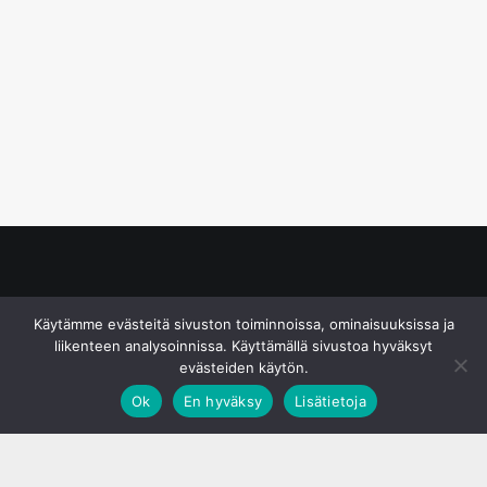
© S&J Media Oy
Käytämme evästeitä sivuston toiminnoissa, ominaisuuksissa ja
liikenteen analysoinnissa. Käyttämällä sivustoa hyväksyt
evästeiden käytön.
Ok
En hyväksy
Lisätietoja
;