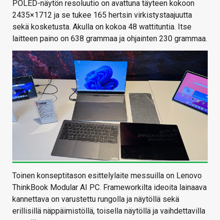
POLED-näytön resoluutio on avattuna täyteen kokoon
2435×1712 ja se tukee 165 hertsin virkistystaajuutta
sekä kosketusta. Akulla on kokoa 48 wattituntia. Itse
laitteen paino on 638 grammaa ja ohjainten 230 grammaa.
Toinen konseptitason esittelylaite messuilla on Lenovo
ThinkBook Modular AI PC. Frameworkilta ideoita lainaava
kannettava on varustettu rungolla ja näytöllä sekä
erillisillä näppäimistöllä, toisella näytöllä ja vaihdettavilla