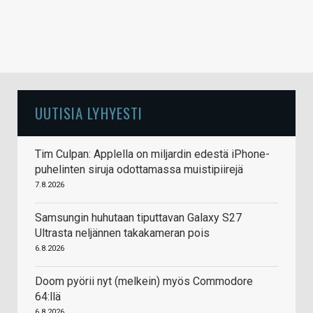
UUTISIA LYHYESTI
Tim Culpan: Applella on miljardin edestä iPhone-
puhelinten siruja odottamassa muistipiirejä
7.8.2026
Samsungin huhutaan tiputtavan Galaxy S27
Ultrasta neljännen takakameran pois
6.8.2026
Doom pyörii nyt (melkein) myös Commodore
64:llä
6.8.2026