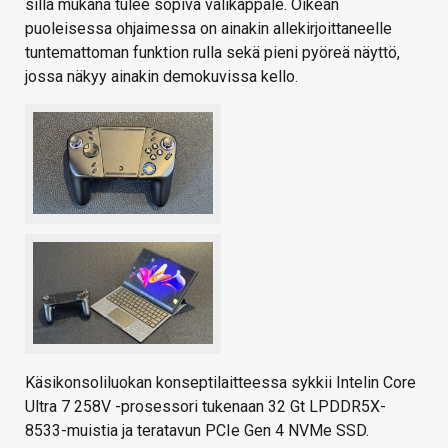
sillä mukana tulee sopiva välikappale. Oikean
puoleisessa ohjaimessa on ainakin allekirjoittaneelle
tuntemattoman funktion rulla sekä pieni pyöreä näyttö,
jossa näkyy ainakin demokuvissa kello.
Käsikonsoliluokan konseptilaitteessa sykkii Intelin Core
Ultra 7 258V -prosessori tukenaan 32 Gt LPDDR5X-
8533-muistia ja teratavun PCIe Gen 4 NVMe SSD.