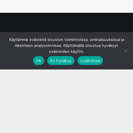
© S&J Media Oy
Käytämme evästeitä sivuston toiminnoissa, ominaisuuksissa ja
liikenteen analysoinnissa. Käyttämällä sivustoa hyväksyt
evästeiden käytön.
Ok
En hyväksy
Lisätietoja
;