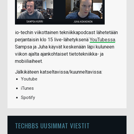
io-techin viikottainen tekniikkapodcast lähetetään
perjantaisin klo 15 live-lähetyksenä
YouTubessa
.
Sampsa ja Juha käyvät keskenään läpi kuluneen
viikon ajalta ajankohtaiset tietotekniikka- ja
mobiiliaiheet.
Jälkikäteen katseltavissa/kuunneltavissa:
Youtube
iTunes
Spotify
TECHBBS UUSIMMAT VIESTIT