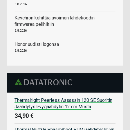
6.8.2026
Keychron kehittää avoimen lähdekoodin
firmwarea pelihiiriin
5.8.2026
Honor uudisti logonsa
5.8.2026
Thermalright Peerless Assassin 120 SE Suoritin
Jäähdytyslevy/jäähdytin 12 cm Musta
34,90 €
Thermal Grizzly PhaseSheet PTM jäähdytyslevyn