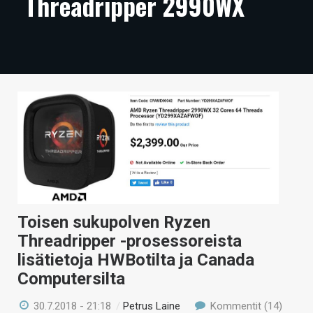
Threadripper 2990WX
ARTIKKELIT
VIDEOT
TECHBBS
TIETOA
HINTA.FI
KAUPPA
VAIHDA TEEMA
Toisen sukupolven Ryzen
Threadripper -prosessoreista
lisätietoja HWBotilta ja Canada
HAKU
Computersilta
30.7.2018 - 21:18
/
Petrus Laine
Kommentit (14)