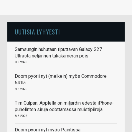
UUTISIA LYHYESTI
Samsungin huhutaan tiputtavan Galaxy S27
Ultrasta neljännen takakameran pois
8.8.2026
Doom pyörii nyt (melkein) myös Commodore
64:llä
8.8.2026
Tim Culpan: Applella on miljardin edestä iPhone-
puhelinten siruja odottamassa muistipiirejä
8.8.2026
Doom pyörii nyt myös Paintissa