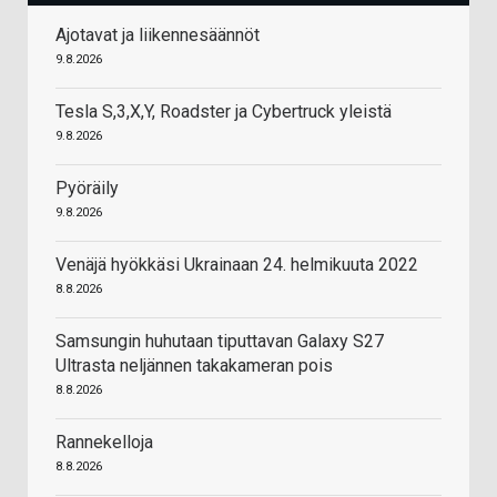
Ajotavat ja liikennesäännöt
9.8.2026
Tesla S,3,X,Y, Roadster ja Cybertruck yleistä
9.8.2026
Pyöräily
9.8.2026
Venäjä hyökkäsi Ukrainaan 24. helmikuuta 2022
8.8.2026
Samsungin huhutaan tiputtavan Galaxy S27
Ultrasta neljännen takakameran pois
8.8.2026
Rannekelloja
8.8.2026