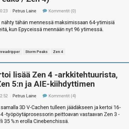
00:23
/
Petrus Laine
Kommentit (0)
 nähty tähän mennessä maksimissaan 64-ytimisiä
eitä, kun Epyceissä mennään nyt 96 ytimessä.
hreadripper
Storm Peaks
Zen 4
oi lisää Zen 4 -arkkitehtuurista,
 Zen 5:n ja AIE-kiihdyttimen
02:52
/
Petrus Laine
Kommentit (4)
samalla 3D V-Cachen tulleen jäädäkseen ja kertoi 16-
4 -työpöytäprosessorin peittoavan vastaavan Zen 3 -
li 35 %:n erolla Cinebenchissä.