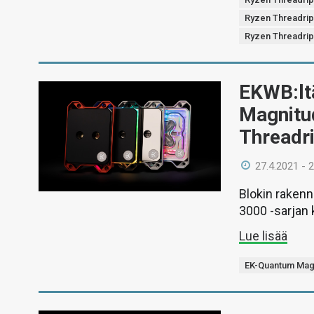
Ryzen Threadri
Ryzen Threadri
EKWB:lt
Magnitu
Threadri
27.4.2021 - 
Blokin rakenn
3000 -sarjan 
Lue lisää
EK-Quantum Mag