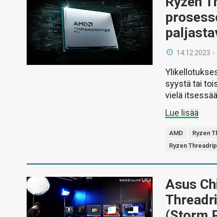
Ryzen T
prosesso
paljasta
14.12.2023 -
Ylikellotukse
syystä tai toi
vielä itsessä
Lue lisää
AMD
Ryzen T
Ryzen Threadri
Asus Ch
Threadri
(Storm P