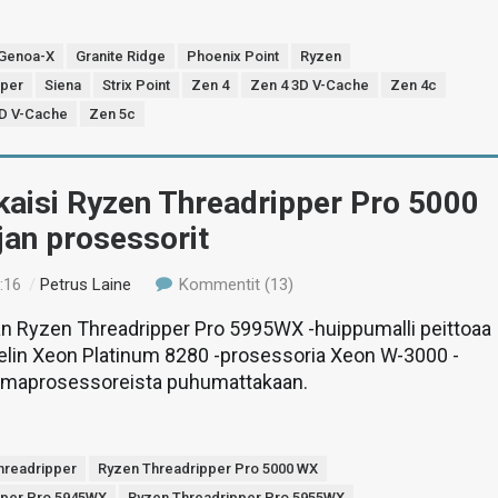
Genoa-X
Granite Ridge
Phoenix Point
Ryzen
pper
Siena
Strix Point
Zen 4
Zen 4 3D V-Cache
Zen 4c
3D V-Cache
Zen 5c
kaisi Ryzen Threadripper Pro 5000
jan prosessorit
:16
/
Petrus Laine
Kommentit (13)
 Ryzen Threadripper Pro 5995WX -huippumalli peittoaa
telin Xeon Platinum 8280 -prosessoria Xeon W-3000 -
emaprosessoreista puhumattakaan.
hreadripper
Ryzen Threadripper Pro 5000 WX
pper Pro 5945WX
Ryzen Threadripper Pro 5955WX