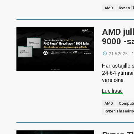
AMD
Ryzen T
AMD julk
9000 -sa
21.5.2025 - 
Harrastajille
24-64-ytimisi
versioina.
Lue lisää
AMD
Compute
Ryzen Threadri