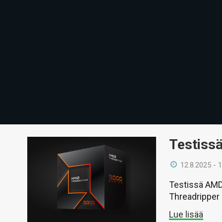
Testiss
12.8.2025 - 
Testissä AMD:
Threadripper
Lue lisää