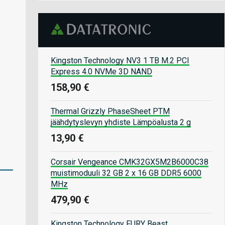
Kingston Technology NV3 1 TB M.2 PCI
Express 4.0 NVMe 3D NAND
158,90 €
Thermal Grizzly PhaseSheet PTM
jäähdytyslevyn yhdiste Lämpöalusta 2 g
13,90 €
Corsair Vengeance CMK32GX5M2B6000C38
muistimoduuli 32 GB 2 x 16 GB DDR5 6000
MHz
479,90 €
Kingston Technology FURY Beast