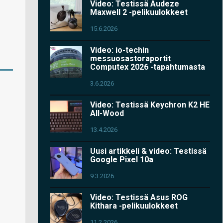
Video: Testissä Audeze
Maxwell 2 -pelikuulokkeet
15.6.2026
Video: io-techin
messuosastoraportit
Computex 2026 -tapahtumasta
3.6.2026
Video: Testissä Keychron K2 HE
All-Wood
13.4.2026
Uusi artikkeli & video: Testissä
Google Pixel 10a
9.3.2026
Video: Testissä Asus ROG
Kithara -pelikuulokkeet
11.2.2026