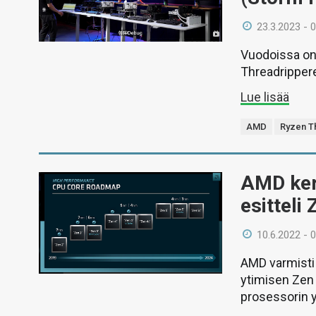
23.3.2023 - 
Vuodoissa on
Threadripper
Lue lisää
AMD
Ryzen T
AMD kert
esitteli
10.6.2022 - 
AMD varmisti 
ytimisen Zen 
prosessorin y