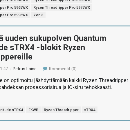
pper Pro 5965WX
Ryzen Threadripper Pro 5975WX
pper Pro 5995WX
Zen 3
ä uuden sukupolven Quantum
de sTRX4 -blokit Ryzen
ppereille
21:47
/
Petrus Laine
Kommentit (0)
e on optimoitu jäähdyttämään kaikki Ryzen Threadripper
kahdeksan prosessorisirua ja IO-siru tehokkaasti.
nitude sTRX4
EKWB
Ryzen Threadripper
sTRX4