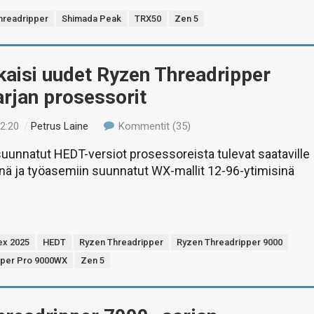
hreadripper
Shimada Peak
TRX50
Zen 5
aisi uudet Ryzen Threadripper
rjan prosessorit
12:20
/
Petrus Laine
Kommentit (35)
 suunnatut HEDT-versiot prosessoreista tulevat saataville
nä ja työasemiin suunnatut WX-mallit 12-96-ytimisinä
x 2025
HEDT
Ryzen Threadripper
Ryzen Threadripper 9000
pper Pro 9000WX
Zen 5