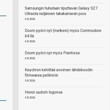
Samsungin huhutaan tiputtavan Galaxy S27
Ultrasta neljännen takakameran pois
6.8.2026
Doom pyörii nyt (melkein) myös Commodore
64:llä
6.8.2026
Doom pyörii nyt myös Paintissa
6.8.2026
Keychron kehittää avoimen lähdekoodin
firmwarea pelihiiriin
5.8.2026
Honor uudisti logonsa
5.8.2026