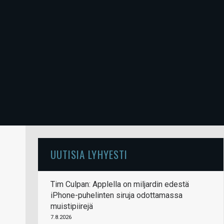
UUTISIA LYHYESTI
Tim Culpan: Applella on miljardin edestä
iPhone-puhelinten siruja odottamassa
muistipiirejä
7.8.2026