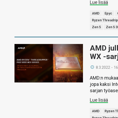
Lue lisää
AMD
Epyc
Ryzen Threadri
Zen 5
Zen 5 
AMD jul
WX -sar
8.3.2022 - 16
AMD:n mukaan
jopa kaksi In
sarjan työas
Lue lisää
AMD
Ryzen T
Ryzen Threadri