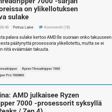
hreadripper 7000 -sarjan
reissa on ylikellotuksen
va sulake
 00:40
/
Petrus Laine
Kommentit (18)
sta palava sulake kertoo AMD:lle suoraan onko takuuseen
sesta päätynyttä prosessoria ylikellotettu, mutta se ei
än riitä eväämään takuuta.
hreadripper
Ryzen Threadripper 7000
pper Pro 7000WX
ina: AMD julkaisee Ryzen
pper 7000 -prosessorit syksyllä
eaks / Zen 4)