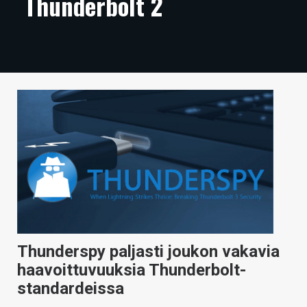
Thunderbolt 2
ARTIKKELIT
VIDEOT
TECHBBS
TIETOA
HINTA.FI
KAUPPA
VAIHDA TEEMA
Thunderspy paljasti joukon vakavia
HAKU
haavoittuvuuksia Thunderbolt-
standardeissa