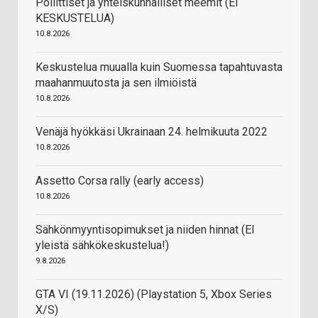
Poliittiset ja yhteiskunnalliset meemit (EI
KESKUSTELUA)
10.8.2026
Keskustelua muualla kuin Suomessa tapahtuvasta
maahanmuutosta ja sen ilmiöistä
10.8.2026
Venäjä hyökkäsi Ukrainaan 24. helmikuuta 2022
10.8.2026
Assetto Corsa rally (early access)
10.8.2026
Sähkönmyyntisopimukset ja niiden hinnat (EI
yleistä sähkökeskustelua!)
9.8.2026
GTA VI (19.11.2026) (Playstation 5, Xbox Series
X/S)