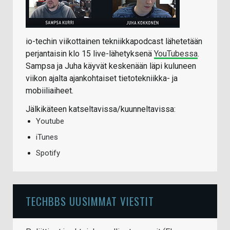
io-techin viikottainen tekniikkapodcast lähetetään
perjantaisin klo 15 live-lähetyksenä
YouTubessa
.
Sampsa ja Juha käyvät keskenään läpi kuluneen
viikon ajalta ajankohtaiset tietotekniikka- ja
mobiiliaiheet.
Jälkikäteen katseltavissa/kuunneltavissa:
Youtube
iTunes
Spotify
TECHBBS UUSIMMAT VIESTIT