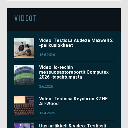
VIDEOT
Video: Testissä Audeze Maxwell 2
-pelikuulokkeet
15.6.2026
Video: io-techin
messuosastoraportit Computex
2026 -tapahtumasta
3.6.2026
Video: Testissä Keychron K2 HE
All-Wood
13.4.2026
Uusi artikkeli & video: Testissä