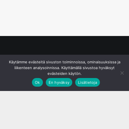
© S&J Media Oy
Käytämme evästeitä sivuston toiminnoissa, ominaisuuksissa ja
liikenteen analysoinnissa. Käyttämällä sivustoa hyväksyt
evästeiden käytön.
Ok
En hyväksy
Lisätietoja
;