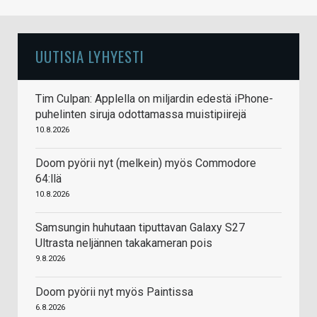
UUTISIA LYHYESTI
Tim Culpan: Applella on miljardin edestä iPhone-
puhelinten siruja odottamassa muistipiirejä
10.8.2026
Doom pyörii nyt (melkein) myös Commodore
64:llä
10.8.2026
Samsungin huhutaan tiputtavan Galaxy S27
Ultrasta neljännen takakameran pois
9.8.2026
Doom pyörii nyt myös Paintissa
6.8.2026