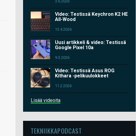
3.6.2026
Video: Testissä Keychron K2 HE
All-Wood
13.4.2026
Uusi artikkeli & video: Testissä
Google Pixel 10a
9.3.2026
Video: Testissä Asus ROG
Kithara -pelikuulokkeet
11.2.2026
Lisää videoita
TEKNIIKKAPODCAST