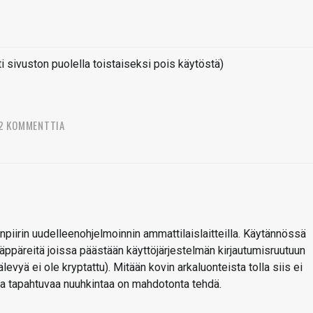
sivuston puolella toistaiseksi pois käytöstä)
2 KOMMENTTIA
ainpiirin uudelleenohjelmoinnin ammattilaislaitteilla. Käytännössä
 läppäreitä joissa päästään käyttöjärjestelmän kirjautumisruutuun
älevyä ei ole kryptattu). Mitään kovin arkaluonteista tolla siis ei
la tapahtuvaa nuuhkintaa on mahdotonta tehdä.