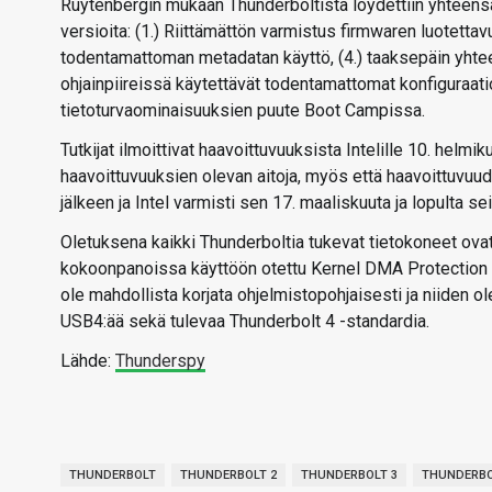
Ruytenbergin mukaan Thunderboltista löydettiin yhteensä
versioita: (1.) Riittämättön varmistus firmwaren luotettavuu
todentamattoman metadatan käyttö, (4.) taaksepäin yhtee
ohjainpiireissä käytettävät todentamattomat konfiguraatio
tietoturvaominaisuuksien puute Boot Campissa.
Tutkijat ilmoittivat haavoittuvuuksista Intelille 10. hel
haavoittuvuuksien olevan aitoja, myös että haavoittuvuude
jälkeen ja Intel varmisti sen 17. maaliskuuta ja lopulta s
Oletuksena kaikki Thunderboltia tukevat tietokoneet ovat
kokoonpanoissa käyttöön otettu Kernel DMA Protection -
ole mahdollista korjata ohjelmistopohjaisesti ja niiden
USB4:ää sekä tulevaa Thunderbolt 4 -standardia.
Lähde:
Thunderspy
THUNDERBOLT
THUNDERBOLT 2
THUNDERBOLT 3
THUNDERBO