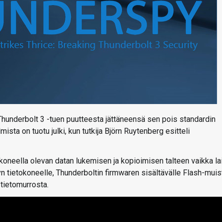
n Thunderbolt 3 -tuen puutteesta jättäneensä sen pois standardin
ista on tuotu julki, kun tutkija Björn Ruytenberg esitteli
oneella olevan datan lukemisen ja kopioimisen talteen vaikka la
yn tietokoneelle, Thunderboltin firmwaren sisältävälle Flash-muist
 tietomurrosta.