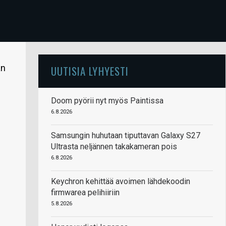
an
UUTISIA LYHYESTI
Doom pyörii nyt myös Paintissa
6.8.2026
Samsungin huhutaan tiputtavan Galaxy S27
Ultrasta neljännen takakameran pois
6.8.2026
Keychron kehittää avoimen lähdekoodin
firmwarea pelihiiriin
5.8.2026