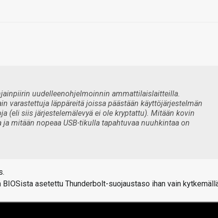
hjainpiirin uudelleenohjelmoinnin ammattilaislaitteilla.
in varastettuja läppäreitä joissa päästään käyttöjärjestelmän
 (eli siis järjestelemälevyä ei ole kryptattu). Mitään kovin
tua ja mitään nopeaa USB-tikulla tapahtuvaa nuuhkintaa on
s.
 BIOSista asetettu Thunderbolt-suojaustaso ihan vain kytkemäll