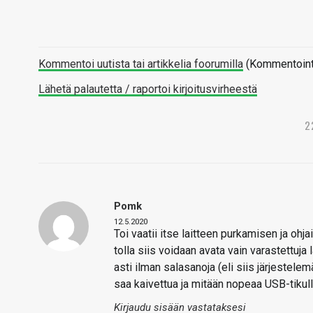
Kommentoi uutista tai artikkelia foorumilla
(Kommentointi 
Lähetä palautetta / raportoi kirjoitusvirheestä
2
Pomk
12.5.2020
Toi vaatii itse laitteen purkamisen ja ohj
tolla siis voidaan avata vain varastettuja
asti ilman salasanoja (eli siis järjestelem
saa kaivettua ja mitään nopeaa USB-tikul
Kirjaudu sisään vastataksesi