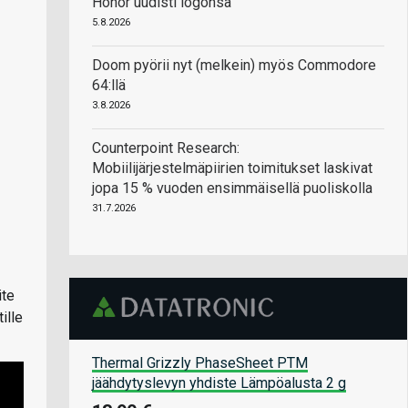
Honor uudisti logonsa
5.8.2026
Doom pyörii nyt (melkein) myös Commodore
64:llä
3.8.2026
Counterpoint Research:
Mobiilijärjestelmäpiirien toimitukset laskivat
jopa 15 % vuoden ensimmäisellä puoliskolla
31.7.2026
ite
ille
Thermal Grizzly PhaseSheet PTM
jäähdytyslevyn yhdiste Lämpöalusta 2 g