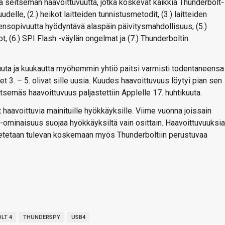
 seitsemän haavoittuvuutta, jotka koskevat kaikkia Thunderbolt-
delle, (2.) heikot laitteiden tunnistusmetodit, (3.) laitteiden
nsopivuutta hyödyntävä alaspäin päivitysmahdollisuus, (5.)
t, (6.) SPI Flash -väylän ongelmat ja (7.) Thunderboltin
mikuuta ja kuukautta myöhemmin yhtiö paitsi varmisti todentaneensa
t 3. – 5. olivat sille uusia. Kuudes haavoittuvuus löytyi pian sen
eitsemäs haavoittuvuus paljastettiin Applelle 17. huhtikuuta.
 haavoittuvia mainituille hyökkäyksille. Viime vuonna joissain
ominaisuus suojaa hyökkäyksiltä vain osittain. Haavoittuvuuksia
 oletetaan tulevan koskemaan myös Thunderboltiin perustuvaa
LT 4
THUNDERSPY
USB4