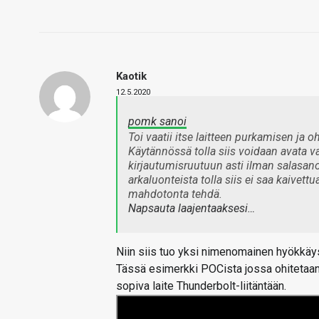
Kaotik
12.5.2020
pomk sanoi
Toi vaatii itse laitteen purkamisen ja o
Käytännössä tolla siis voidaan avata va
kirjautumisruutuun asti ilman salasanoja
arkaluonteista tolla siis ei saa kaivet
mahdotonta tehdä.
Napsauta laajentaaksesi…
Niin siis tuo yksi nimenomainen hyökkäy
Tässä esimerkki POCista jossa ohitetaan
sopiva laite Thunderbolt-liitäntään.