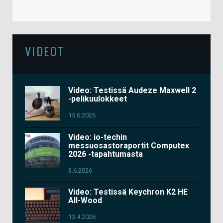
VIDEOT
Video: Testissä Audeze Maxwell 2
-pelikuulokkeet
15.6.2026
Video: io-techin
messuosastoraportit Computex
2026 -tapahtumasta
3.6.2026
Video: Testissä Keychron K2 HE
All-Wood
13.4.2026