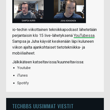
io-techin viikottainen tekniikkapodcast lähetetään
perjantaisin klo 15 live-lähetyksenä
YouTubessa
.
Sampsa ja Juha käyvät keskenään läpi kuluneen
viikon ajalta ajankohtaiset tietotekniikka- ja
mobiiliaiheet.
Jälkikäteen katseltavissa/kuunneltavissa:
Youtube
iTunes
Spotify
TECHBBS UUSIMMAT VIESTIT