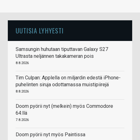
UUTISIA LYHYESTI
Samsungin huhutaan tiputtavan Galaxy S27
Ultrasta neljännen takakameran pois
8.8.2026
Tim Culpan: Applella on miljardin edestä iPhone-
puhelinten siruja odottamassa muistipiirejä
8.8.2026
Doom pyörii nyt (melkein) myös Commodore
64:llä
7.8.2026
Doom pyörii nyt myös Paintissa