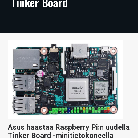
Tinker Board
ARTIKKELIT
VIDEOT
TECHBBS
TIETOA
HINTA.FI
KAUPPA
VAIHDA TEEMA
HAKU
Asus haastaa Raspberry Pi:n uudella
Tinker Board -minitietokoneella