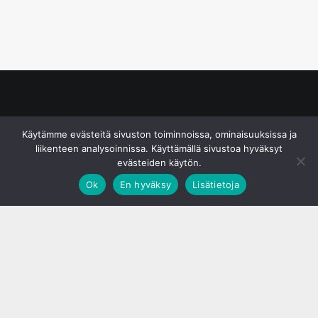
© S&J Media Oy
Käytämme evästeitä sivuston toiminnoissa, ominaisuuksissa ja
liikenteen analysoinnissa. Käyttämällä sivustoa hyväksyt
evästeiden käytön.
Ok
En hyväksy
Lisätietoja
;