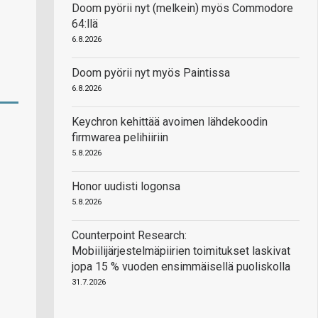
Doom pyörii nyt (melkein) myös Commodore
64:llä
6.8.2026
Doom pyörii nyt myös Paintissa
6.8.2026
Keychron kehittää avoimen lähdekoodin
firmwarea pelihiiriin
5.8.2026
Honor uudisti logonsa
5.8.2026
Counterpoint Research:
Mobiilijärjestelmäpiirien toimitukset laskivat
jopa 15 % vuoden ensimmäisellä puoliskolla
31.7.2026