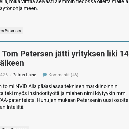
imellä, mikä viittaa selvästi aiemmin tiedossa olleita malleja
äytönohjaimeen.
om Petersen
Tom Petersen jätti yrityksen liki 14
jälkeen
14:36
/
Petrus Laine
Kommentit (46)
 toimi NVIDIAlla pääasiassa teknisen markkinoinnin
 teki myös insinöörityötä ja miehen nimi löytyykin mm.
FAA-patenteista. Huhujen mukaan Petersenin uusi osoite
n Inteliltä.