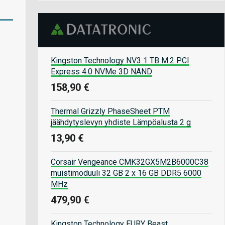
Kingston Technology NV3 1 TB M.2 PCI
Express 4.0 NVMe 3D NAND
158,90 €
Thermal Grizzly PhaseSheet PTM
jäähdytyslevyn yhdiste Lämpöalusta 2 g
13,90 €
Corsair Vengeance CMK32GX5M2B6000C38
muistimoduuli 32 GB 2 x 16 GB DDR5 6000
MHz
479,90 €
Kingston Technology FURY Beast