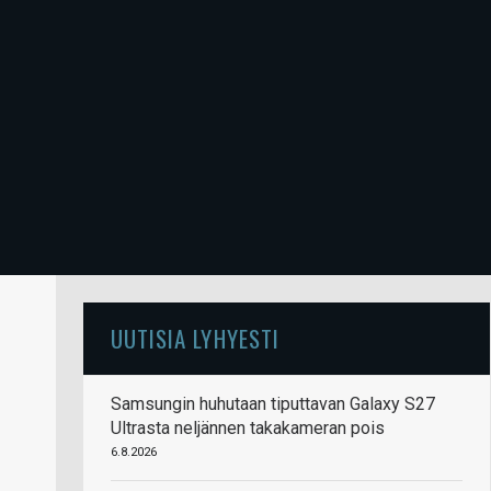
UUTISIA LYHYESTI
Samsungin huhutaan tiputtavan Galaxy S27
Ultrasta neljännen takakameran pois
6.8.2026