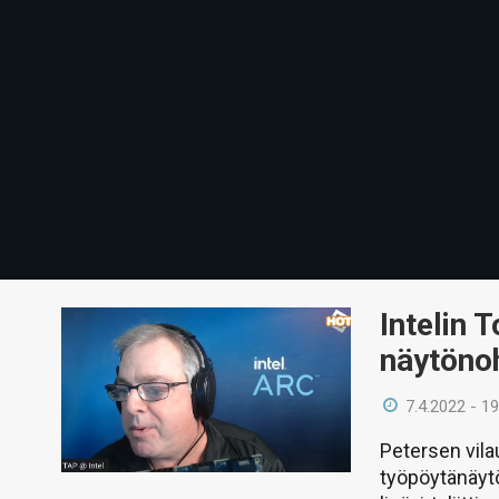
Intelin 
näytöno
7.4.2022 - 19
Petersen vil
työpöytänäytö