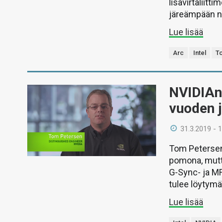
lisävirtaliitt
järeämpään n
Lue lisää
Arc
Intel
T
NVIDIAn 
vuoden 
31.3.2019 - 
Tom Petersen
pomona, mutta
G-Sync- ja M
tulee löytymää
Lue lisää