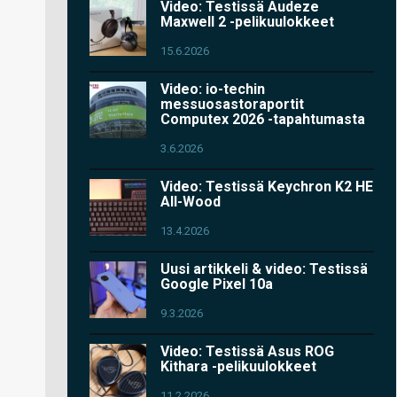
Video: Testissä Audeze
Maxwell 2 -pelikuulokkeet
15.6.2026
Video: io-techin
messuosastoraportit
Computex 2026 -tapahtumasta
3.6.2026
Video: Testissä Keychron K2 HE
All-Wood
13.4.2026
Uusi artikkeli & video: Testissä
Google Pixel 10a
9.3.2026
Video: Testissä Asus ROG
Kithara -pelikuulokkeet
11.2.2026