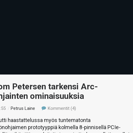
Tom Petersen tarkensi Arc-
hjainten ominaisuuksia
:55
/
Petrus Laine
Kommentit (4)
autti haastattelussa myös tuntematonta
nohjaimen prototyyppiä kolmella 8-pinnisellä PCIe-