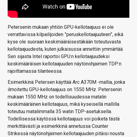
Petersenin mukaan yhtiön GPU-kellotaajuus ei ole
verrattavissa kilpailijoiden ”peruskellotaajuuteen”, eikä
kyse ole suoraan keskimääräisestäkään toteutuvasta
kellotaajuudesta, kuten julkaisussa annettiin ymmärtää.
Sen sijasta Intel raportoi GPU:n kellotaajuudeksi
keskimääräisen kellotaajuuden näytönohjaimen TDP:n
rajoittamassa tilanteessa.
Esimerkkinä Petersen käyttää Arc A370M -mallia, jonka
ilmoitettu GPU-kellotaajuus on 1550 MHz. Petersenin
mukaan 1550 MHz on todellisuudessa matalin
keskimääräinen kellotaajuus, mikä kyseisellä mallilla
toteutuu matalimmalla 35 watin TDP-asetuksella.
Todellisessa käytössä kellotaajuus voi poiketa tästä
merkittävästi ja esimerkkinä annetussa Counter
Strikessä näytönohjaimen kellotaajuuden pitäisi nousta