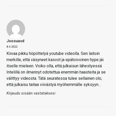
Joosuasd
8.4.2022
Kiivaa pikku höpöttelyä youtube videolla. Sen laitoin
merkille, että väsyneet kasvot ja epätoivoinen hype jäi
itselle mieleen. Voiko olla, että julkaisun lähestyessä
Intelillä on ilmennyt odotettua enemmän haasteita ja se
välittyy videosta. Tätä seuratessa tulee sellainen olo,
että julkaisu taitaa viivästyä myöhemmälle syksyyn…
Kirjaudu sisään vastataksesi