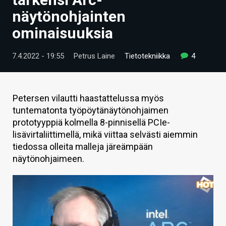
ARTIKKELIT
näytönohjainten
ominaisuuksia
VIDEOT
TECHBBS
7.4.2022 - 19:55
Petrus Laine
Tietotekniikka
4
TIETOA
HINTA.FI
Petersen vilautti haastattelussa myös
tuntematonta työpöytänäytönohjaimen
KAUPPA
prototyyppiä kolmella 8-pinnisellä PCIe-
lisävirtaliittimellä, mikä viittaa selvästi aiemmin
VAIHDA TEEMA
tiedossa olleita malleja järeämpään
näytönohjaimeen.
HAKU