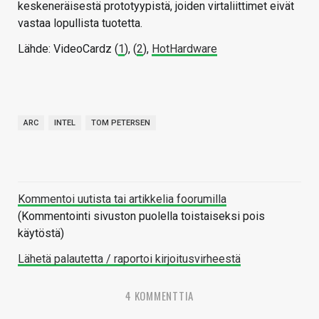
keskeneräisestä prototyypistä, joiden virtaliittimet eivät
vastaa lopullista tuotetta.
Lähde: VideoCardz (
1
), (
2
),
HotHardware
ARC
INTEL
TOM PETERSEN
Kommentoi uutista tai artikkelia foorumilla
(Kommentointi sivuston puolella toistaiseksi pois
käytöstä)
Lähetä palautetta / raportoi kirjoitusvirheestä
4 KOMMENTTIA