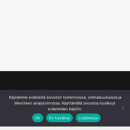
© S&J Media Oy
Käytämme evästeitä sivuston toiminnoissa, ominaisuuksissa ja
liikenteen analysoinnissa. Käyttämällä sivustoa hyväksyt
evästeiden käytön.
Ok
En hyväksy
Lisätietoja
;