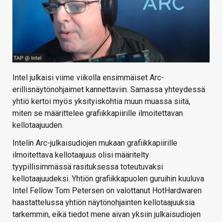
Intel julkaisi viime viikolla ensimmäiset Arc-
erillisnäytönohjaimet kannettaviin. Samassa yhteydessä
yhtiö kertoi myös yksityiskohtia muun muassa siitä,
miten se määrittelee grafiikkapiirille ilmoitettavan
kellotaajuuden.
Intelin Arc-julkaisudiojen mukaan grafiikkapiirille
ilmoitettava kellotaajuus olisi määritelty
tyypillisimmässä rasituksessa toteutuvaksi
kellotaajuudeksi. Yhtiön grafiikkapuolen guruihin kuuluva
Intel Fellow Tom Petersen on valottanut HotHardwaren
haastattelussa yhtiön näytönohjainten kellotaajuuksia
tarkemmin, eikä tiedot mene aivan yksiin julkaisudiojen