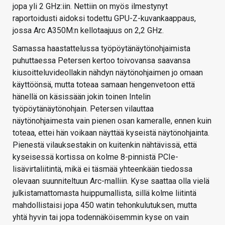
jopa yli 2 GHz:iin. Nettiin on myös ilmestynyt
raportoidusti aidoksi todettu GPU-Z-kuvankaappaus,
jossa Arc A350M:n kellotaajuus on 2,2 GHz.
Samassa haastattelussa työpöytänäytönohjaimista
puhuttaessa Petersen kertoo toivovansa saavansa
kiusoitteluvideollakin nähdyn näytönohjaimen jo omaan
käyttöönsä, mutta toteaa samaan hengenvetoon että
hänellä on käsissään jokin toinen Intelin
työpöytänäytönohjain. Petersen vilauttaa
näytönohjaimesta vain pienen osan kameralle, ennen kuin
toteaa, ettei hän voikaan näyttää kyseistä näytönohjainta.
Pienestä vilauksestakin on kuitenkin nähtävissä, että
kyseisessä kortissa on kolme 8-pinnistä PCIe-
lisävirtaliitintä, mikä ei täsmää yhteenkään tiedossa
olevaan suunniteltuun Arc-malliin. Kyse saattaa olla vielä
julkistamattomasta huippumallista, sillä kolme liitintä
mahdollistaisi jopa 450 watin tehonkulutuksen, mutta
yhtä hyvin tai jopa todennäköisemmin kyse on vain