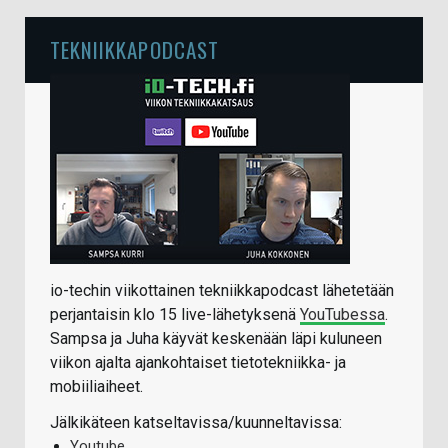
TEKNIIKKAPODCAST
io-techin viikottainen tekniikkapodcast lähetetään
perjantaisin klo 15 live-lähetyksenä
YouTubessa
.
Sampsa ja Juha käyvät keskenään läpi kuluneen
viikon ajalta ajankohtaiset tietotekniikka- ja
mobiiliaiheet.
Jälkikäteen katseltavissa/kuunneltavissa:
Youtube