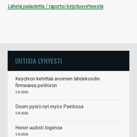
Lähetä palautetta / raportoi kirjoitusvirheestä
UUTISIA LYHYESTI
Keychron kehittää avoimen lähdekoodin
firmwarea pelihiiriin
5.8.2026
Doom pyörii nyt myös Paintissa
5.8.2026
Honor uudisti logonsa
5.8.2026