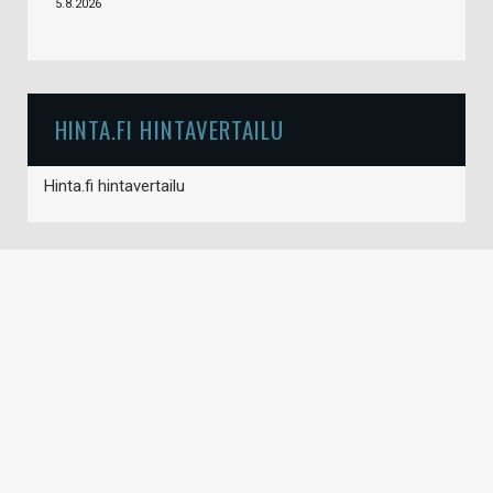
5.8.2026
HINTA.FI HINTAVERTAILU
Hinta.fi hintavertailu