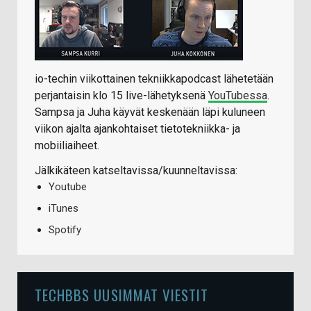
io-techin viikottainen tekniikkapodcast lähetetään
perjantaisin klo 15 live-lähetyksenä
YouTubessa
.
Sampsa ja Juha käyvät keskenään läpi kuluneen
viikon ajalta ajankohtaiset tietotekniikka- ja
mobiiliaiheet.
Jälkikäteen katseltavissa/kuunneltavissa:
Youtube
iTunes
Spotify
TECHBBS UUSIMMAT VIESTIT