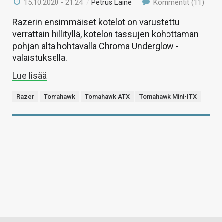
15.10.2020 - 21:24
/
Petrus Laine
Kommentit (11)
Razerin ensimmäiset kotelot on varustettu
verrattain hillityllä, kotelon tassujen kohottaman
pohjan alta hohtavalla Chroma Underglow -
valaistuksella.
Lue lisää
Razer
Tomahawk
Tomahawk ATX
Tomahawk Mini-ITX