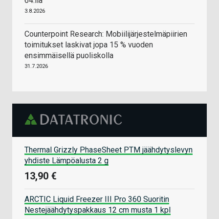
64:llä
3.8.2026
Counterpoint Research: Mobiilijärjestelmäpiirien
toimitukset laskivat jopa 15 % vuoden
ensimmäisellä puoliskolla
31.7.2026
Thermal Grizzly PhaseSheet PTM jäähdytyslevyn
yhdiste Lämpöalusta 2 g
13,90 €
ARCTIC Liquid Freezer III Pro 360 Suoritin
Nestejäähdytyspakkaus 12 cm musta 1 kpl