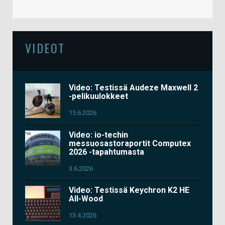
VIDEOT
Video: Testissä Audeze Maxwell 2
-pelikuulokkeet
15.6.2026
Video: io-techin
messuosastoraportit Computex
2026 -tapahtumasta
3.6.2026
Video: Testissä Keychron K2 HE
All-Wood
13.4.2026