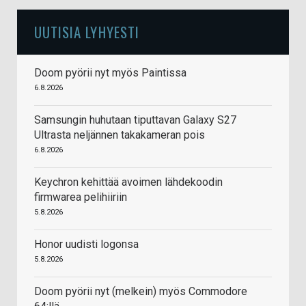
UUTISIA LYHYESTI
Doom pyörii nyt myös Paintissa
6.8.2026
Samsungin huhutaan tiputtavan Galaxy S27
Ultrasta neljännen takakameran pois
6.8.2026
Keychron kehittää avoimen lähdekoodin
firmwarea pelihiiriin
5.8.2026
Honor uudisti logonsa
5.8.2026
Doom pyörii nyt (melkein) myös Commodore