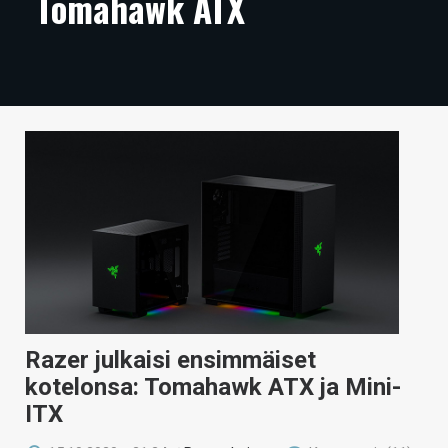
Tomahawk ATX
ARTIKKELIT
VIDEOT
TECHBBS
TIETOA
HINTA.FI
KAUPPA
VAIHDA TEEMA
Razer julkaisi ensimmäiset
HAKU
kotelonsa: Tomahawk ATX ja Mini-
ITX