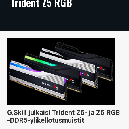
Trident Z5 RGB
ARTIKKELIT
VIDEOT
TECHBBS
TIETOA
HINTA.FI
KAUPPA
VAIHDA TEEMA
HAKU
G.Skill julkaisi Trident Z5- ja Z5 RGB
-DDR5-ylikellotusmuistit