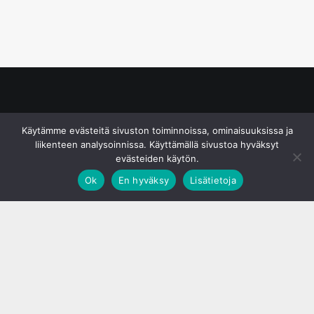
© S&J Media Oy
Käytämme evästeitä sivuston toiminnoissa, ominaisuuksissa ja
liikenteen analysoinnissa. Käyttämällä sivustoa hyväksyt
evästeiden käytön.
Ok
En hyväksy
Lisätietoja
;