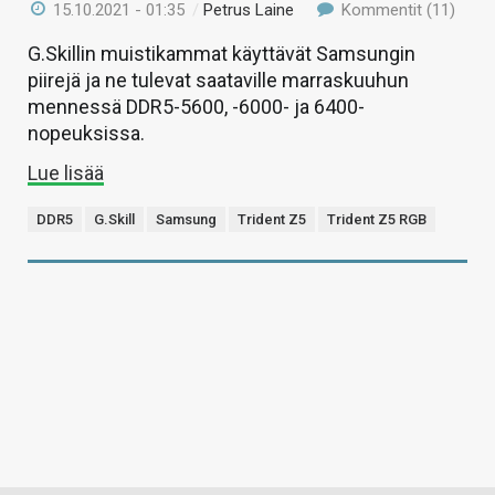
15.10.2021 - 01:35
/
Petrus Laine
Kommentit (11)
G.Skillin muistikammat käyttävät Samsungin
piirejä ja ne tulevat saataville marraskuuhun
mennessä DDR5-5600, -6000- ja 6400-
nopeuksissa.
Lue lisää
DDR5
G.Skill
Samsung
Trident Z5
Trident Z5 RGB