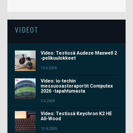
VIDEOT
Video: Testissä Audeze Maxwell 2
-pelikuulokkeet
15.6.2026
Video: io-techin
messuosastoraportit Computex
2026 -tapahtumasta
3.6.2026
Video: Testissä Keychron K2 HE
All-Wood
13.4.2026