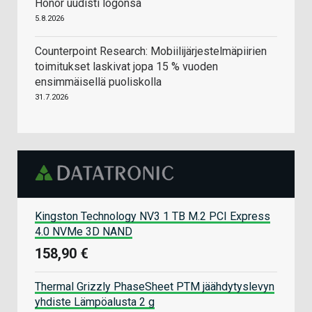
Honor uudisti logonsa
5.8.2026
Counterpoint Research: Mobiilijärjestelmäpiirien
toimitukset laskivat jopa 15 % vuoden
ensimmäisellä puoliskolla
31.7.2026
Kingston Technology NV3 1 TB M.2 PCI Express
4.0 NVMe 3D NAND
158,90 €
Thermal Grizzly PhaseSheet PTM jäähdytyslevyn
yhdiste Lämpöalusta 2 g