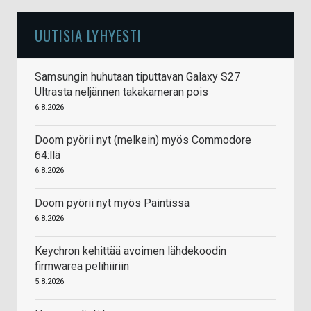
UUTISIA LYHYESTI
Samsungin huhutaan tiputtavan Galaxy S27
Ultrasta neljännen takakameran pois
6.8.2026
Doom pyörii nyt (melkein) myös Commodore
64:llä
6.8.2026
Doom pyörii nyt myös Paintissa
6.8.2026
Keychron kehittää avoimen lähdekoodin
firmwarea pelihiiriin
5.8.2026