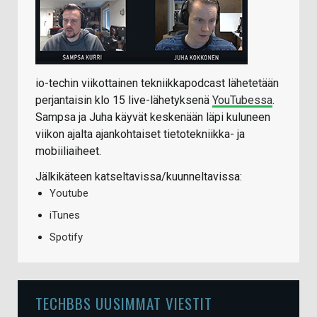
io-techin viikottainen tekniikkapodcast lähetetään
perjantaisin klo 15 live-lähetyksenä
YouTubessa
.
Sampsa ja Juha käyvät keskenään läpi kuluneen
viikon ajalta ajankohtaiset tietotekniikka- ja
mobiiliaiheet.
Jälkikäteen katseltavissa/kuunneltavissa:
Youtube
iTunes
Spotify
TECHBBS UUSIMMAT VIESTIT