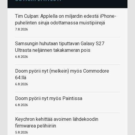
Tim Culpan: Applella on miljardin edestä iPhone-
puhelinten siruja odottamassa muistipiirejä
7.8.2026
Samsungin huhutaan tiputtavan Galaxy S27
Ultrasta neljännen takakameran pois
6.8.2026
Doom pyörii nyt (melkein) myös Commodore
64:llä
6.8.2026
Doom pyörii nyt myös Paintissa
6.8.2026
Keychron kehittää avoimen lähdekoodin
firmwarea pelihiiriin
5.8.2026