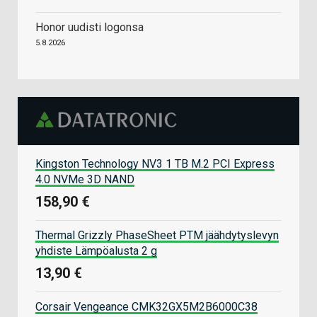
Honor uudisti logonsa
5.8.2026
Kingston Technology NV3 1 TB M.2 PCI Express
4.0 NVMe 3D NAND
158,90 €
Thermal Grizzly PhaseSheet PTM jäähdytyslevyn
yhdiste Lämpöalusta 2 g
13,90 €
Corsair Vengeance CMK32GX5M2B6000C38