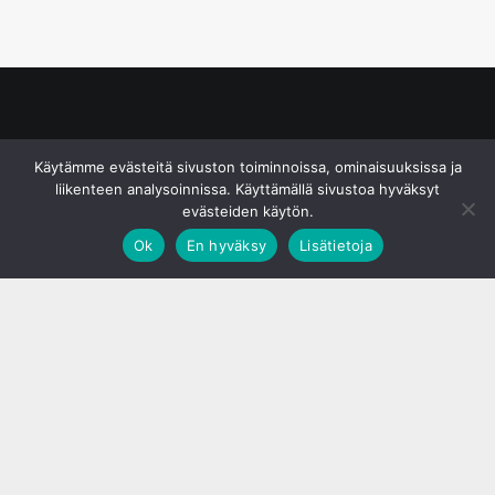
© S&J Media Oy
Käytämme evästeitä sivuston toiminnoissa, ominaisuuksissa ja
liikenteen analysoinnissa. Käyttämällä sivustoa hyväksyt
evästeiden käytön.
Ok
En hyväksy
Lisätietoja
;