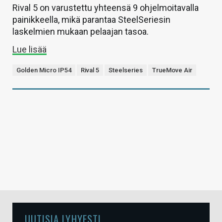
Rival 5 on varustettu yhteensä 9 ohjelmoitavalla
painikkeella, mikä parantaa SteelSeriesin
laskelmien mukaan pelaajan tasoa.
Lue lisää
Golden Micro IP54
Rival 5
Steelseries
TrueMove Air
UUTISIA LYHYESTI