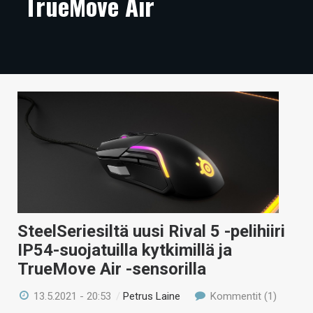
TrueMove Air
ARTIKKELIT
VIDEOT
TECHBBS
TIETOA
HINTA.FI
KAUPPA
VAIHDA TEEMA
SteelSeriesiltä uusi Rival 5 -pelihiiri
IP54-suojatuilla kytkimillä ja
HAKU
TrueMove Air -sensorilla
13.5.2021 - 20:53
/
Petrus Laine
Kommentit (1)