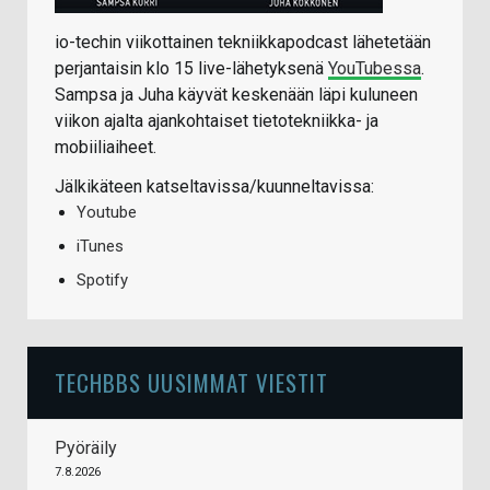
io-techin viikottainen tekniikkapodcast lähetetään
perjantaisin klo 15 live-lähetyksenä
YouTubessa
.
Sampsa ja Juha käyvät keskenään läpi kuluneen
viikon ajalta ajankohtaiset tietotekniikka- ja
mobiiliaiheet.
Jälkikäteen katseltavissa/kuunneltavissa:
Youtube
iTunes
Spotify
TECHBBS UUSIMMAT VIESTIT
Pyöräily
7.8.2026