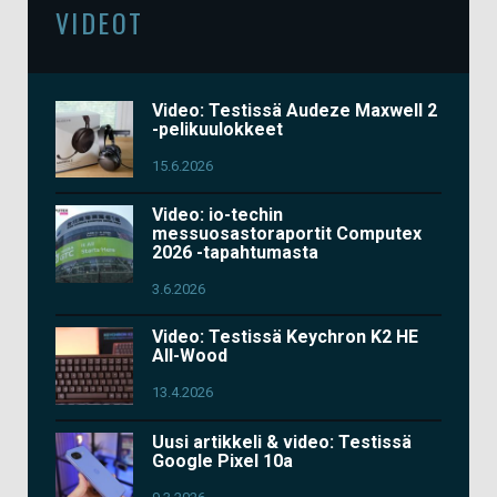
VIDEOT
Video: Testissä Audeze Maxwell 2
-pelikuulokkeet
15.6.2026
Video: io-techin
messuosastoraportit Computex
2026 -tapahtumasta
3.6.2026
Video: Testissä Keychron K2 HE
All-Wood
13.4.2026
Uusi artikkeli & video: Testissä
Google Pixel 10a