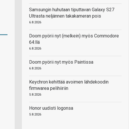
Samsungin huhutaan tiputtavan Galaxy S27
Ultrasta neljännen takakameran pois
6.8.2026
Doom pyörii nyt (melkein) myös Commodore
64:llä
6.8.2026
Doom pyörii nyt myös Paintissa
6.8.2026
Keychron kehittää avoimen lähdekoodin
firmwarea pelihiiriin
5.8.2026
Honor uudisti logonsa
5.8.2026