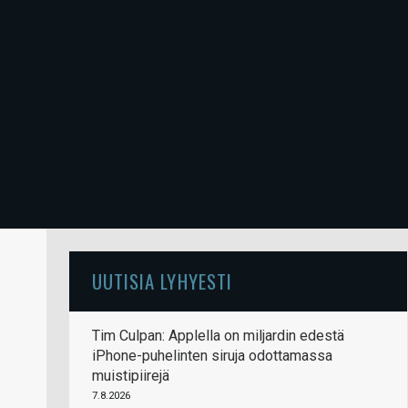
UUTISIA LYHYESTI
Tim Culpan: Applella on miljardin edestä
iPhone-puhelinten siruja odottamassa
muistipiirejä
7.8.2026