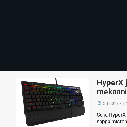
HyperX j
mekaani
3.1.2017 - 17
Sekä HyperX 
näppäimistömal