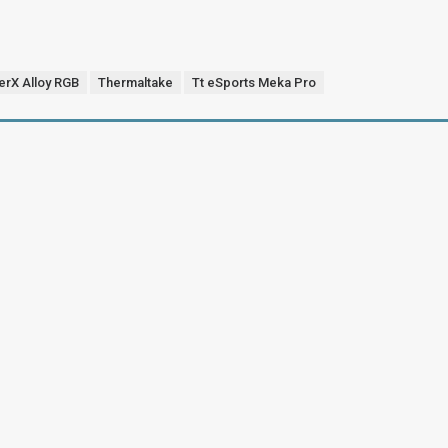
erX Alloy RGB
Thermaltake
Tt eSports Meka Pro