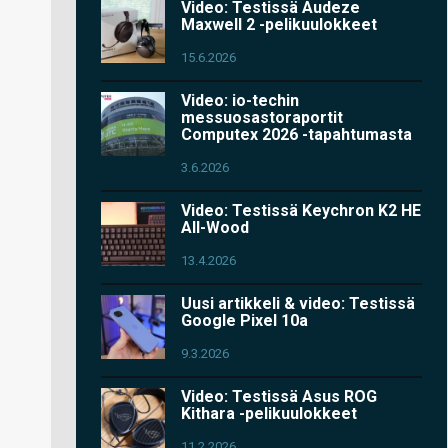
Video: Testissä Audeze
Maxwell 2 -pelikuulokkeet
15.6.2026
Video: io-techin
messuosastoraportit
Computex 2026 -tapahtumasta
3.6.2026
Video: Testissä Keychron K2 HE
All-Wood
13.4.2026
Uusi artikkeli & video: Testissä
Google Pixel 10a
9.3.2026
Video: Testissä Asus ROG
Kithara -pelikuulokkeet
11.2.2026