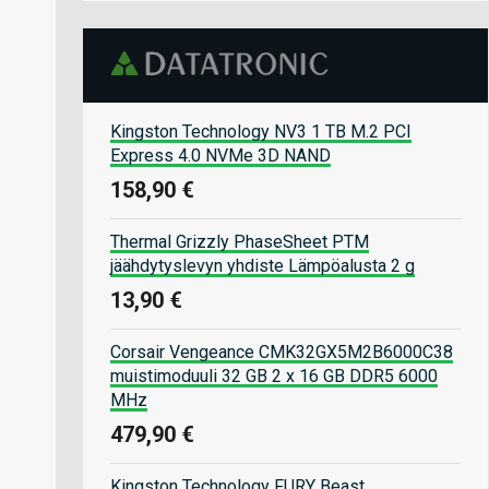
Kingston Technology NV3 1 TB M.2 PCI
Express 4.0 NVMe 3D NAND
158,90 €
Thermal Grizzly PhaseSheet PTM
jäähdytyslevyn yhdiste Lämpöalusta 2 g
13,90 €
Corsair Vengeance CMK32GX5M2B6000C38
muistimoduuli 32 GB 2 x 16 GB DDR5 6000
MHz
479,90 €
Kingston Technology FURY Beast