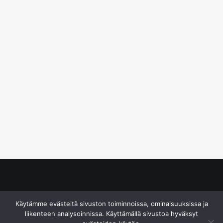
© S&J Media Oy
Käytämme evästeitä sivuston toiminnoissa, ominaisuuksissa ja
liikenteen analysoinnissa. Käyttämällä sivustoa hyväksyt