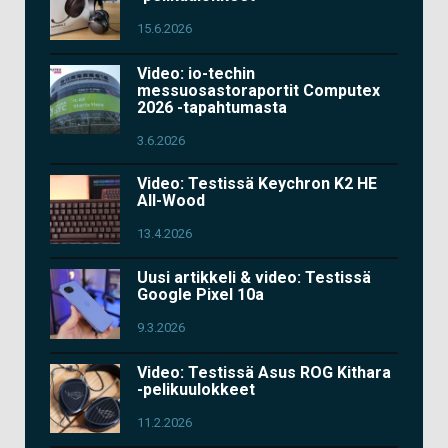
15.6.2026
Video: io-techin
messuosastoraportit Computex
2026 -tapahtumasta
3.6.2026
Video: Testissä Keychron K2 HE
All-Wood
13.4.2026
Uusi artikkeli & video: Testissä
Google Pixel 10a
9.3.2026
Video: Testissä Asus ROG Kithara
-pelikuulokkeet
11.2.2026