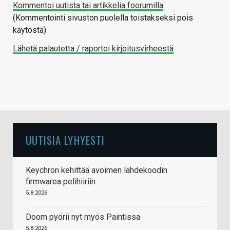
Kommentoi uutista tai artikkelia foorumilla
(Kommentointi sivuston puolella toistakseksi pois
käytöstä)
Lähetä palautetta / raportoi kirjoitusvirheestä
UUTISIA LYHYESTI
Keychron kehittää avoimen lähdekoodin
firmwarea pelihiiriin
5.8.2026
Doom pyörii nyt myös Paintissa
5.8.2026