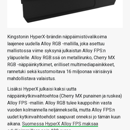
Kingstonin HyperX-brändin näppäimistövalikoima
laajenee uudella Alloy RGB -mallilla, joka asettuu
mallistossa viime syksynä julkaistun Alloy FPS:n
yläpuolelle. Alloy RGB:ssä on metallirunko, Cherry MX
RGB -näppäinkytkimet, erilliset multimediapainikkeet,
rannetuki sekä kustomoitava 16 miljoonaa värisävyä
mahdollistava valaistus.
Lisäksi HyperX julkaisi kaksi uutta
näppäinkytkinvaihtoehtoa (Cherry MX punainen ja ruskea)
Alloy FPS -malliin. Alloy RGB tulee kauppoihin vasta
vuoden kolmannella neljänneksellä, mutta Alloy FPS:n
uudet kytkinvaihtoehdot saapuvat onneksi jo tämän kuun
aikana.
Suomessa HyperX Alloy FPS maksaa