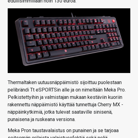
edullisimmillaan noin 130 euroa.
Thermaltaken uutuusnäppäimistö sijoittuu puolestaan
pelibrändi Tt eSPORTSin alle ja on nimeltään Meka Pro.
Pelkistettyihin ja valmistajan mukaan kestäviin kuoriin
rakennettu näppäimistö käyttää tunnettuja Cherry MX -
näppäinkytkimiä, jotka tulevat saataville sinisenä,
punaisena ja ruskeana versiona.
Meka Pron taustavalaistus on punainen ja se tarjoaa
seitsemän erilaista valaistusefektiä sekä neljä