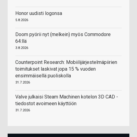
Honor uudisti logonsa
5.8.2026
Doom pyörii nyt (melkein) myös Commodore
64:llä
3.8.2026
Counterpoint Research: Mobiilijärjestelmäpiirien
toimitukset laskivat jopa 15 % vuoden
ensimmäisellä puoliskolla
31.7.2026
Valve julkaisi Steam Machinen kotelon 3D CAD -
tiedostot avoimeen käyttöön
31.7.2026