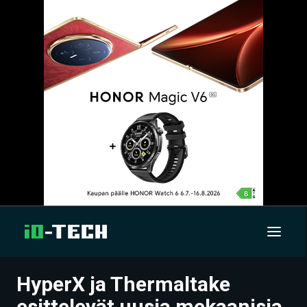
HyperX ja Thermaltake
UUTISET
esittelevät uusia mekaanisia