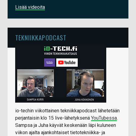
Lisää videoita
TEKNIIKKAPODCAST
io-techin viikottainen tekniikkapodcast lähetetään
perjantaisin klo 15 live-lähetyksenä
YouTubessa
.
Sampsa ja Juha käyvät keskenään läpi kuluneen
viikon ajalta ajankohtaiset tietotekniikka- ja