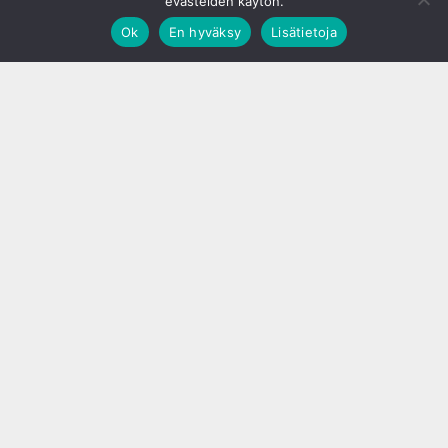
evästeiden käytön.
Ok
En hyväksy
Lisätietoja
;