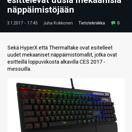
ARTIKKELIT
näppäimistöjään
VIDEOT
3.1.2017 - 17:45
Juha Kokkonen
Tietotekniikka
0
TECHBBS
TIETOA
Sekä HyperX että Thermaltake ovat esitelleet
uudet mekaaniset näppäimistömallit, jotka ovat
HINTA.FI
esitteillä loppuviikosta alkavilla CES 2017 -
messuilla.
KAUPPA
VAIHDA TEEMA
HAKU