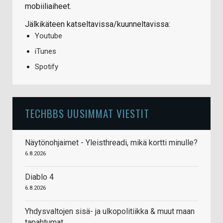
mobiiliaiheet.
Jälkikäteen katseltavissa/kuunneltavissa:
Youtube
iTunes
Spotify
TECHBBS UUSIMMAT VIESTIT
Näytönohjaimet - Yleisthreadi, mikä kortti minulle?
6.8.2026
Diablo 4
6.8.2026
Yhdysvaltojen sisä- ja ulkopolitiikka & muut maan
tapahtumat