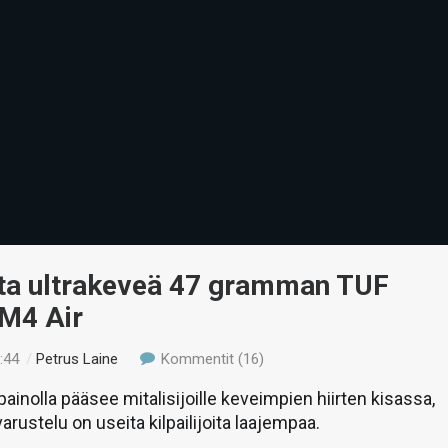
ta ultrakeveä 47 gramman TUF
M4 Air
:44
/
Petrus Laine
Kommentit (16)
inolla pääsee mitalisijoille keveimpien hiirten kisassa,
varustelu on useita kilpailijoita laajempaa.