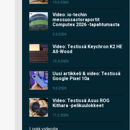
15.6.2026
Video: io-techin
messuosastoraportit
Computex 2026 -tapahtumasta
3.6.2026
Video: Testissä Keychron K2 HE
All-Wood
13.4.2026
Uusi artikkeli & video: Testissä
Google Pixel 10a
9.3.2026
Video: Testissä Asus ROG
Kithara -pelikuulokkeet
11.2.2026
Lisää videoita