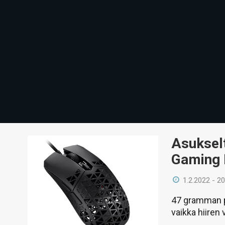
Asuksel
Gaming 
1.2.2022 - 20
47 gramman pa
vaikka hiiren 