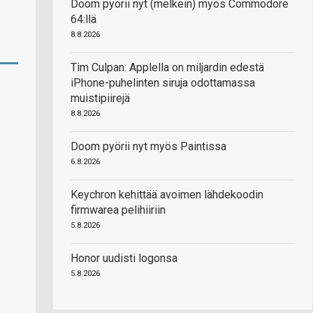
Doom pyörii nyt (melkein) myös Commodore
64:llä
8.8.2026
Tim Culpan: Applella on miljardin edestä
iPhone-puhelinten siruja odottamassa
muistipiirejä
8.8.2026
Doom pyörii nyt myös Paintissa
6.8.2026
Keychron kehittää avoimen lähdekoodin
firmwarea pelihiiriin
5.8.2026
Honor uudisti logonsa
5.8.2026