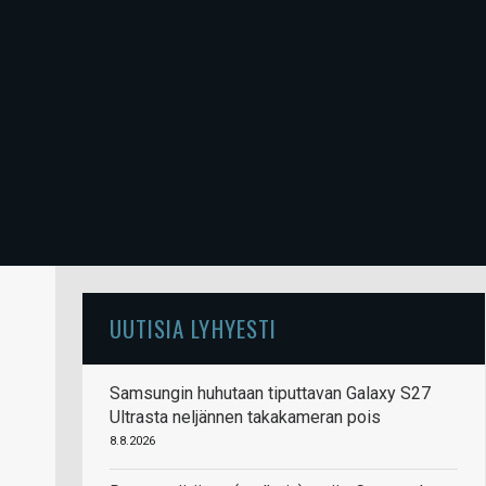
UUTISIA LYHYESTI
Samsungin huhutaan tiputtavan Galaxy S27
Ultrasta neljännen takakameran pois
8.8.2026