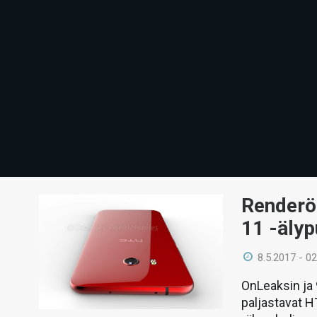
Renderöi
11 -äly
8.5.2017 - 02
OnLeaksin ja
paljastavat H