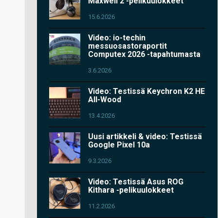
Maxwell 2 -pelikuulokkeet
15.6.2026
Video: io-techin
messuosastoraportit
Computex 2026 -tapahtumasta
3.6.2026
Video: Testissä Keychron K2 HE
All-Wood
13.4.2026
Uusi artikkeli & video: Testissä
Google Pixel 10a
9.3.2026
Video: Testissä Asus ROG
Kithara -pelikuulokkeet
11.2.2026