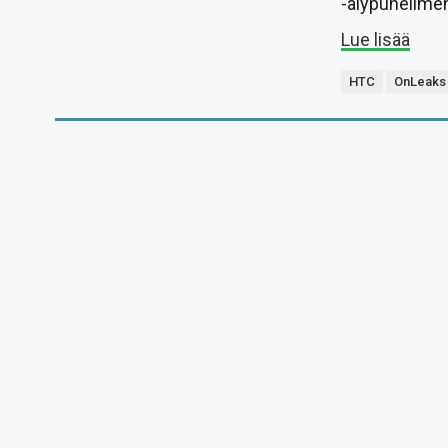
-älypuhelime
Lue lisää
HTC
OnLeaks