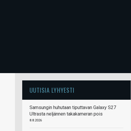
UUTISIA LYHYESTI
Samsungin huhutaan tiputtavan Galaxy S27
Ultrasta neljännen takakameran pois
8.8.2026