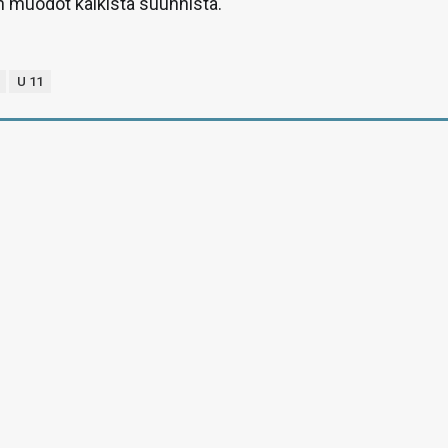
n muodot kaikista suunnista.
U 11