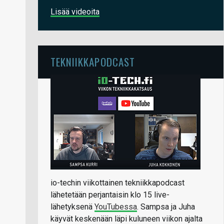
Lisää videoita
TEKNIIKKAPODCAST
io-techin viikottainen tekniikkapodcast
lähetetään perjantaisin klo 15 live-
lähetyksenä
YouTubessa
. Sampsa ja Juha
käyvät keskenään läpi kuluneen viikon ajalta