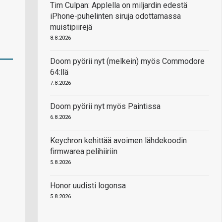
Tim Culpan: Applella on miljardin edestä
iPhone-puhelinten siruja odottamassa
muistipiirejä
8.8.2026
Doom pyörii nyt (melkein) myös Commodore
64:llä
7.8.2026
Doom pyörii nyt myös Paintissa
6.8.2026
Keychron kehittää avoimen lähdekoodin
firmwarea pelihiiriin
5.8.2026
Honor uudisti logonsa
5.8.2026