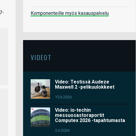
7-
Komponenteille myös kasauspalvelu
VIDEOT
Video: Testissä Audeze
Maxwell 2 -pelikuulokkeet
15.6.2026
Video: io-techin
messuosastoraportit
Computex 2026 -tapahtumasta
3.6.2026