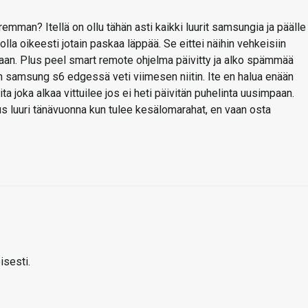
man? Itellä on ollu tähän asti kaikki luurit samsungia ja päälle
lla oikeesti jotain paskaa läppää. Se eittei näihin vehkeisiin
llaan. Plus peel smart remote ohjelma päivitty ja alko spämmää
n samsung s6 edgessä veti viimesen niitin. Ite en halua enään
ta joka alkaa vittuilee jos ei heti päivitän puhelinta uusimpaan.
s luuri tänävuonna kun tulee kesälomarahat, en vaan osta
isesti.