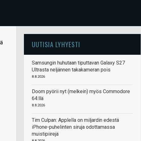
tä
UUTISIA LYHYESTI
Samsungin huhutaan tiputtavan Galaxy S27
Ultrasta neljännen takakameran pois
8.8.2026
Doom pyörii nyt (melkein) myös Commodore
64:llä
8.8.2026
Tim Culpan: Applella on miljardin edestä
iPhone-puhelinten siruja odottamassa
muistipiirejä
8.8.2026