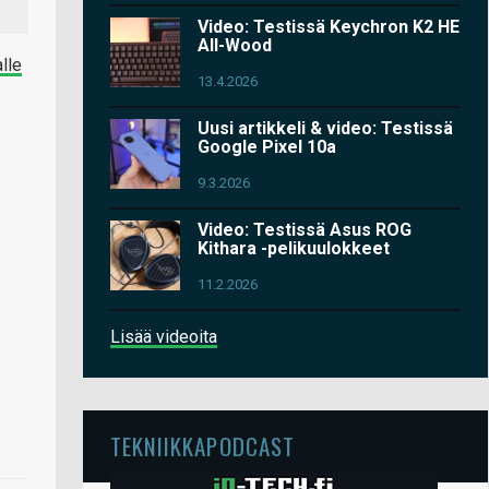
Video: Testissä Keychron K2 HE
All-Wood
alle
13.4.2026
Uusi artikkeli & video: Testissä
Google Pixel 10a
9.3.2026
Video: Testissä Asus ROG
Kithara -pelikuulokkeet
11.2.2026
Lisää videoita
TEKNIIKKAPODCAST