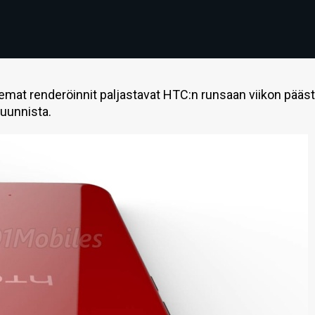
mat renderöinnit paljastavat HTC:n runsaan viikon pääs
suunnista.