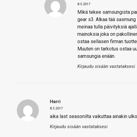
8.5.2017
Mikä tekee samsungista parem
gear s3. Alkaa tää sasmung o
meinaa tulla päivityksiä aja
mainoksia joka on pakolline
ostaa sellasen firman tuottei
Muuten on tarkotus ostaa uu
samsungia enään.
Kirjaudu sisään vastataksesi
Harri
8.5.2017
aika last seasonilta vaikuttaa ainakin ulko
Kirjaudu sisään vastataksesi