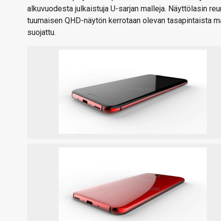
alkuvuodesta julkaistuja U-sarjan malleja. Näyttölasin re
tuumaisen QHD-näytön kerrotaan olevan tasapintaista m
suojattu.