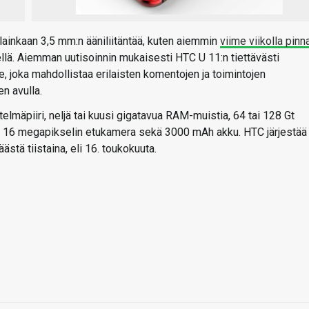
 lainkaan 3,5 mm:n ääniliitäntää, kuten aiemmin
viime viikolla pinn
ellä. Aiemman uutisoinnin mukaisesti HTC U 11:n tiettävästi
 joka mahdollistaa erilaisten komentojen ja toimintojen
n avulla.
lmäpiiri, neljä tai kuusi gigatavua RAM-muistia, 64 tai 128 Gt
ra, 16 megapikselin etukamera sekä 3000 mAh akku. HTC järjestää
stä tiistaina, eli 16. toukokuuta.