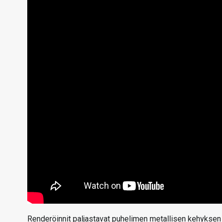
Renderöinnit paljastavat puhelimen metallisen kehyksen 