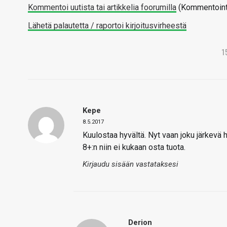
Kommentoi uutista tai artikkelia foorumilla
(Kommentointi 
Lähetä palautetta / raportoi kirjoitusvirheestä
1
Kepe
8.5.2017
Kuulostaa hyvältä. Nyt vaan joku järkevä h
8+:n niin ei kukaan osta tuota.
Kirjaudu sisään vastataksesi
Derion