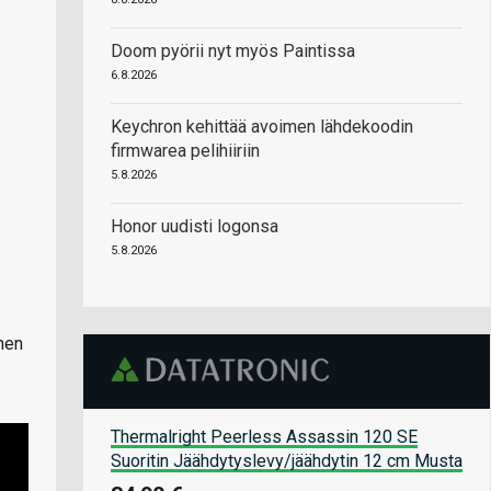
Doom pyörii nyt myös Paintissa
6.8.2026
Keychron kehittää avoimen lähdekoodin
firmwarea pelihiiriin
5.8.2026
Honor uudisti logonsa
5.8.2026
imen
Thermalright Peerless Assassin 120 SE
Suoritin Jäähdytyslevy/jäähdytin 12 cm Musta