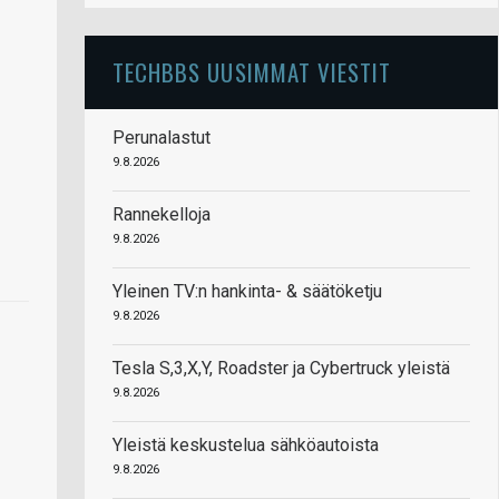
TECHBBS UUSIMMAT VIESTIT
Perunalastut
9.8.2026
Rannekelloja
9.8.2026
Yleinen TV:n hankinta- & säätöketju
9.8.2026
Tesla S,3,X,Y, Roadster ja Cybertruck yleistä
9.8.2026
Yleistä keskustelua sähköautoista
9.8.2026