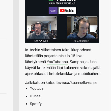
io-techin viikottainen tekniikkapodcast
lähetetään perjantaisin klo 15 live-
lähetyksenä
YouTubessa
. Sampsa ja Juha
käyvät keskenään läpi kuluneen viikon ajalta
ajankohtaiset tietotekniikka- ja mobiiliaiheet.
Jälkikäteen katseltavissa/kuunneltavissa:
Youtube
iTunes
Spotify