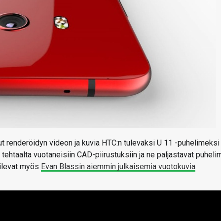
sut renderöidyn videon ja kuvia HTC:n tulevaksi U 11 -puhelimeksi
 tehtaalta vuotaneisiin CAD-piirustuksiin ja ne paljastavat puhel
ailevat myös
Evan Blassin aiemmin julkaisemia vuotokuvia