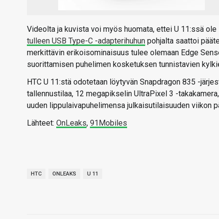
Videolta ja kuvista voi myös huomata, ettei U 11:ssä ole
tulleen USB Type-C -adapterihuhun
pohjalta saattoi päät
merkittävin erikoisominaisuus tulee olemaan Edge Sense,
suorittamisen puhelimen kosketuksen tunnistavien kylkie
HTC U 11:stä odotetaan löytyvän Snapdragon 835 -järjeste
tallennustilaa, 12 megapikselin UltraPixel 3 -takakame
uuden lippulaivapuhelimensa julkaisutilaisuuden viikon pää
Lähteet:
OnLeaks
,
91Mobiles
HTC
ONLEAKS
U 11