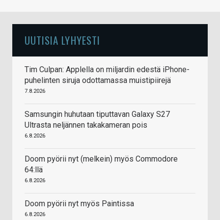
UUTISIA LYHYESTI
Tim Culpan: Applella on miljardin edestä iPhone-
puhelinten siruja odottamassa muistipiirejä
7.8.2026
Samsungin huhutaan tiputtavan Galaxy S27
Ultrasta neljännen takakameran pois
6.8.2026
Doom pyörii nyt (melkein) myös Commodore
64:llä
6.8.2026
Doom pyörii nyt myös Paintissa
6.8.2026