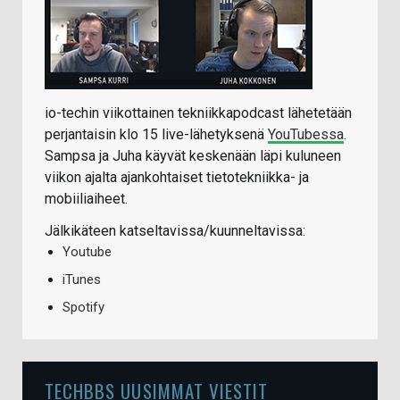
io-techin viikottainen tekniikkapodcast lähetetään
perjantaisin klo 15 live-lähetyksenä
YouTubessa
.
Sampsa ja Juha käyvät keskenään läpi kuluneen
viikon ajalta ajankohtaiset tietotekniikka- ja
mobiiliaiheet.
Jälkikäteen katseltavissa/kuunneltavissa:
Youtube
iTunes
Spotify
TECHBBS UUSIMMAT VIESTIT