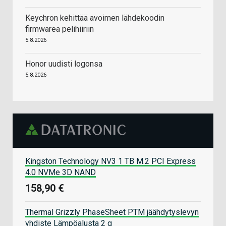
Keychron kehittää avoimen lähdekoodin
firmwarea pelihiiriin
5.8.2026
Honor uudisti logonsa
5.8.2026
Kingston Technology NV3 1 TB M.2 PCI Express
4.0 NVMe 3D NAND
158,90 €
Thermal Grizzly PhaseSheet PTM jäähdytyslevyn
yhdiste Lämpöalusta 2 g