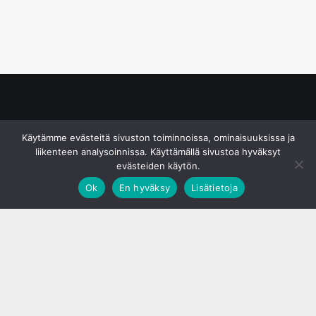
© S&J Media Oy
Käytämme evästeitä sivuston toiminnoissa, ominaisuuksissa ja
liikenteen analysoinnissa. Käyttämällä sivustoa hyväksyt
evästeiden käytön.
Ok
En hyväksy
Lisätietoja
;