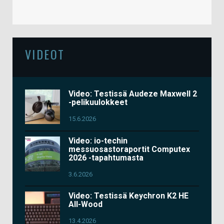
VIDEOT
Video: Testissä Audeze Maxwell 2
-pelikuulokkeet
15.6.2026
Video: io-techin
messuosastoraportit Computex
2026 -tapahtumasta
3.6.2026
Video: Testissä Keychron K2 HE
All-Wood
13.4.2026