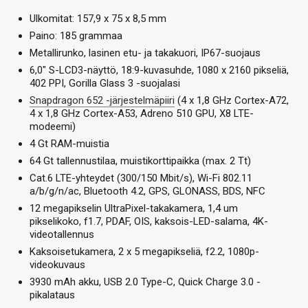
Ulkomitat: 157,9 x 75 x 8,5 mm
Paino: 185 grammaa
Metallirunko, lasinen etu- ja takakuori, IP67-suojaus
6,0″ S-LCD3-näyttö, 18:9-kuvasuhde, 1080 x 2160 pikseliä,
402 PPI, Gorilla Glass 3 -suojalasi
Snapdragon 652 -järjestelmäpiiri
(4 x 1,8 GHz Cortex-A72,
4 x 1,8 GHz Cortex-A53, Adreno 510 GPU, X8 LTE-
modeemi)
4 Gt RAM-muistia
64 Gt tallennustilaa, muistikorttipaikka (max. 2 Tt)
Cat.6 LTE-yhteydet (300/150 Mbit/s), Wi-Fi 802.11
a/b/g/n/ac, Bluetooth 4.2, GPS, GLONASS, BDS, NFC
12 megapikselin UltraPixel-takakamera, 1,4 um
pikselikoko, f1.7, PDAF, OIS, kaksois-LED-salama, 4K-
videotallennus
Kaksoisetukamera, 2 x 5 megapikseliä, f2.2, 1080p-
videokuvaus
3930 mAh akku, USB 2.0 Type-C, Quick Charge 3.0 -
pikalataus