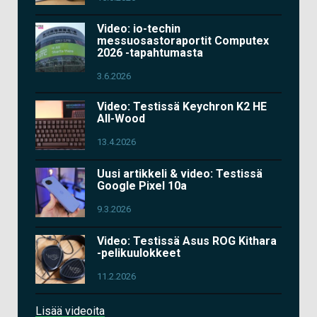
Video: io-techin
messuosastoraportit Computex
2026 -tapahtumasta
3.6.2026
Video: Testissä Keychron K2 HE
All-Wood
13.4.2026
Uusi artikkeli & video: Testissä
Google Pixel 10a
9.3.2026
Video: Testissä Asus ROG Kithara
-pelikuulokkeet
11.2.2026
Lisää videoita