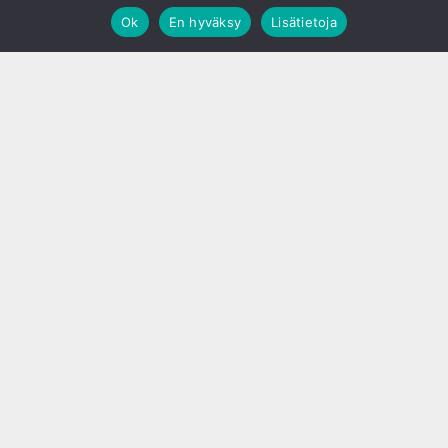
Ok
En hyväksy
Lisätietoja
;