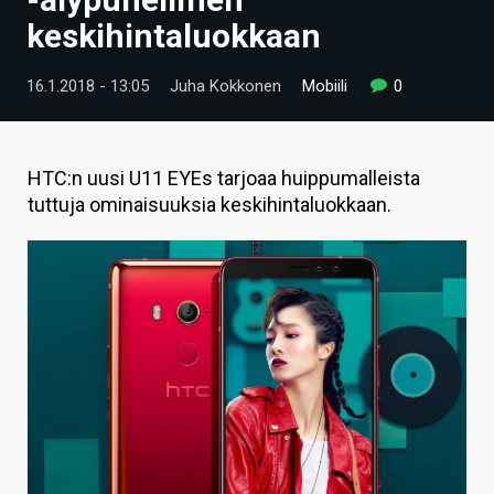
ARTIKKELIT
keskihintaluokkaan
VIDEOT
16.1.2018 - 13:05
Juha Kokkonen
Mobiili
0
TECHBBS
TIETOA
HTC:n uusi U11 EYEs tarjoaa huippumalleista
tuttuja ominaisuuksia keskihintaluokkaan.
HINTA.FI
KAUPPA
VAIHDA TEEMA
HAKU