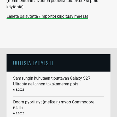
(Kommentointi sivuston puolella toistakseksi pois
käytöstä)
Lähetä palautetta / raportoi kirjoitusvirheestä
UUTISIA LYHYESTI
Samsungin huhutaan tiputtavan Galaxy S27
Ultrasta neljännen takakameran pois
6.8.2026
Doom pyörii nyt (melkein) myös Commodore
64:llä
6.8.2026