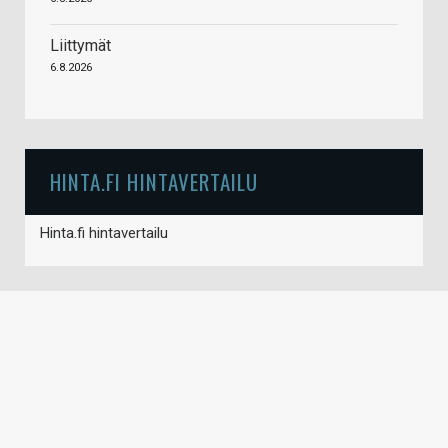
Liittymät
6.8.2026
HINTA.FI HINTAVERTAILU
Hinta.fi hintavertailu