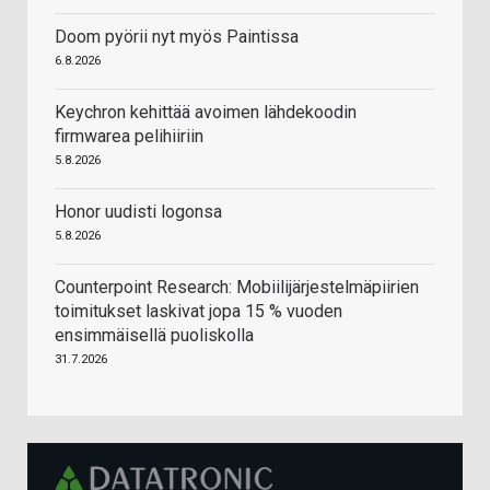
Doom pyörii nyt myös Paintissa
6.8.2026
Keychron kehittää avoimen lähdekoodin
firmwarea pelihiiriin
5.8.2026
Honor uudisti logonsa
5.8.2026
Counterpoint Research: Mobiilijärjestelmäpiirien
toimitukset laskivat jopa 15 % vuoden
ensimmäisellä puoliskolla
31.7.2026