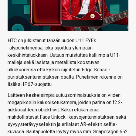
HTC on julkistanut tänään uuden U11 EYEs
-älypuhelimensa, joka sijoittuu ylempään
keskihintaluokkaan. Uutuus muistuttaa kalliimpia U11-
malleja sekä lasista ja metallista koostuvan
ulkokuorensa että kylkiin sijoitetun Edge Sense -
puristuksentunnistuksen osalta. Puhelimen rakenne on
lisäksi IP67-suojattu.
Laitteen keskeisimpiä uutuusominaisuuksia on viiden
megapikselin kaksoisetukamera, joiden parina on f2.2-
aukkosuhteen objektiivit. Kaksi etukameraa
mahdollistavat Face Unlock -kasvojentunnistuksen sekä
syvyysterävyysefektin ja erilaiset AR-efektit selfie-
kuvissa. Rautapuolelta löytyy myös mm. Snapdragon 652