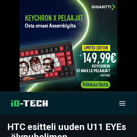
HTC esitteli uuden U11 EYEs
UUTISET
-älypuhelimen