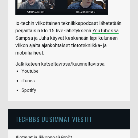
io-techin viikottainen tekniikkapodcast lähetetään
perjantaisin klo 15 live-lähetyksenä
YouTubessa
.
Sampsa ja Juha käyvät keskenään läpi kuluneen
viikon ajalta ajankohtaiset tietotekniikka- ja
mobiiliaiheet.
Jälkikäteen katseltavissa/kuunneltavissa:
Youtube
iTunes
Spotify
TECHBBS UUSIMMAT VIESTIT
Ajotavat ja liikennesäännöt