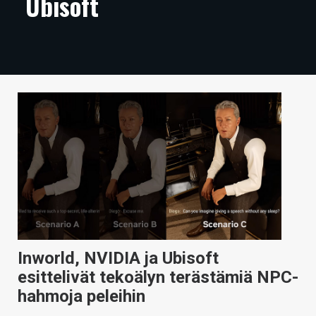
Ubisoft
ARTIKKELIT
VIDEOT
TECHBBS
TIETOA
HINTA.FI
KAUPPA
VAIHDA TEEMA
Inworld, NVIDIA ja Ubisoft
HAKU
esittelivät tekoälyn terästämiä NPC-
hahmoja peleihin