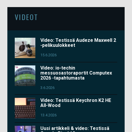
VIDEOT
Video: Testissä Audeze Maxwell 2
-pelikuulokkeet
15.6.2026
Video: io-techin
messuosastoraportit Computex
2026 -tapahtumasta
3.6.2026
Video: Testissä Keychron K2 HE
All-Wood
13.4.2026
Uusi artikkeli & video: Testissä