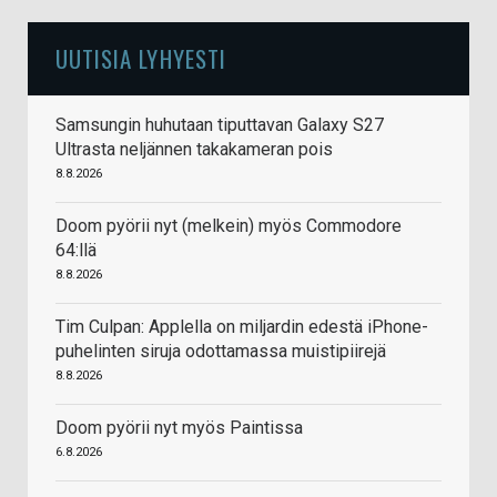
UUTISIA LYHYESTI
Samsungin huhutaan tiputtavan Galaxy S27
Ultrasta neljännen takakameran pois
8.8.2026
Doom pyörii nyt (melkein) myös Commodore
64:llä
8.8.2026
Tim Culpan: Applella on miljardin edestä iPhone-
puhelinten siruja odottamassa muistipiirejä
8.8.2026
Doom pyörii nyt myös Paintissa
6.8.2026