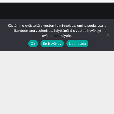
© S&J Media Oy
Käytämme evästeitä sivuston toiminnoissa, ominaisuuksissa ja
liikenteen analysoinnissa. Käyttämällä sivustoa hyväksyt
evästeiden käytön.
Ok
En hyväksy
Lisätietoja
;