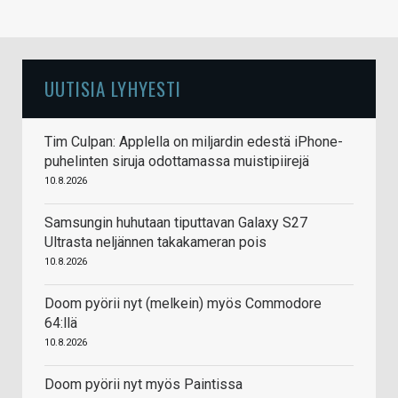
UUTISIA LYHYESTI
Tim Culpan: Applella on miljardin edestä iPhone-
puhelinten siruja odottamassa muistipiirejä
10.8.2026
Samsungin huhutaan tiputtavan Galaxy S27
Ultrasta neljännen takakameran pois
10.8.2026
Doom pyörii nyt (melkein) myös Commodore
64:llä
10.8.2026
Doom pyörii nyt myös Paintissa