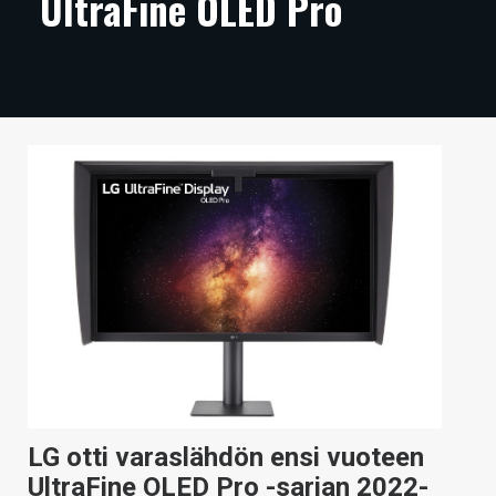
UltraFine OLED Pro
ARTIKKELIT
VIDEOT
TECHBBS
TIETOA
HINTA.FI
KAUPPA
VAIHDA TEEMA
HAKU
LG otti varaslähdön ensi vuoteen
UltraFine OLED Pro -sarjan 2022-