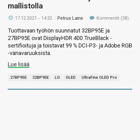
mallistolla
17.12.2021 - 14:32
/
Petrus Laine
Kommentit (38)
Tuottavaan työhön suunnatut 32BP95E ja
27BP95E ovat DisplayHDR 400 TrueBlack -
sertifioituja ja toistavat 99 % DCI-P3- ja Adobe RGB
-väriavaruuksista.
Lue lisää
27BP95E
32BP95E
LG
OLED
UltraFine OLED Pro