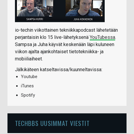
io-techin viikottainen tekniikkapodcast lähetetään
perjantaisin klo 15 live-lähetyksenä
YouTubessa
.
Sampsa ja Juha käyvät keskenään läpi kuluneen
viikon ajalta ajankohtaiset tietotekniikka- ja
mobiiliaiheet.
Jälkikäteen katseltavissa/kuunneltavissa:
Youtube
iTunes
Spotify
TECHBBS UUSIMMAT VIESTIT