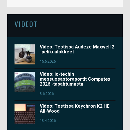
VIDEOT
Video: Testissä Audeze Maxwell 2
-pelikuulokkeet
15.6.2026
Video: io-techin
messuosastoraportit Computex
2026 -tapahtumasta
3.6.2026
Video: Testissä Keychron K2 HE
All-Wood
13.4.2026