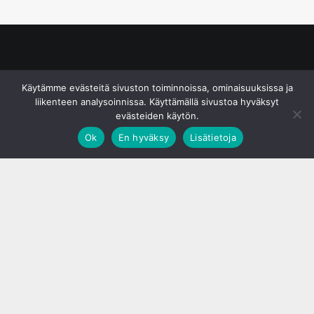
© S&J Media Oy
Käytämme evästeitä sivuston toiminnoissa, ominaisuuksissa ja
liikenteen analysoinnissa. Käyttämällä sivustoa hyväksyt
evästeiden käytön.
Ok
En hyväksy
Lisätietoja
;