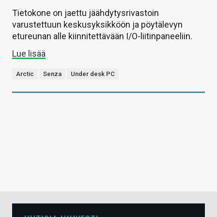
Tietokone on jaettu jäähdytysrivastoin
varustettuun keskusyksikköön ja pöytälevyn
etureunan alle kiinnitettävään I/O-liitinpaneeliin.
Lue lisää
Arctic
Senza
Under desk PC