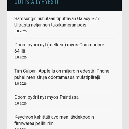
UUTISIA LYHYESTI
Samsungin huhutaan tiputtavan Galaxy S27
Ultrasta neljännen takakameran pois
8.8.2026
Doom pyörii nyt (melkein) myös Commodore
64:llä
8.8.2026
Tim Culpan: Applella on miljardin edestä iPhone-
puhelinten siruja odottamassa muistipiirejä
8.8.2026
Doom pyörii nyt myös Paintissa
6.8.2026
Keychron kehittää avoimen lähdekoodin
firmwarea pelihiiriin