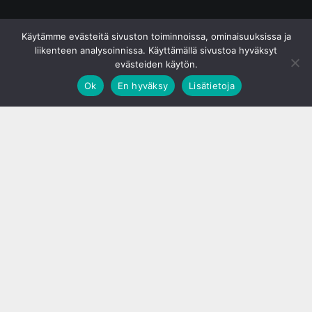
© S&J Media Oy
Käytämme evästeitä sivuston toiminnoissa, ominaisuuksissa ja
liikenteen analysoinnissa. Käyttämällä sivustoa hyväksyt
evästeiden käytön.
Ok
En hyväksy
Lisätietoja
;