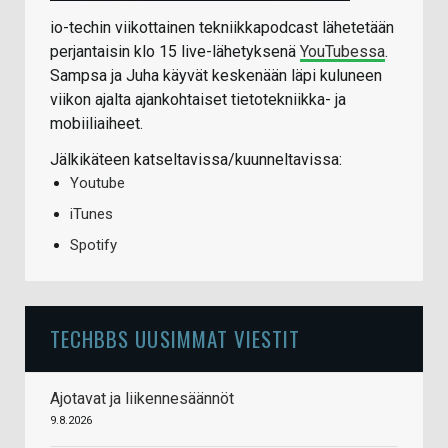
io-techin viikottainen tekniikkapodcast lähetetään
perjantaisin klo 15 live-lähetyksenä
YouTubessa
.
Sampsa ja Juha käyvät keskenään läpi kuluneen
viikon ajalta ajankohtaiset tietotekniikka- ja
mobiiliaiheet.
Jälkikäteen katseltavissa/kuunneltavissa:
Youtube
iTunes
Spotify
TECHBBS UUSIMMAT VIESTIT
Ajotavat ja liikennesäännöt
9.8.2026