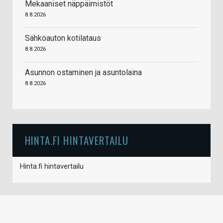
Mekaaniset näppäimistöt
8.8.2026
Sähköauton kotilataus
8.8.2026
Asunnon ostaminen ja asuntolaina
8.8.2026
HINTA.FI HINTAVERTAILU
Hinta.fi hintavertailu