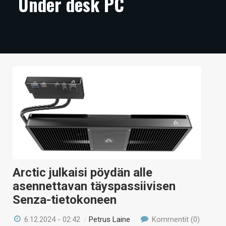
Under desk PC
ARTIKKELIT
VIDEOT
TECHBBS
TIETOA
HINTA.FI
KAUPPA
VAIHDA TEEMA
Arctic julkaisi pöydän alle
asennettavan täyspassiivisen
HAKU
Senza-tietokoneen
6.12.2024 - 02:42
/
Petrus Laine
Kommentit (0)