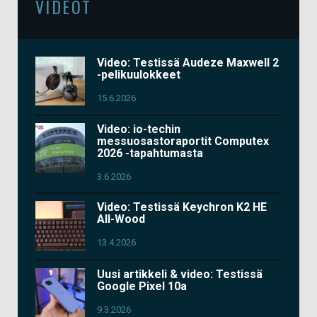
VIDEOT
Video: Testissä Audeze Maxwell 2
-pelikuulokkeet
15.6.2026
Video: io-techin
messuosastoraportit Computex
2026 -tapahtumasta
3.6.2026
Video: Testissä Keychron K2 HE
All-Wood
13.4.2026
Uusi artikkeli & video: Testissä
Google Pixel 10a
9.3.2026