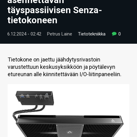
ARTIKKELIT
täyspassiivisen Senza-
tietokoneen
VIDEOT
TECHBBS
6.12.2024 - 02:42
Petrus Laine
Tietotekniikka
0
TIETOA
HINTA.FI
Tietokone on jaettu jäähdytysrivastoin
varustettuun keskusyksikköön ja pöytälevyn
KAUPPA
etureunan alle kiinnitettävään I/O-liitinpaneeliin.
VAIHDA TEEMA
HAKU