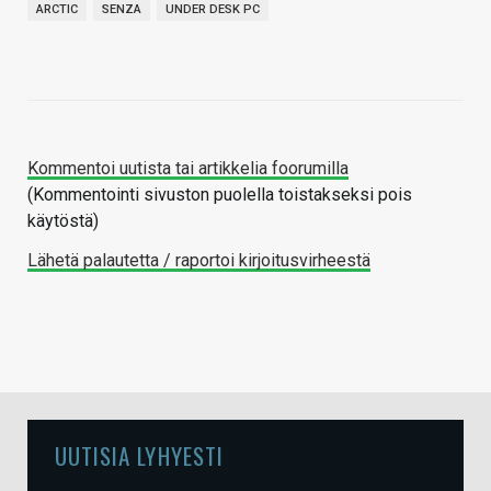
ARCTIC
SENZA
UNDER DESK PC
Kommentoi uutista tai artikkelia foorumilla
(Kommentointi sivuston puolella toistakseksi pois
käytöstä)
Lähetä palautetta / raportoi kirjoitusvirheestä
UUTISIA LYHYESTI