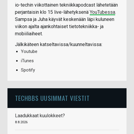
io-techin viikottainen tekniikkapodcast lähetetään
perjantaisin klo 15 live-lähetyksenä
YouTubessa
.
Sampsa ja Juha käyvät keskenään läpi kuluneen
viikon ajalta ajankohtaiset tietotekniikka- ja
mobiiliaiheet.
Jälkikäteen katseltavissa/kuunneltavissa:
Youtube
iTunes
Spotify
TECHBBS UUSIMMAT VIESTIT
Laadukkaat kuulokkeet?
8.8.2026