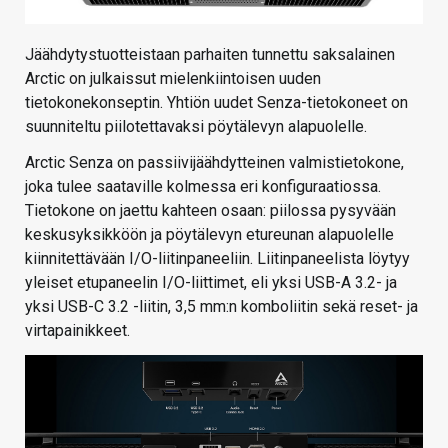
Jäähdytystuotteistaan parhaiten tunnettu saksalainen
Arctic on julkaissut mielenkiintoisen uuden
tietokonekonseptin. Yhtiön uudet Senza-tietokoneet on
suunniteltu piilotettavaksi pöytälevyn alapuolelle.
Arctic Senza on passiivijäähdytteinen valmistietokone,
joka tulee saataville kolmessa eri konfiguraatiossa.
Tietokone on jaettu kahteen osaan: piilossa pysyvään
keskusyksikköön ja pöytälevyn etureunan alapuolelle
kiinnitettävään I/O-liitinpaneeliin. Liitinpaneelista löytyy
yleiset etupaneelin I/O-liittimet, eli yksi USB-A 3.2- ja
yksi USB-C 3.2 -liitin, 3,5 mm:n komboliitin sekä reset- ja
virtapainikkeet.