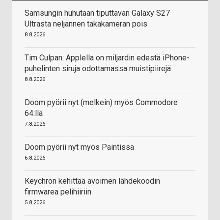
Samsungin huhutaan tiputtavan Galaxy S27
Ultrasta neljännen takakameran pois
8.8.2026
Tim Culpan: Applella on miljardin edestä iPhone-
puhelinten siruja odottamassa muistipiirejä
8.8.2026
Doom pyörii nyt (melkein) myös Commodore
64:llä
7.8.2026
Doom pyörii nyt myös Paintissa
6.8.2026
Keychron kehittää avoimen lähdekoodin
firmwarea pelihiiriin
5.8.2026