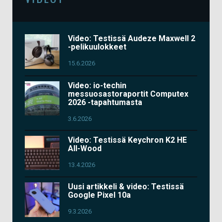
Video: Testissä Audeze Maxwell 2
-pelikuulokkeet
15.6.2026
Video: io-techin
messuosastoraportit Computex
2026 -tapahtumasta
3.6.2026
Video: Testissä Keychron K2 HE
All-Wood
13.4.2026
Uusi artikkeli & video: Testissä
Google Pixel 10a
9.3.2026