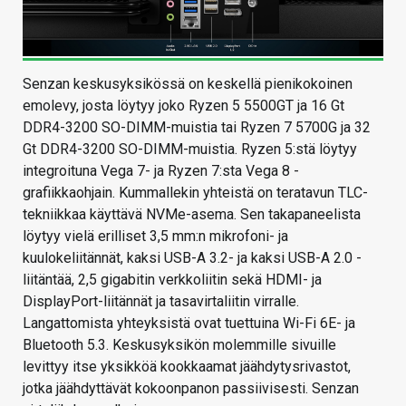
Senzan keskusyksikössä on keskellä pienikokoinen
emolevy, josta löytyy joko Ryzen 5 5500GT ja 16 Gt
DDR4-3200 SO-DIMM-muistia tai Ryzen 7 5700G ja 32
Gt DDR4-3200 SO-DIMM-muistia. Ryzen 5:stä löytyy
integroituna Vega 7- ja Ryzen 7:sta Vega 8 -
grafiikkaohjain. Kummallekin yhteistä on teratavun TLC-
tekniikkaa käyttävä NVMe-asema. Sen takapaneelista
löytyy vielä erilliset 3,5 mm:n mikrofoni- ja
kuulokeliitännät, kaksi USB-A 3.2- ja kaksi USB-A 2.0 -
liitäntää, 2,5 gigabitin verkkoliitin sekä HDMI- ja
DisplayPort-liitännät ja tasavirtaliitin virralle.
Langattomista yhteyksistä ovat tuettuina Wi-Fi 6E- ja
Bluetooth 5.3. Keskusyksikön molemmille sivuille
levittyy itse yksikköä kookkaamat jäähdytysrivastot,
jotka jäähdyttävät kokoonpanon passiivisesti. Senzan