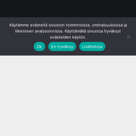
© S&J Media Oy
Käytämme evästeitä sivuston toiminnoissa, ominaisuuksissa ja
liikenteen analysoinnissa. Käyttämällä sivustoa hyväksyt
evästeiden käytön.
Ok
En hyväksy
Lisätietoja
;