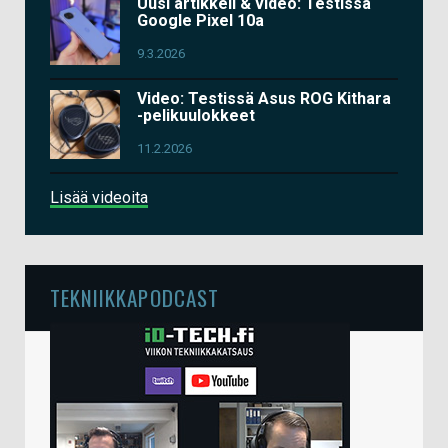
Uusi artikkeli & video: Testissä
Google Pixel 10a
9.3.2026
Video: Testissä Asus ROG Kithara
-pelikuulokkeet
11.2.2026
Lisää videoita
TEKNIIKKAPODCAST