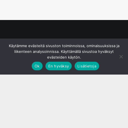
© S&J Media Oy
Käytämme evästeitä sivuston toiminnoissa, ominaisuuksissa ja
liikenteen analysoinnissa. Käyttämällä sivustoa hyväksyt
evästeiden käytön.
Ok
En hyväksy
Lisätietoja
;