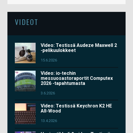
VIDEOT
Video: Testissä Audeze Maxwell 2
-pelikuulokkeet
15.6.2026
Video: io-techin
messuosastoraportit Computex
2026 -tapahtumasta
3.6.2026
Video: Testissä Keychron K2 HE
All-Wood
13.4.2026