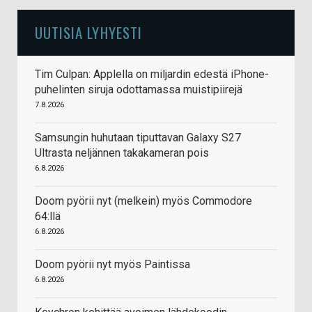
UUTISIA LYHYESTI
Tim Culpan: Applella on miljardin edestä iPhone-
puhelinten siruja odottamassa muistipiirejä
7.8.2026
Samsungin huhutaan tiputtavan Galaxy S27
Ultrasta neljännen takakameran pois
6.8.2026
Doom pyörii nyt (melkein) myös Commodore
64:llä
6.8.2026
Doom pyörii nyt myös Paintissa
6.8.2026