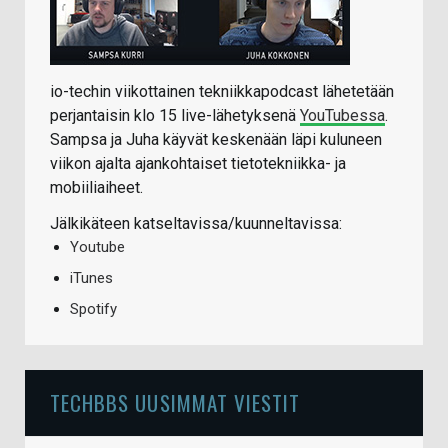
io-techin viikottainen tekniikkapodcast lähetetään
perjantaisin klo 15 live-lähetyksenä
YouTubessa
.
Sampsa ja Juha käyvät keskenään läpi kuluneen
viikon ajalta ajankohtaiset tietotekniikka- ja
mobiiliaiheet.
Jälkikäteen katseltavissa/kuunneltavissa:
Youtube
iTunes
Spotify
TECHBBS UUSIMMAT VIESTIT