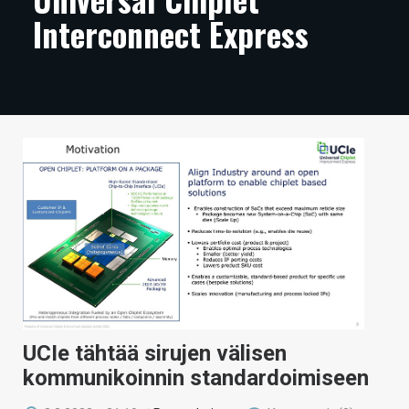
Interconnect Express
ARTIKKELIT
VIDEOT
TECHBBS
TIETOA
HINTA.FI
KAUPPA
VAIHDA TEEMA
HAKU
UCIe tähtää sirujen välisen
kommunikoinnin standardoimiseen