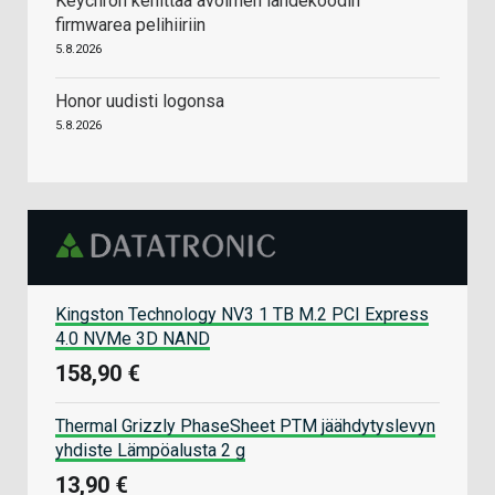
Keychron kehittää avoimen lähdekoodin
firmwarea pelihiiriin
5.8.2026
Honor uudisti logonsa
5.8.2026
Kingston Technology NV3 1 TB M.2 PCI Express
4.0 NVMe 3D NAND
158,90 €
Thermal Grizzly PhaseSheet PTM jäähdytyslevyn
yhdiste Lämpöalusta 2 g
13,90 €