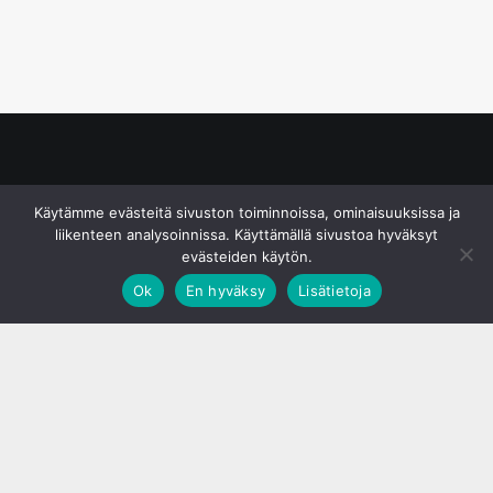
© S&J Media Oy
Käytämme evästeitä sivuston toiminnoissa, ominaisuuksissa ja
liikenteen analysoinnissa. Käyttämällä sivustoa hyväksyt
evästeiden käytön.
Ok
En hyväksy
Lisätietoja
;