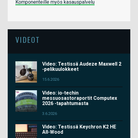
Komponenteille myös kasauspalvelu
VIDEOT
Video: Testissä Audeze Maxwell 2
-pelikuulokkeet
15.6.2026
Video: io-techin
messuosastoraportit Computex
2026 -tapahtumasta
3.6.2026
Video: Testissä Keychron K2 HE
All-Wood