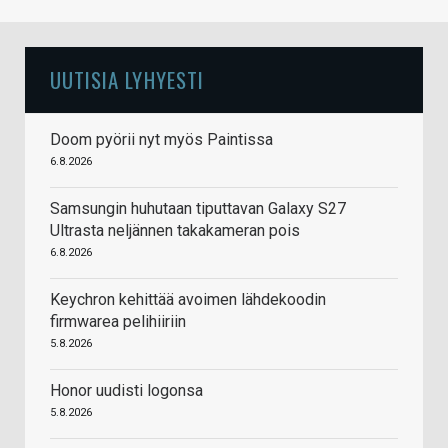
UUTISIA LYHYESTI
Doom pyörii nyt myös Paintissa
6.8.2026
Samsungin huhutaan tiputtavan Galaxy S27
Ultrasta neljännen takakameran pois
6.8.2026
Keychron kehittää avoimen lähdekoodin
firmwarea pelihiiriin
5.8.2026
Honor uudisti logonsa
5.8.2026