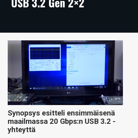
USB 3.2 Gen 2×2
ARTIKKELIT
VIDEOT
TECHBBS
TIETOA
HINTA.FI
KAUPPA
VAIHDA TEEMA
Synopsys esitteli ensimmäisenä
HAKU
maailmassa 20 Gbps:n USB 3.2 -
yhteyttä