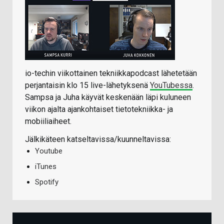
io-techin viikottainen tekniikkapodcast lähetetään
perjantaisin klo 15 live-lähetyksenä
YouTubessa
.
Sampsa ja Juha käyvät keskenään läpi kuluneen
viikon ajalta ajankohtaiset tietotekniikka- ja
mobiiliaiheet.
Jälkikäteen katseltavissa/kuunneltavissa:
Youtube
iTunes
Spotify