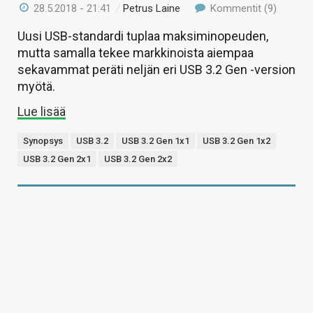
28.5.2018 - 21:41
/
Petrus Laine
Kommentit (9)
Uusi USB-standardi tuplaa maksiminopeuden,
mutta samalla tekee markkinoista aiempaa
sekavammat peräti neljän eri USB 3.2 Gen -version
myötä.
Lue lisää
Synopsys
USB 3.2
USB 3.2 Gen 1x1
USB 3.2 Gen 1x2
USB 3.2 Gen 2x1
USB 3.2 Gen 2x2