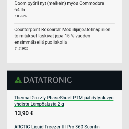
Doom pyörii nyt (melkein) myös Commodore
64:llä
3.8.2026
Counterpoint Research: Mobiilijärjestelmäpiirien
toimitukset laskivat jopa 15 % vuoden
ensimmäisellä puoliskolla
31.7.2026
Thermal Grizzly PhaseSheet PTM jäähdytyslevyn
yhdiste Lämpöalusta 2 g
13,90 €
ARCTIC Liquid Freezer III Pro 360 Suoritin