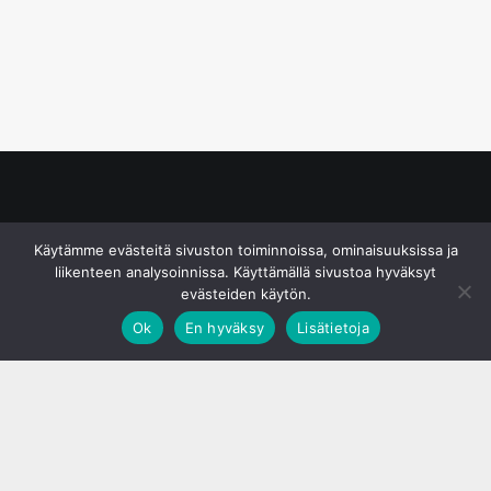
© S&J Media Oy
Käytämme evästeitä sivuston toiminnoissa, ominaisuuksissa ja
liikenteen analysoinnissa. Käyttämällä sivustoa hyväksyt
evästeiden käytön.
Ok
En hyväksy
Lisätietoja
;