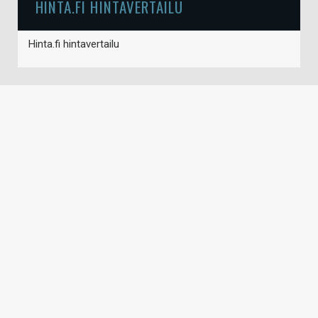
HINTA.FI HINTAVERTAILU
Hinta.fi hintavertailu