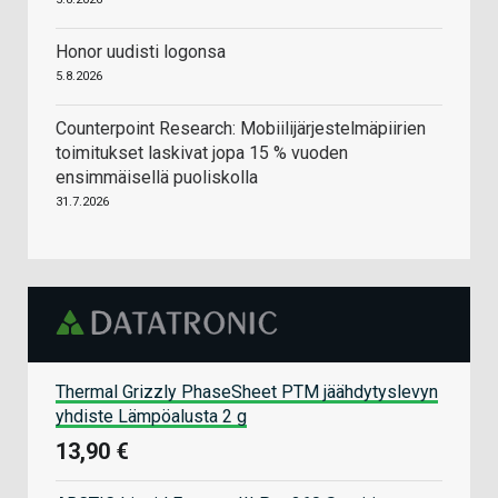
Honor uudisti logonsa
5.8.2026
Counterpoint Research: Mobiilijärjestelmäpiirien
toimitukset laskivat jopa 15 % vuoden
ensimmäisellä puoliskolla
31.7.2026
Thermal Grizzly PhaseSheet PTM jäähdytyslevyn
yhdiste Lämpöalusta 2 g
13,90 €