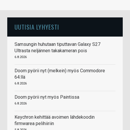
UUTISIA LYHYESTI
Samsungin huhutaan tiputtavan Galaxy S27
Ultrasta neljännen takakameran pois
6.8.2026
Doom pyörii nyt (melkein) myös Commodore
64:llä
6.8.2026
Doom pyörii nyt myös Paintissa
6.8.2026
Keychron kehittää avoimen lähdekoodin
firmwarea pelihiiriin
5.8.2026