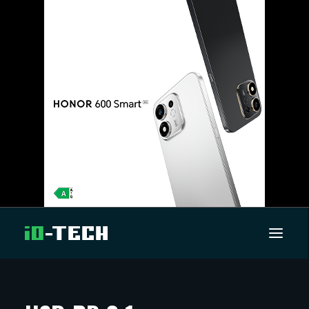
UUTISET