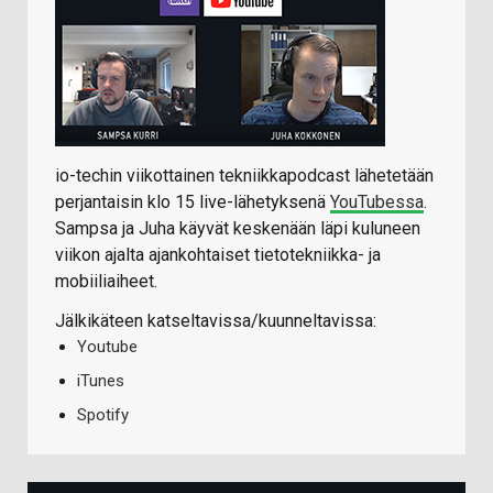
io-techin viikottainen tekniikkapodcast lähetetään
perjantaisin klo 15 live-lähetyksenä
YouTubessa
.
Sampsa ja Juha käyvät keskenään läpi kuluneen
viikon ajalta ajankohtaiset tietotekniikka- ja
mobiiliaiheet.
Jälkikäteen katseltavissa/kuunneltavissa:
Youtube
iTunes
Spotify