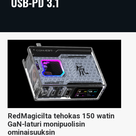
USB-PD 3.1
ARTIKKELIT
VIDEOT
TECHBBS
TIETOA
HINTA.FI
KAUPPA
VAIHDA TEEMA
HAKU
RedMagicilta tehokas 150 watin
GaN-laturi monipuolisin
ominaisuuksin