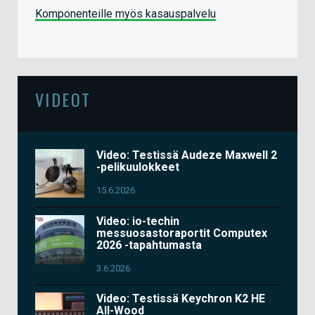
Komponenteille myös kasauspalvelu
VIDEOT
Video: Testissä Audeze Maxwell 2
-pelikuulokkeet
15.6.2026
Video: io-techin
messuosastoraportit Computex
2026 -tapahtumasta
3.6.2026
Video: Testissä Keychron K2 HE
All-Wood