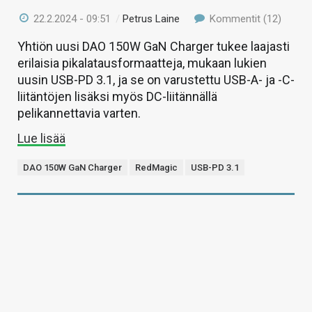
22.2.2024 - 09:51
/
Petrus Laine
Kommentit (12)
Yhtiön uusi DAO 150W GaN Charger tukee laajasti
erilaisia pikalatausformaatteja, mukaan lukien
uusin USB-PD 3.1, ja se on varustettu USB-A- ja -C-
liitäntöjen lisäksi myös DC-liitännällä
pelikannettavia varten.
Lue lisää
DAO 150W GaN Charger
RedMagic
USB-PD 3.1