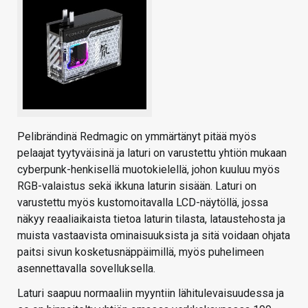
Pelibrändinä Redmagic on ymmärtänyt pitää myös
pelaajat tyytyväisinä ja laturi on varustettu yhtiön mukaan
cyberpunk-henkisellä muotokielellä, johon kuuluu myös
RGB-valaistus sekä ikkuna laturin sisään. Laturi on
varustettu myös kustomoitavalla LCD-näytöllä, jossa
näkyy reaaliaikaista tietoa laturin tilasta, lataustehosta ja
muista vastaavista ominaisuuksista ja sitä voidaan ohjata
paitsi sivun kosketusnäppäimillä, myös puhelimeen
asennettavalla sovelluksella.
Laturi saapuu normaaliin myyntiin lähitulevaisuudessa ja