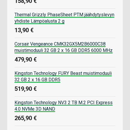
158,90 €
Thermal Grizzly PhaseSheet PTM jäähdytyslevyn
yhdiste Lämpöalusta 2 g
13,90 €
Corsair Vengeance CMK32GX5M2B6000C38
muistimoduuli 32 GB 2 x 16 GB DDR5 6000 MHz
479,90 €
Kingston Technology FURY Beast muistimoduuli
32 GB 2 x 16 GB DDR5
519,90 €
Kingston Technology NV3 2 TB M.2 PCI Express
4.0 NVMe 3D NAND
265,90 €