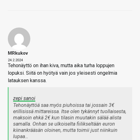
MRkukov
24.2.2024
Tehonäyttö on ihan kiva, mutta aika turha loppujen
lopuksi. Siitä on hyötyä vain jos yleisesti ongelmia
latauksen kanssa.
zepi sanoi
Tehonäyttöä saa myös piuhoissa tai jossain 3€
erillisissä mittareissa. Itse olen tykännyt tuollaisesta,
maksoin ehkä 2€ kun tilasin muutakin sälää alista
samalla. Onhan se ulkoiselta fiilikseltään euron
kiinankrääsän oloinen, mutta toimii just niinkuin
lupaa…