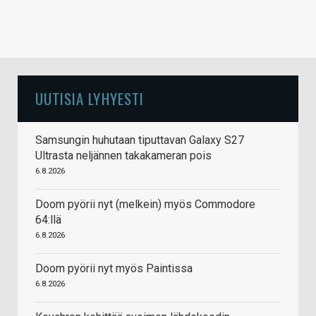
UUTISIA LYHYESTI
Samsungin huhutaan tiputtavan Galaxy S27
Ultrasta neljännen takakameran pois
6.8.2026
Doom pyörii nyt (melkein) myös Commodore
64:llä
6.8.2026
Doom pyörii nyt myös Paintissa
6.8.2026