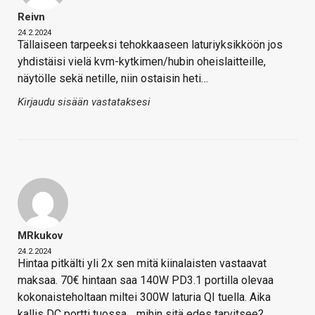
Reivn
24.2.2024
Tällaiseen tarpeeksi tehokkaaseen laturiyksikköön jos
yhdistäisi vielä kvm-kytkimen/hubin oheislaitteille,
näytölle sekä netille, niin ostaisin heti…
Kirjaudu sisään vastataksesi
MRkukov
24.2.2024
Hintaa pitkälti yli 2x sen mitä kiinalaisten vastaavat
maksaa. 70€ hintaan saa 140W PD3.1 portilla olevaa
kokonaisteholtaan miltei 300W laturia QI tuella. Aika
kallis DC portti tuossa… mihin sitä edes tarvitsee?