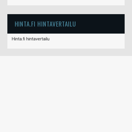
HINTA.FI HINTAVERTAILU
Hinta.fi hintavertailu