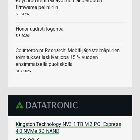
Keychron kehittää avoimen lähdekoodin
firmwarea pelihiiriin
5.8.2026
Honor uudisti logonsa
5.8.2026
Counterpoint Research: Mobiilijärjestelmäpiirien
toimitukset laskivat jopa 15 % vuoden
ensimmäisellä puoliskolla
31.7.2026
Kingston Technology NV3 1 TB M.2 PCI Express
4.0 NVMe 3D NAND