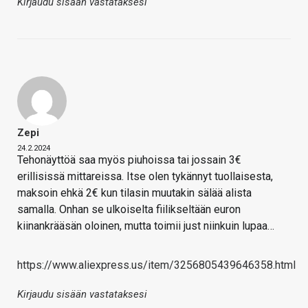
Kirjaudu sisään vastataksesi
Zepi
24.2.2024
Tehonäyttöä saa myös piuhoissa tai jossain 3€
erillisissä mittareissa. Itse olen tykännyt tuollaisesta,
maksoin ehkä 2€ kun tilasin muutakin sälää alista
samalla. Onhan se ulkoiselta fiilikseltään euron
kiinankrääsän oloinen, mutta toimii just niinkuin lupaa…
https://www.aliexpress.us/item/3256805439646358.html
Kirjaudu sisään vastataksesi