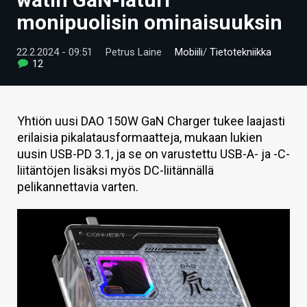
ARTIKKELIT
monipuolisin ominaisuuksin
VIDEOT
22.2.2024 - 09:51
Petrus Laine
Mobiili
/
Tietotekniikka
12
TECHBBS
TIETOA
Yhtiön uusi DAO 150W GaN Charger tukee laajasti
HINTA.FI
erilaisia pikalatausformaatteja, mukaan lukien
uusin USB-PD 3.1, ja se on varustettu USB-A- ja -C-
KAUPPA
liitäntöjen lisäksi myös DC-liitännällä
pelikannettavia varten.
VAIHDA TEEMA
HAKU