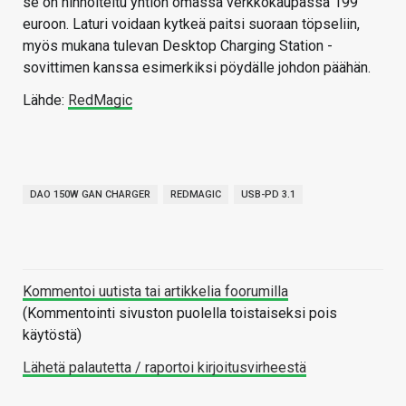
se on hinnoiteltu yhtiön omassa verkkokaupassa 199
euroon. Laturi voidaan kytkeä paitsi suoraan töpseliin,
myös mukana tulevan Desktop Charging Station -
sovittimen kanssa esimerkiksi pöydälle johdon päähän.
Lähde:
RedMagic
DAO 150W GAN CHARGER
REDMAGIC
USB-PD 3.1
Kommentoi uutista tai artikkelia foorumilla
(Kommentointi sivuston puolella toistaiseksi pois
käytöstä)
Lähetä palautetta / raportoi kirjoitusvirheestä