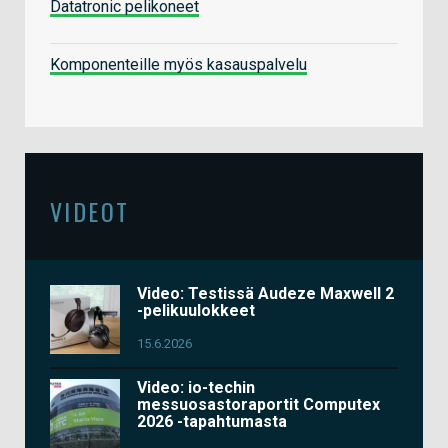
Datatronic pelikoneet
Komponenteille myös kasauspalvelu
VIDEOT
Video: Testissä Audeze Maxwell 2
-pelikuulokkeet
15.6.2026
Video: io-techin
messuosastoraportit Computex
2026 -tapahtumasta