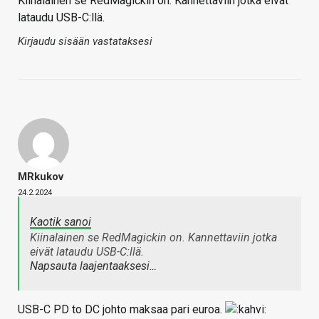
Kiinalainen se RedMagickin on. Kannettaviin jotka eivät
lataudu USB-C:llä.
Kirjaudu sisään vastataksesi
MRkukov
24.2.2024
Kaotik sanoi
Kiinalainen se RedMagickin on. Kannettaviin jotka
eivät lataudu USB-C:llä.
Napsauta laajentaaksesi…
USB-C PD to DC johto maksaa pari euroa.