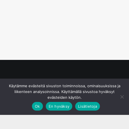
© S&J Media Oy
Käytämme evästeitä sivuston toiminnoissa, ominaisuuksissa ja
liikenteen analysoinnissa. Käyttämällä sivustoa hyväksyt
evästeiden käytön.
Ok
En hyväksy
Lisätietoja
;