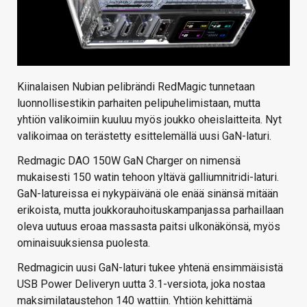
Kiinalaisen Nubian pelibrändi RedMagic tunnetaan
luonnollisestikin parhaiten pelipuhelimistaan, mutta
yhtiön valikoimiin kuuluu myös joukko oheislaitteita. Nyt
valikoimaa on terästetty esittelemällä uusi GaN-laturi.
Redmagic DAO 150W GaN Charger on nimensä
mukaisesti 150 watin tehoon yltävä galliumnitridi-laturi.
GaN-latureissa ei nykypäivänä ole enää sinänsä mitään
erikoista, mutta joukkorauhoituskampanjassa parhaillaan
oleva uutuus eroaa massasta paitsi ulkonäkönsä, myös
ominaisuuksiensa puolesta.
Redmagicin uusi GaN-laturi tukee yhtenä ensimmäisistä
USB Power Deliveryn uutta 3.1-versiota, joka nostaa
maksimilataustehon 140 wattiin. Yhtiön kehittämä