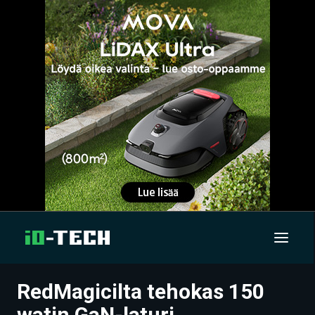
RedMagicilta tehokas 150
UUTISET
watin GaN-laturi