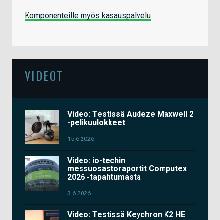
Komponenteille myös kasauspalvelu
VIDEOT
Video: Testissä Audeze Maxwell 2
-pelikuulokkeet
15.6.2026
Video: io-techin
messuosastoraportit Computex
2026 -tapahtumasta
3.6.2026
Video: Testissä Keychron K2 HE