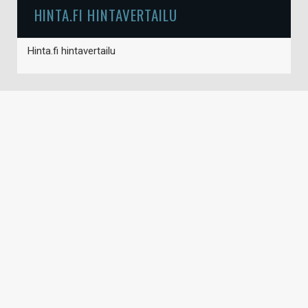
HINTA.FI HINTAVERTAILU
Hinta.fi hintavertailu