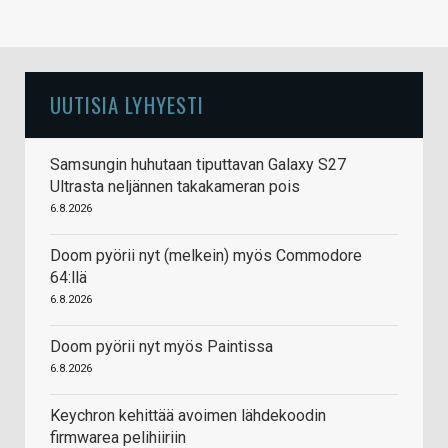
UUTISIA LYHYESTI
Samsungin huhutaan tiputtavan Galaxy S27
Ultrasta neljännen takakameran pois
6.8.2026
Doom pyörii nyt (melkein) myös Commodore
64:llä
6.8.2026
Doom pyörii nyt myös Paintissa
6.8.2026
Keychron kehittää avoimen lähdekoodin
firmwarea pelihiiriin