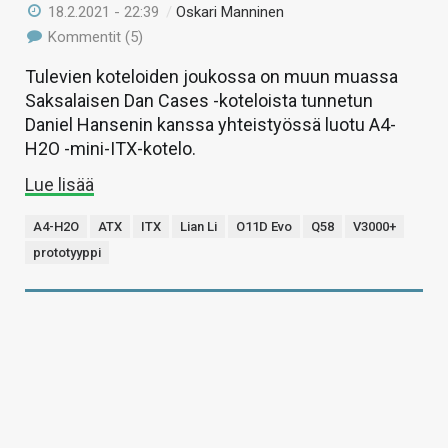
18.2.2021 - 22:39
/
Oskari Manninen
Kommentit (5)
Tulevien koteloiden joukossa on muun muassa
Saksalaisen Dan Cases -koteloista tunnetun
Daniel Hansenin kanssa yhteistyössä luotu A4-
H2O -mini-ITX-kotelo.
Lue lisää
A4-H2O
ATX
ITX
Lian Li
O11D Evo
Q58
V3000+
prototyyppi