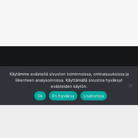
© S&J Media Oy
Käytämme evästeitä sivuston toiminnoissa, ominaisuuksissa ja
liikenteen analysoinnissa. Käyttämällä sivustoa hyväksyt
evästeiden käytön.
Ok
En hyväksy
Lisätietoja
;