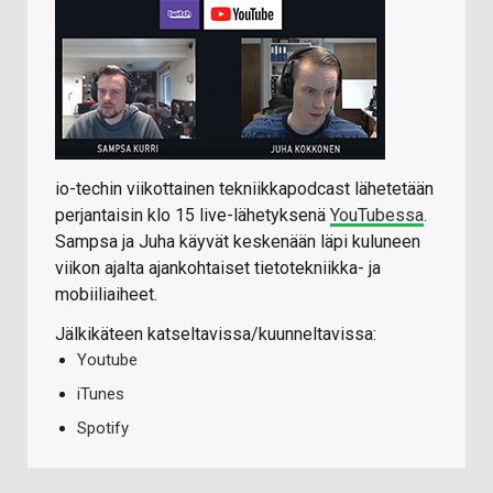
io-techin viikottainen tekniikkapodcast lähetetään
perjantaisin klo 15 live-lähetyksenä
YouTubessa
.
Sampsa ja Juha käyvät keskenään läpi kuluneen
viikon ajalta ajankohtaiset tietotekniikka- ja
mobiiliaiheet.
Jälkikäteen katseltavissa/kuunneltavissa:
Youtube
iTunes
Spotify