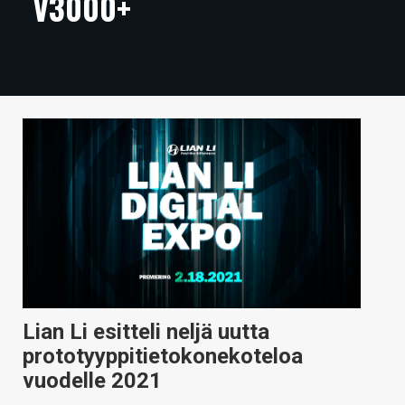
V3000+
ARTIKKELIT
VIDEOT
TECHBBS
TIETOA
HINTA.FI
KAUPPA
VAIHDA TEEMA
Lian Li esitteli neljä uutta
HAKU
prototyyppitietokonekoteloa
vuodelle 2021