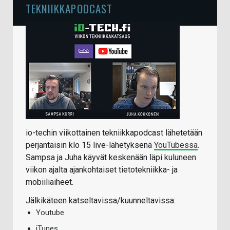
TEKNIIKKAPODCAST
io-techin viikottainen tekniikkapodcast lähetetään
perjantaisin klo 15 live-lähetyksenä
YouTubessa
.
Sampsa ja Juha käyvät keskenään läpi kuluneen
viikon ajalta ajankohtaiset tietotekniikka- ja
mobiiliaiheet.
Jälkikäteen katseltavissa/kuunneltavissa:
Youtube
iTunes