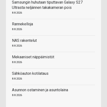
Samsungin huhutaan tiputtavan Galaxy S27
Ultrasta neljännen takakameran pois
8.8.2026
Rannekelloja
8.8.2026
NAS rakentelut
8.8.2026
Mekaaniset näppäimistöt
8.8.2026
Sähköauton kotilataus
8.8.2026
Asunnon ostaminen ja asuntolaina
8.8.2026