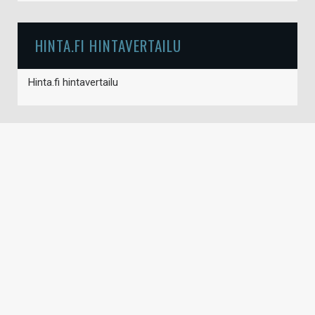
HINTA.FI HINTAVERTAILU
Hinta.fi hintavertailu