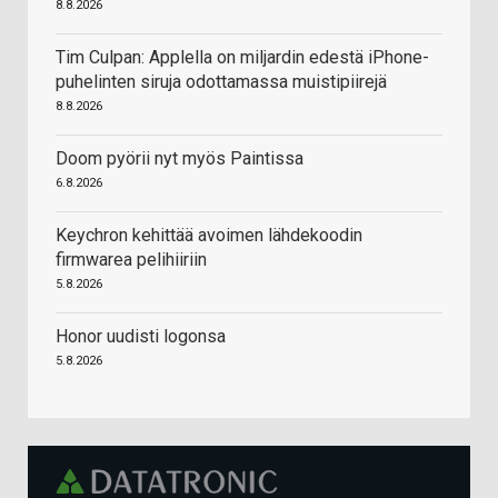
8.8.2026
Tim Culpan: Applella on miljardin edestä iPhone-
puhelinten siruja odottamassa muistipiirejä
8.8.2026
Doom pyörii nyt myös Paintissa
6.8.2026
Keychron kehittää avoimen lähdekoodin
firmwarea pelihiiriin
5.8.2026
Honor uudisti logonsa
5.8.2026