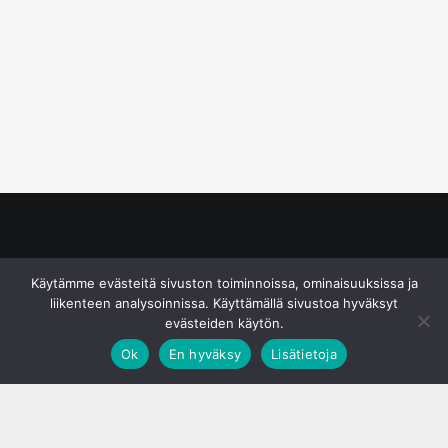
© S&J Media Oy
Käytämme evästeitä sivuston toiminnoissa, ominaisuuksissa ja
liikenteen analysoinnissa. Käyttämällä sivustoa hyväksyt
evästeiden käytön.
Ok
En hyväksy
Lisätietoja
;