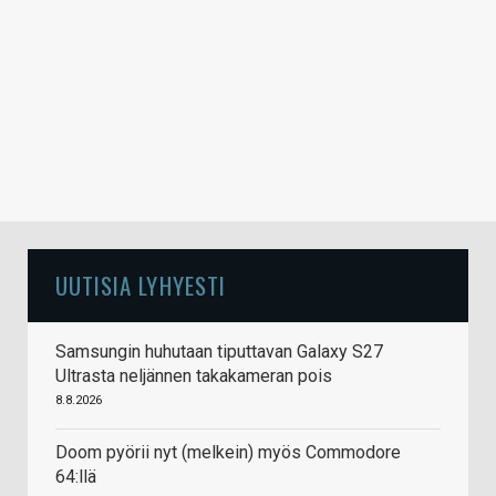
UUTISIA LYHYESTI
Samsungin huhutaan tiputtavan Galaxy S27
Ultrasta neljännen takakameran pois
8.8.2026
Doom pyörii nyt (melkein) myös Commodore
64:llä