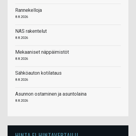
Rannekelloja
8.8.2026
NAS rakentelut
8.8.2026
Mekaaniset näppäimistöt
8.8.2026
Sähköauton kotilataus
8.8.2026
Asunnon ostaminen ja asuntolaina
8.8.2026
HINTA.FI HINTAVERTAILU