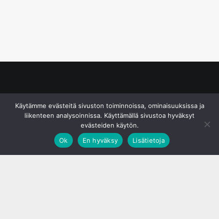
© S&J Media Oy
Käytämme evästeitä sivuston toiminnoissa, ominaisuuksissa ja
liikenteen analysoinnissa. Käyttämällä sivustoa hyväksyt
evästeiden käytön.
Ok
En hyväksy
Lisätietoja
;