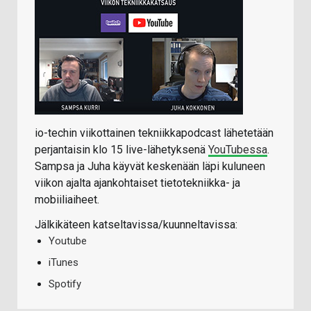
io-techin viikottainen tekniikkapodcast lähetetään
perjantaisin klo 15 live-lähetyksenä
YouTubessa
.
Sampsa ja Juha käyvät keskenään läpi kuluneen
viikon ajalta ajankohtaiset tietotekniikka- ja
mobiiliaiheet.
Jälkikäteen katseltavissa/kuunneltavissa:
Youtube
iTunes
Spotify