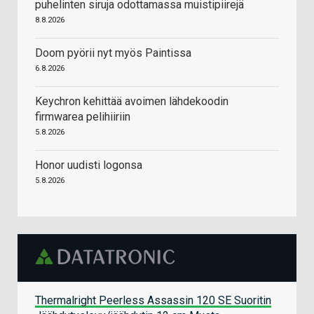
puhelinten siruja odottamassa muistipiirejä
8.8.2026
Doom pyörii nyt myös Paintissa
6.8.2026
Keychron kehittää avoimen lähdekoodin
firmwarea pelihiiriin
5.8.2026
Honor uudisti logonsa
5.8.2026
Thermalright Peerless Assassin 120 SE Suoritin