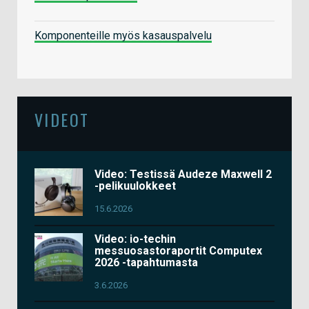
Komponenteille myös kasauspalvelu
VIDEOT
Video: Testissä Audeze Maxwell 2
-pelikuulokkeet
15.6.2026
Video: io-techin
messuosastoraportit Computex
2026 -tapahtumasta
3.6.2026