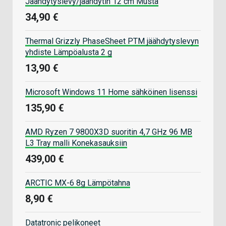
Jäähdytyslevy/jäähdytin 12 cm Musta
34,90 €
Thermal Grizzly PhaseSheet PTM jäähdytyslevyn
yhdiste Lämpöalusta 2 g
13,90 €
Microsoft Windows 11 Home sähköinen lisenssi
135,90 €
AMD Ryzen 7 9800X3D suoritin 4,7 GHz 96 MB
L3 Tray malli Konekasauksiin
439,00 €
ARCTIC MX-6 8g Lämpötahna
8,90 €
Datatronic pelikoneet