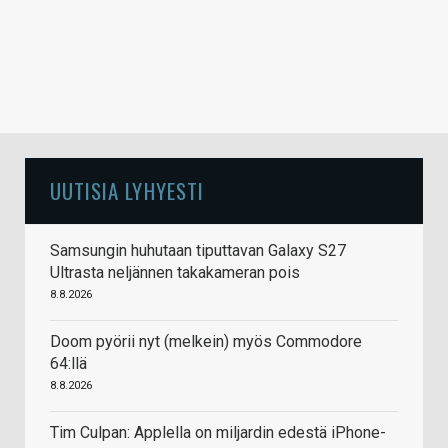
UUTISIA LYHYESTI
Samsungin huhutaan tiputtavan Galaxy S27
Ultrasta neljännen takakameran pois
8.8.2026
Doom pyörii nyt (melkein) myös Commodore
64:llä
8.8.2026
Tim Culpan: Applella on miljardin edestä iPhone-