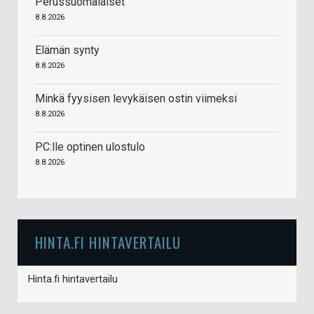
Perussuomalaiset
8.8.2026
Elämän synty
8.8.2026
Minkä fyysisen levykäisen ostin viimeksi
8.8.2026
PC:lle optinen ulostulo
8.8.2026
HINTA.FI HINTAVERTAILU
Hinta.fi hintavertailu