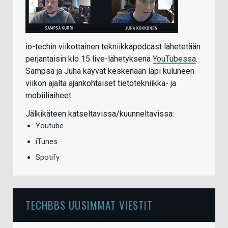
io-techin viikottainen tekniikkapodcast lähetetään
perjantaisin klo 15 live-lähetyksenä
YouTubessa
.
Sampsa ja Juha käyvät keskenään läpi kuluneen
viikon ajalta ajankohtaiset tietotekniikka- ja
mobiiliaiheet.
Jälkikäteen katseltavissa/kuunneltavissa:
Youtube
iTunes
Spotify
TECHBBS UUSIMMAT VIESTIT