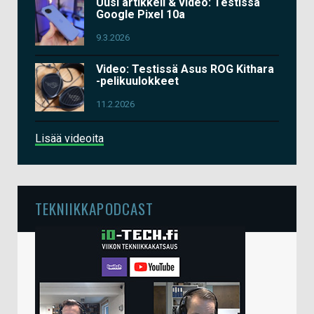
Uusi artikkeli & video: Testissä
Google Pixel 10a
9.3.2026
Video: Testissä Asus ROG Kithara
-pelikuulokkeet
11.2.2026
Lisää videoita
TEKNIIKKAPODCAST