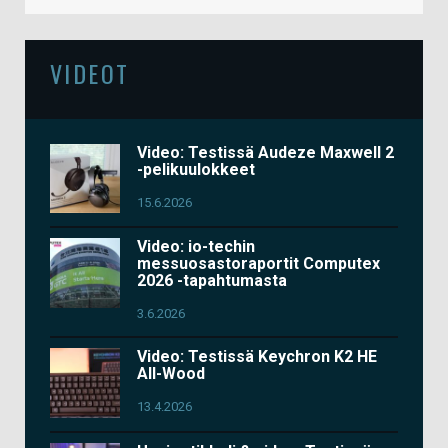
VIDEOT
Video: Testissä Audeze Maxwell 2
-pelikuulokkeet
15.6.2026
Video: io-techin
messuosastoraportit Computex
2026 -tapahtumasta
3.6.2026
Video: Testissä Keychron K2 HE
All-Wood
13.4.2026