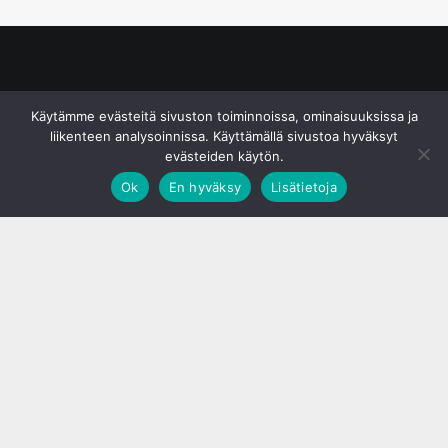
© S&J Media Oy
Käytämme evästeitä sivuston toiminnoissa, ominaisuuksissa ja
liikenteen analysoinnissa. Käyttämällä sivustoa hyväksyt
evästeiden käytön.
Ok
En hyväksy
Lisätietoja
;