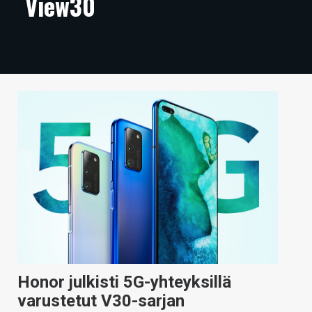
View30
ARTIKKELIT
VIDEOT
TECHBBS
TIETOA
HINTA.FI
KAUPPA
VAIHDA TEEMA
HAKU
Honor julkisti 5G-yhteyksillä
varustetut V30-sarjan