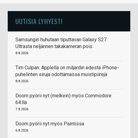
UUTISIA LYHYESTI
Samsungin huhutaan tiputtavan Galaxy S27
Ultrasta neljännen takakameran pois
8.8.2026
Tim Culpan: Applella on miljardin edestä iPhone-
puhelinten siruja odottamassa muistipiirejä
8.8.2026
Doom pyörii nyt (melkein) myös Commodore
64:llä
7.8.2026
Doom pyörii nyt myös Paintissa
6.8.2026