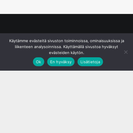
© S&J Media Oy
Käytämme evästeitä sivuston toiminnoissa, ominaisuuksissa ja
liikenteen analysoinnissa. Käyttämällä sivustoa hyväksyt
evästeiden käytön.
Ok
En hyväksy
Lisätietoja
;