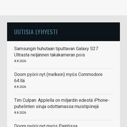
UUTISIA LYHYESTI
Samsungin huhutaan tiputtavan Galaxy S27
Ultrasta neljännen takakameran pois
8.8.2026
Doom pyörii nyt (melkein) myös Commodore
64:llä
8.8.2026
Tim Culpan: Applella on miljardin edestä iPhone-
puhelinten siruja odottamassa muistipiirejä
8.8.2026
Doom pyörii nyt myös Paintissa