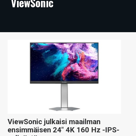
ViewSonic
ARTIKKELIT
VIDEOT
TECHBBS
TIETOA
HINTA.FI
KAUPPA
VAIHDA TEEMA
HAKU
ViewSonic julkaisi maailman
ensimmäisen 24″ 4K 160 Hz -IPS-