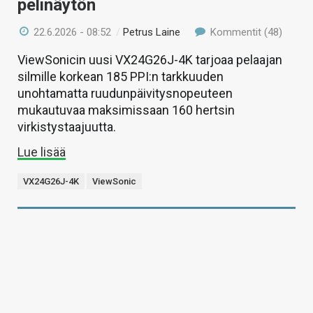
pelinäytön
22.6.2026 - 08:52
/
Petrus Laine
Kommentit (48)
ViewSonicin uusi VX24G26J-4K tarjoaa pelaajan
silmille korkean 185 PPI:n tarkkuuden
unohtamatta ruudunpäivitysnopeuteen
mukautuvaa maksimissaan 160 hertsin
virkistystaajuutta.
Lue lisää
VX24G26J-4K
ViewSonic