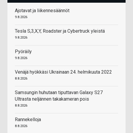
Ajotavat ja liikennesäännöt
9.8.2026
Tesla S,3,X,Y, Roadster ja Cybertruck yleistä
9.8.2026
Pyöräily
9.8.2026
Venäjä hyökkäsi Ukrainaan 24. helmikuuta 2022
8.8.2026
Samsungin huhutaan tiputtavan Galaxy S27
Ultrasta neljännen takakameran pois
8.8.2026
Rannekelloja
8.8.2026