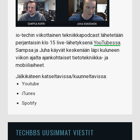
io-techin viikottainen tekniikkapodcast lähetetään
perjantaisin klo 15 live-lähetyksenä
YouTubessa
.
Sampsa ja Juha käyvät keskenään läpi kuluneen
viikon ajalta ajankohtaiset tietotekniikka- ja
mobiiliaiheet.
Jälkikäteen katseltavissa/kuunneltavissa:
Youtube
iTunes
Spotify
TECHBBS UUSIMMAT VIESTIT