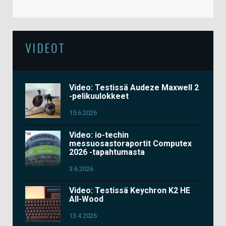
VIDEOT
Video: Testissä Audeze Maxwell 2
-pelikuulokkeet
15.6.2026
Video: io-techin
messuosastoraportit Computex
2026 -tapahtumasta
3.6.2026
Video: Testissä Keychron K2 HE
All-Wood
13.4.2026