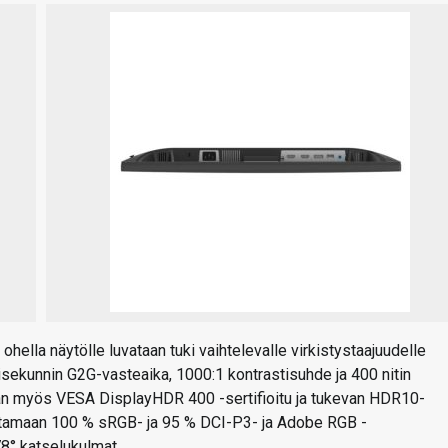
hella näytölle luvataan tuki vaihtelevalle virkistystaajuudelle
sekunnin G2G-vasteaika, 1000:1 kontrastisuhde ja 400 nitin
van myös VESA DisplayHDR 400 -sertifioitu ja tukevan HDR10-
oistamaan 100 % sRGB- ja 95 % DCI-P3- ja Adobe RGB -
78° katselukulmat.