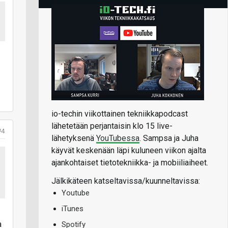
io-techin viikottainen tekniikkapodcast
lähetetään perjantaisin klo 15 live-
#4
lähetyksenä
YouTubessa
. Sampsa ja Juha
käyvät keskenään läpi kuluneen viikon ajalta
ajankohtaiset tietotekniikka- ja mobiiliaiheet.
Jälkikäteen katseltavissa/kuunneltavissa:
Youtube
iTunes
a
Spotify