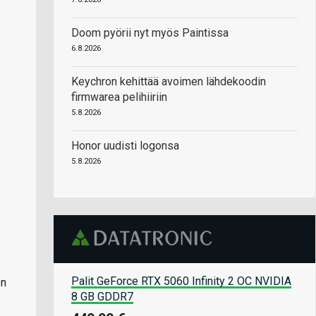
Doom pyörii nyt myös Paintissa
6.8.2026
Keychron kehittää avoimen lähdekoodin
firmwarea pelihiiriin
5.8.2026
Honor uudisti logonsa
5.8.2026
Palit GeForce RTX 5060 Infinity 2 OC NVIDIA
ön
8 GB GDDR7