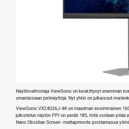
Näyttövalmistaja ViewSonic on keskittynyt enemmän toimi
omanlaisiaan pelinäyttöjä. Nyt yhtiö on julkaissut mielenk
ViewSonic VX24G26J-4K on maailman ensimmäinen 160 her
julkistetun näytön PPI on peräti 185, mitä voidaan pitää 
Nano Obsidian Screen -mattapinnoite poistamassa ylimää