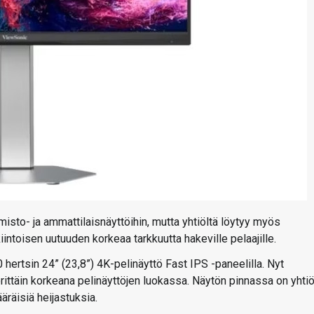
sto- ja ammattilaisnäyttöihin, mutta yhtiöltä löytyy myös
iintoisen uutuuden korkeaa tarkkuutta hakeville pelaajille.
tsin 24” (23,8”) 4K-pelinäyttö Fast IPS -paneelilla. Nyt
erittäin korkeana pelinäyttöjen luokassa. Näytön pinnassa on yhti
räisiä heijastuksia.