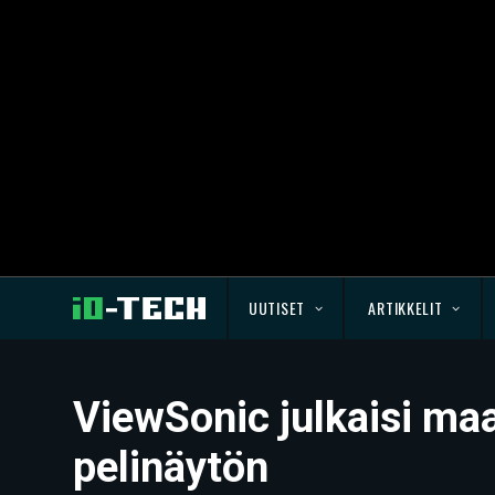
UUTISET
ARTIKKELIT
ViewSonic julkaisi ma
pelinäytön