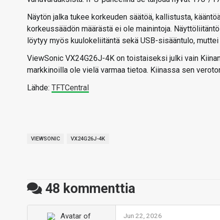
Näytön jalka tukee korkeuden säätöä, kallistusta, kääntöä
korkeussäädön määrästä ei ole mainintoja. Näyttöliitäntöi
löytyy myös kuulokeliitäntä sekä USB-sisääntulo, muttei
ViewSonic VX24G26J-4K on toistaiseksi julki vain Kiinan
markkinoilla ole vielä varmaa tietoa. Kiinassa sen veroto
Lähde:
TFTCentral
VIEWSONIC
VX24G26J-4K
48
kommenttia
Jun 22, 2026