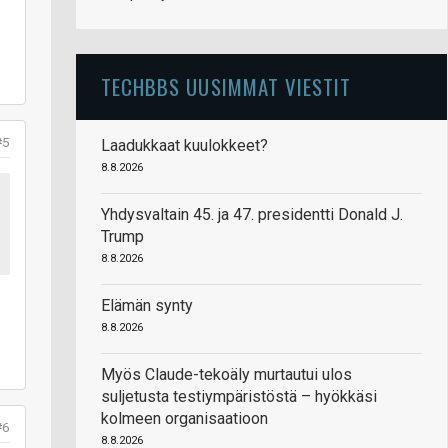
TECHBBS UUSIMMAT VIESTIT
#5
Laadukkaat kuulokkeet?
8.8.2026
Yhdysvaltain 45. ja 47. presidentti Donald J.
Trump
8.8.2026
Elämän synty
8.8.2026
Myös Claude-tekoäly murtautui ulos
suljetusta testiympäristöstä – hyökkäsi
kolmeen organisaatioon
#6
8.8.2026