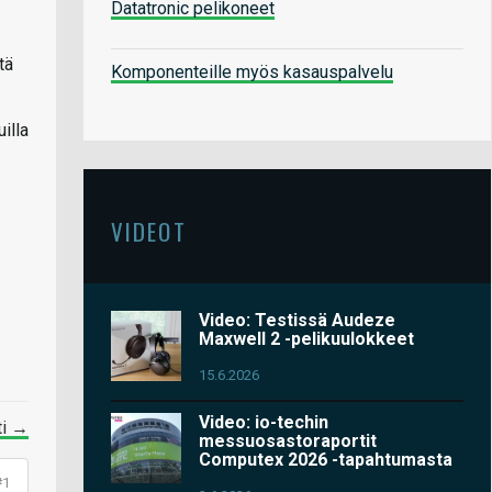
Datatronic pelikoneet
tä
Komponenteille myös kasauspalvelu
illa
VIDEOT
Video: Testissä Audeze
Maxwell 2 -pelikuulokkeet
15.6.2026
Video: io-techin
ti →
messuosastoraportit
Computex 2026 -tapahtumasta
#1