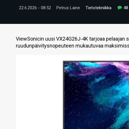
22.6.2026 - 08:52
Petrus Laine
Tietotekniikka
48
ViewSonicin uusi VX24G26J-4K tarjoaa pelaajan s
ruudunpäivitysnopeuteen mukautuvaa maksimissaa