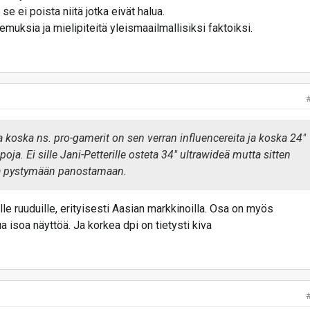
se ei poista niitä jotka eivät halua.
muksia ja mielipiteitä yleismaailmallisiksi faktoiksi.
 koska ns. pro-gamerit on sen verran influencereita ja koska 24"
ja. Ei sille Jani-Petterille osteta 34" ultrawideä mutta sitten
aa pystymään panostamaan.
oille ruuduille, erityisesti Aasian markkinoilla. Osa on myös
ua isoa näyttöä. Ja korkea dpi on tietysti kiva