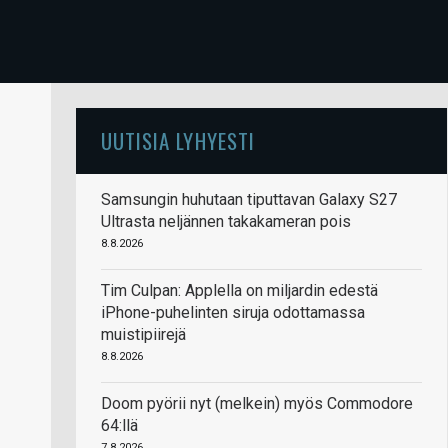
UUTISIA LYHYESTI
Samsungin huhutaan tiputtavan Galaxy S27
Ultrasta neljännen takakameran pois
8.8.2026
Tim Culpan: Applella on miljardin edestä
iPhone-puhelinten siruja odottamassa
muistipiirejä
8.8.2026
Doom pyörii nyt (melkein) myös Commodore
64:llä
7.8.2026