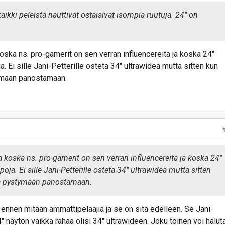
kaikki peleistä nauttivat ostaisivat isompia ruutuja. 24" on
ska ns. pro-gamerit on sen verran influencereita ja koska 24"
. Ei sille Jani-Petterille osteta 34" ultrawideä mutta sitten kun
tymään panostamaan.
 koska ns. pro-gamerit on sen verran influencereita ja koska 24"
ja. Ei sille Jani-Petterille osteta 34" ultrawideä mutta sitten
aa pystymään panostamaan.
o ennen mitään ammattipelaajia ja se on sitä edelleen. Se Jani-
" näytön vaikka rahaa olisi 34" ultrawideen. Joku toinen voi halut