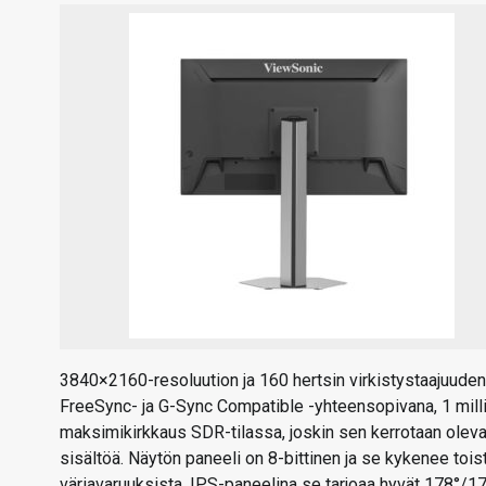
3840×2160-resoluution ja 160 hertsin virkistystaajuuden o
FreeSync- ja G-Sync Compatible -yhteensopivana, 1 milli
maksimikirkkaus SDR-tilassa, joskin sen kerrotaan ole
sisältöä. Näytön paneeli on 8-bittinen ja se kykenee t
väriavaruuksista. IPS-paneelina se tarjoaa hyvät 178°/1