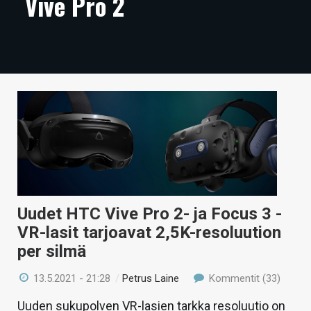
Vive Pro 2
ARTIKKELIT
VIDEOT
TECHBBS
TIETOA
HINTA.FI
KAUPPA
VAIHDA TEEMA
Uudet HTC Vive Pro 2- ja Focus 3 -
VR-lasit tarjoavat 2,5K-resoluution
per silmä
HAKU
13.5.2021 - 21:28
/
Petrus Laine
Kommentit (33)
Uuden sukupolven VR-lasien tarkka resoluutio on