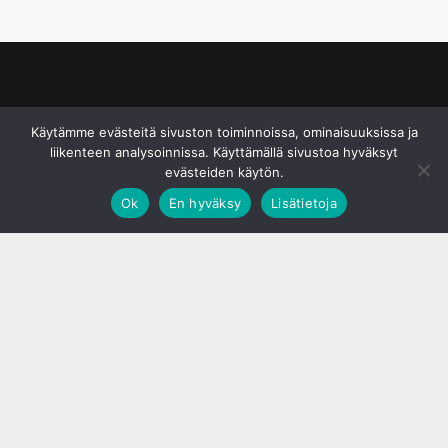
© S&J Media Oy
Käytämme evästeitä sivuston toiminnoissa, ominaisuuksissa ja
liikenteen analysoinnissa. Käyttämällä sivustoa hyväksyt
evästeiden käytön.
Ok
En hyväksy
Lisätietoja
;