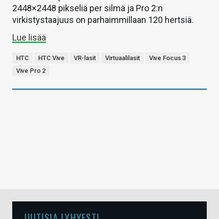
2448×2448 pikseliä per silmä ja Pro 2:n
virkistystaajuus on parhaimmillaan 120 hertsiä.
Lue lisää
HTC
HTC Vive
VR-lasit
Virtuaalilasit
Vive Focus 3
Vive Pro 2
UUTISIA LYHYESTI