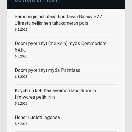
Samsungin huhutaan tiputtavan Galaxy S27
Ultrasta neljännen takakameran pois
6.8.2026
Doom pyörii nyt (melkein) myös Commodore
64:llä
6.8.2026
Doom pyörii nyt myös Paintissa
6.8.2026
Keychron kehittää avoimen lähdekoodin
firmwarea pelihiiriin
5.8.2026
Honor uudisti logonsa
5.8.2026