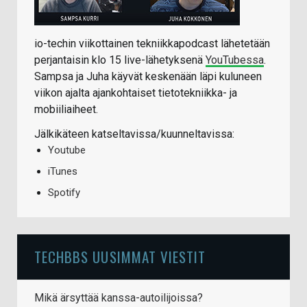
io-techin viikottainen tekniikkapodcast lähetetään
perjantaisin klo 15 live-lähetyksenä
YouTubessa
.
Sampsa ja Juha käyvät keskenään läpi kuluneen
viikon ajalta ajankohtaiset tietotekniikka- ja
mobiiliaiheet.
Jälkikäteen katseltavissa/kuunneltavissa:
Youtube
iTunes
Spotify
TECHBBS UUSIMMAT VIESTIT
Mikä ärsyttää kanssa-autoilijoissa?