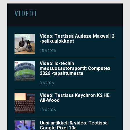
VIDEOT
Video: Testissä Audeze Maxwell 2
-pelikuulokkeet
15.6.2026
Video: io-techin
messuosastoraportit Computex
2026 -tapahtumasta
3.6.2026
Video: Testissä Keychron K2 HE
All-Wood
13.4.2026
Uusi artikkeli & video: Testissä
Google Pixel 10a