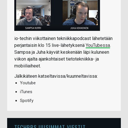
io-techin viikottainen tekniikkapodcast lähetetään
perjantaisin klo 15 live-lähetyksenä
YouTubessa
.
Sampsa ja Juha käyvät keskenään läpi kuluneen
viikon ajalta ajankohtaiset tietotekniikka- ja
mobiiliaiheet.
Jälkikäteen katseltavissa/kuunneltavissa:
Youtube
iTunes
Spotify
TECHBBS UUSIMMAT VIESTIT