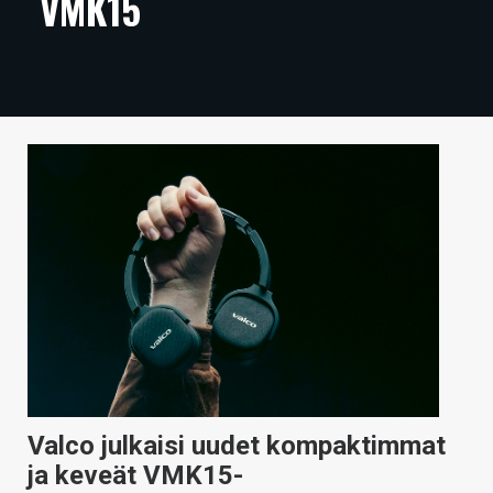
VMK15
ARTIKKELIT
VIDEOT
TECHBBS
TIETOA
HINTA.FI
KAUPPA
VAIHDA TEEMA
HAKU
Valco julkaisi uudet kompaktimmat
ja keveät VMK15-