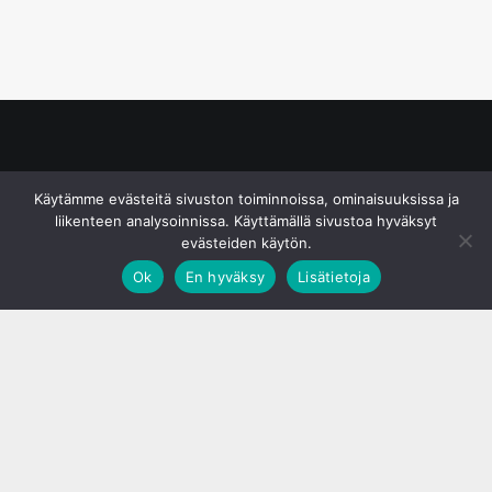
© S&J Media Oy
Käytämme evästeitä sivuston toiminnoissa, ominaisuuksissa ja
liikenteen analysoinnissa. Käyttämällä sivustoa hyväksyt
evästeiden käytön.
Ok
En hyväksy
Lisätietoja
;