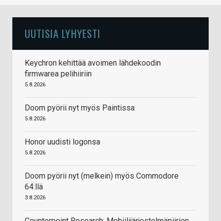
UUTISIA LYHYESTI
Keychron kehittää avoimen lähdekoodin
firmwarea pelihiiriin
5.8.2026
Doom pyörii nyt myös Paintissa
5.8.2026
Honor uudisti logonsa
5.8.2026
Doom pyörii nyt (melkein) myös Commodore
64:llä
3.8.2026
Counterpoint Research: Mobiilijärjestelmäpiirien