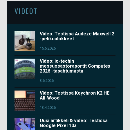
VIDEOT
Video: Testissä Audeze Maxwell 2
-pelikuulokkeet
15.6.2026
Video: io-techin
messuosastoraportit Computex
2026 -tapahtumasta
3.6.2026
Video: Testissä Keychron K2 HE
All-Wood
13.4.2026
Uusi artikkeli & video: Testissä
Google Pixel 10a