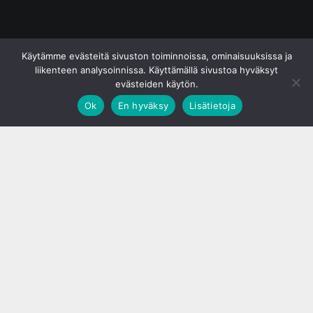
© S&J Media Oy
Käytämme evästeitä sivuston toiminnoissa, ominaisuuksissa ja
liikenteen analysoinnissa. Käyttämällä sivustoa hyväksyt
evästeiden käytön.
Ok
En hyväksy
Lisätietoja
;