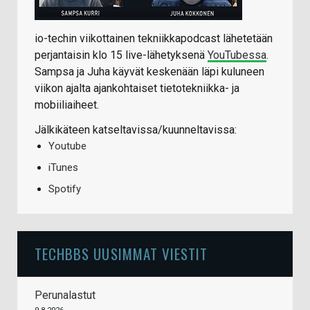
io-techin viikottainen tekniikkapodcast lähetetään
perjantaisin klo 15 live-lähetyksenä
YouTubessa
.
Sampsa ja Juha käyvät keskenään läpi kuluneen
viikon ajalta ajankohtaiset tietotekniikka- ja
mobiiliaiheet.
Jälkikäteen katseltavissa/kuunneltavissa:
Youtube
iTunes
Spotify
TECHBBS UUSIMMAT VIESTIT
Perunalastut