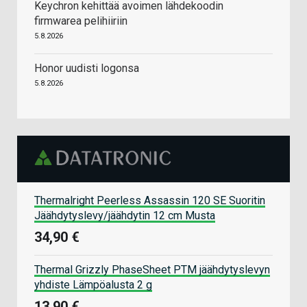
Keychron kehittää avoimen lähdekoodin
firmwarea pelihiiriin
5.8.2026
Honor uudisti logonsa
5.8.2026
Thermalright Peerless Assassin 120 SE Suoritin
Jäähdytyslevy/jäähdytin 12 cm Musta
34,90 €
Thermal Grizzly PhaseSheet PTM jäähdytyslevyn
yhdiste Lämpöalusta 2 g
13,90 €