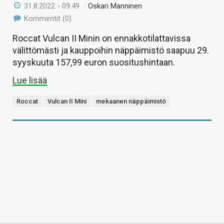
31.8.2022 - 09:49
/
Oskari Manninen
Kommentit (0)
Roccat Vulcan II Minin on ennakkotilattavissa
välittömästi ja kauppoihin näppäimistö saapuu 29.
syyskuuta 157,99 euron suositushintaan.
Lue lisää
Roccat
Vulcan II Mini
mekaanen näppäimistö