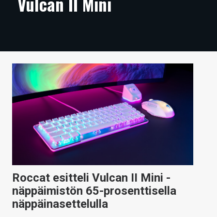
Vulcan II Mini
ARTIKKELIT
VIDEOT
TECHBBS
TIETOA
HINTA.FI
KAUPPA
VAIHDA TEEMA
Roccat esitteli Vulcan II Mini -
HAKU
näppäimistön 65-prosenttisella
näppäinasettelulla