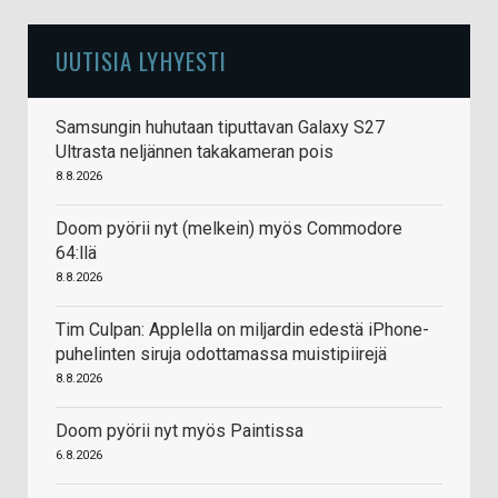
UUTISIA LYHYESTI
Samsungin huhutaan tiputtavan Galaxy S27
Ultrasta neljännen takakameran pois
8.8.2026
Doom pyörii nyt (melkein) myös Commodore
64:llä
8.8.2026
Tim Culpan: Applella on miljardin edestä iPhone-
puhelinten siruja odottamassa muistipiirejä
8.8.2026
Doom pyörii nyt myös Paintissa
6.8.2026