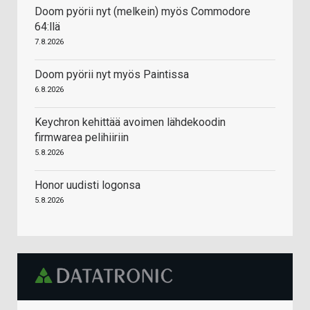
Doom pyörii nyt (melkein) myös Commodore
64:llä
7.8.2026
Doom pyörii nyt myös Paintissa
6.8.2026
Keychron kehittää avoimen lähdekoodin
firmwarea pelihiiriin
5.8.2026
Honor uudisti logonsa
5.8.2026