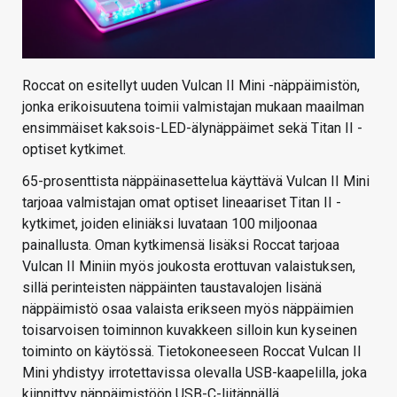
Roccat on esitellyt uuden Vulcan II Mini -näppäimistön,
jonka erikoisuutena toimii valmistajan mukaan maailman
ensimmäiset kaksois-LED-älynäppäimet sekä Titan II -
optiset kytkimet.
65-prosenttista näppäinasettelua käyttävä Vulcan II Mini
tarjoaa valmistajan omat optiset lineaariset Titan II -
kytkimet, joiden eliniäksi luvataan 100 miljoonaa
painallusta. Oman kytkimensä lisäksi Roccat tarjoaa
Vulcan II Miniin myös joukosta erottuvan valaistuksen,
sillä perinteisten näppäinten taustavalojen lisänä
näppäimistö osaa valaista erikseen myös näppäimien
toisarvoisen toiminnon kuvakkeen silloin kun kyseinen
toiminto on käytössä. Tietokoneeseen Roccat Vulcan II
Mini yhdistyy irrotettavissa olevalla USB-kaapelilla, joka
kiinnittyy näppäimistöön USB-C-liitännällä.