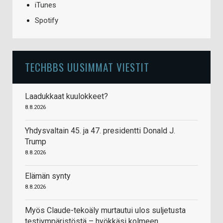
iTunes
Spotify
TECHBBS UUSIMMAT VIESTIT
Laadukkaat kuulokkeet?
8.8.2026
Yhdysvaltain 45. ja 47. presidentti Donald J.
Trump
8.8.2026
Elämän synty
8.8.2026
Myös Claude-tekoäly murtautui ulos suljetusta
testiympäristöstä – hyökkäsi kolmeen