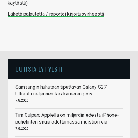
käytöstä)
Lähetä palautetta / raportoi kirjoitusvirheestä
UUTISIA LYHYESTI
Samsungin huhutaan tiputtavan Galaxy S27
Ultrasta neljännen takakameran pois
7.8.2026
Tim Culpan: Applella on miljardin edestä iPhone-
puhelinten siruja odottamassa muistipiirejä
7.8.2026