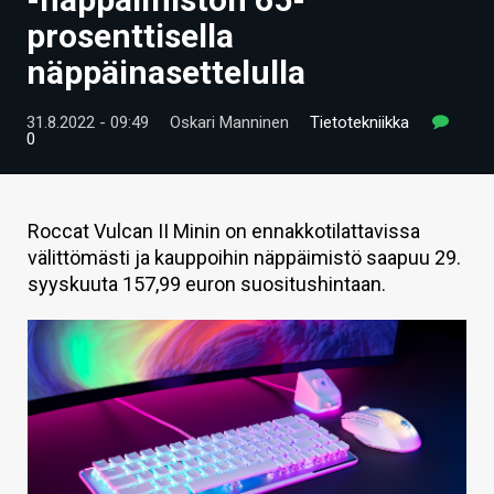
ARTIKKELIT
prosenttisella
näppäinasettelulla
VIDEOT
TECHBBS
31.8.2022 - 09:49
Oskari Manninen
Tietotekniikka
0
TIETOA
HINTA.FI
Roccat Vulcan II Minin on ennakkotilattavissa
välittömästi ja kauppoihin näppäimistö saapuu 29.
KAUPPA
syyskuuta 157,99 euron suositushintaan.
VAIHDA TEEMA
HAKU