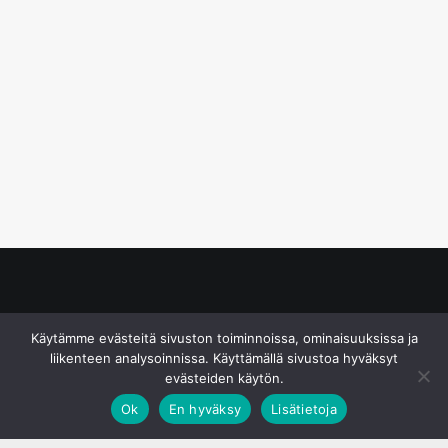
© S&J Media Oy
Käytämme evästeitä sivuston toiminnoissa, ominaisuuksissa ja
liikenteen analysoinnissa. Käyttämällä sivustoa hyväksyt
evästeiden käytön.
Ok
En hyväksy
Lisätietoja