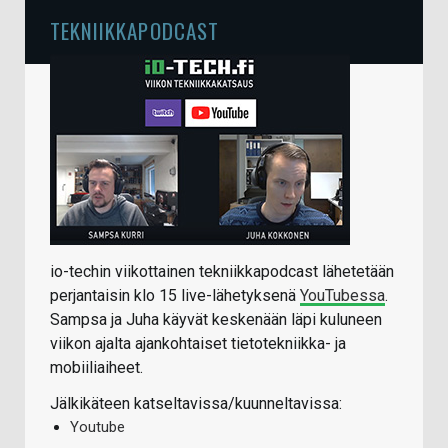
TEKNIIKKAPODCAST
io-techin viikottainen tekniikkapodcast lähetetään
perjantaisin klo 15 live-lähetyksenä
YouTubessa
.
Sampsa ja Juha käyvät keskenään läpi kuluneen
viikon ajalta ajankohtaiset tietotekniikka- ja
mobiiliaiheet.
Jälkikäteen katseltavissa/kuunneltavissa:
Youtube