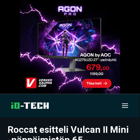
Roccat esitteli Vulcan II Mini
UUTISET
-näppäimistön 65-