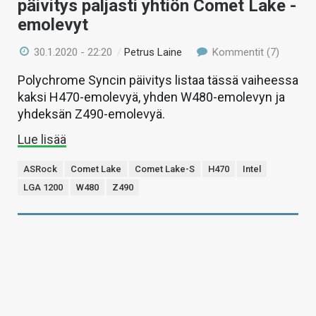
päivitys paljasti yhtiön Comet Lake -
emolevyt
30.1.2020 - 22:20
/
Petrus Laine
Kommentit (7)
Polychrome Syncin päivitys listaa tässä vaiheessa
kaksi H470-emolevyä, yhden W480-emolevyn ja
yhdeksän Z490-emolevyä.
Lue lisää
ASRock
Comet Lake
Comet Lake-S
H470
Intel
LGA 1200
W480
Z490