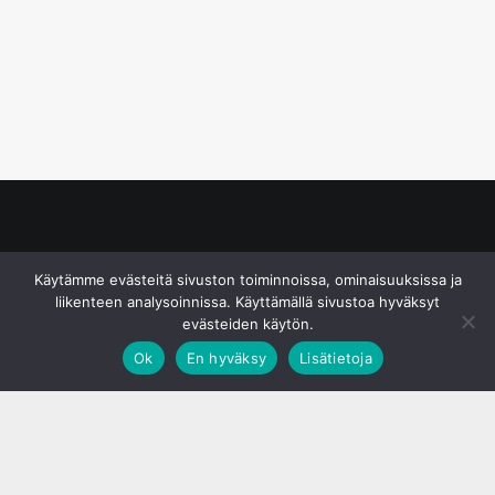
© S&J Media Oy
Käytämme evästeitä sivuston toiminnoissa, ominaisuuksissa ja
liikenteen analysoinnissa. Käyttämällä sivustoa hyväksyt
evästeiden käytön.
Ok
En hyväksy
Lisätietoja
;