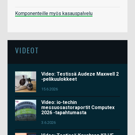
Komponenteille myös kasauspalvelu
VIDEOT
Video: Testissä Audeze Maxwell 2
-pelikuulokkeet
15.6.2026
Video: io-techin
messuosastoraportit Computex
2026 -tapahtumasta
3.6.2026