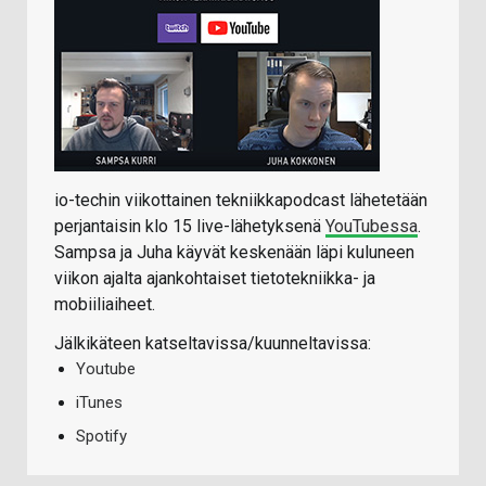
io-techin viikottainen tekniikkapodcast lähetetään
perjantaisin klo 15 live-lähetyksenä
YouTubessa
.
Sampsa ja Juha käyvät keskenään läpi kuluneen
viikon ajalta ajankohtaiset tietotekniikka- ja
mobiiliaiheet.
Jälkikäteen katseltavissa/kuunneltavissa:
Youtube
iTunes
Spotify