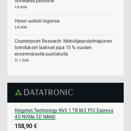
firmwarea pelihiiriin
5.8.2026
Honor uudisti logonsa
5.8.2026
Counterpoint Research: Mobiilijärjestelmäpiirien
toimitukset laskivat jopa 15 % vuoden
ensimmäisellä puoliskolla
31.7.2026
Kingston Technology NV3 1 TB M.2 PCI Express
4.0 NVMe 3D NAND
158,90 €