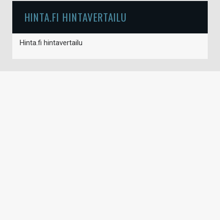
HINTA.FI HINTAVERTAILU
Hinta.fi hintavertailu