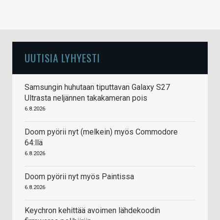
UUTISIA LYHYESTI
Samsungin huhutaan tiputtavan Galaxy S27
Ultrasta neljännen takakameran pois
6.8.2026
Doom pyörii nyt (melkein) myös Commodore
64:llä
6.8.2026
Doom pyörii nyt myös Paintissa
6.8.2026
Keychron kehittää avoimen lähdekoodin