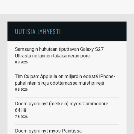
UUTISIA LYHYESTI
Samsungin huhutaan tiputtavan Galaxy S27
Ultrasta neljännen takakameran pois
8.8.2026
Tim Culpan: Applella on miljardin edestä iPhone-
puhelinten siruja odottamassa muistipiirejä
8.8.2026
Doom pyörii nyt (melkein) myös Commodore
64:llä
7.8.2026
Doom pyörii nyt myös Paintissa