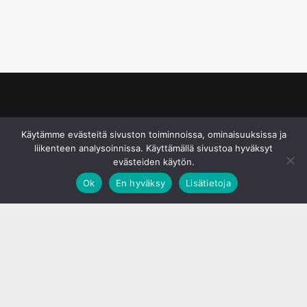
© S&J Media Oy
Käytämme evästeitä sivuston toiminnoissa, ominaisuuksissa ja
liikenteen analysoinnissa. Käyttämällä sivustoa hyväksyt
evästeiden käytön.
Ok
En hyväksy
Lisätietoja
;