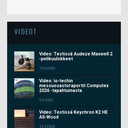
VIDEOT
Video: Testissä Audeze Maxwell 2
-pelikuulokkeet
15.6.2026
Video: io-techin
messuosastoraportit Computex
2026 -tapahtumasta
3.6.2026
Video: Testissä Keychron K2 HE
All-Wood
13.4.2026