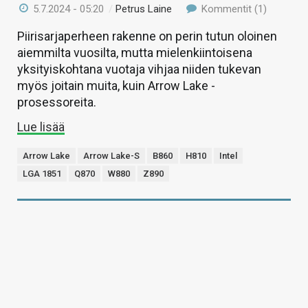
5.7.2024 - 05:20
/
Petrus Laine
Kommentit (1)
Piirisarjaperheen rakenne on perin tutun oloinen
aiemmilta vuosilta, mutta mielenkiintoisena
yksityiskohtana vuotaja vihjaa niiden tukevan
myös joitain muita, kuin Arrow Lake -
prosessoreita.
Lue lisää
Arrow Lake
Arrow Lake-S
B860
H810
Intel
LGA 1851
Q870
W880
Z890