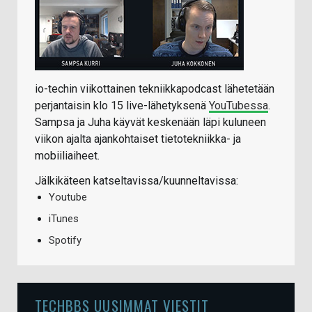
io-techin viikottainen tekniikkapodcast lähetetään
perjantaisin klo 15 live-lähetyksenä
YouTubessa
.
Sampsa ja Juha käyvät keskenään läpi kuluneen
viikon ajalta ajankohtaiset tietotekniikka- ja
mobiiliaiheet.
Jälkikäteen katseltavissa/kuunneltavissa:
Youtube
iTunes
Spotify
TECHBBS UUSIMMAT VIESTIT