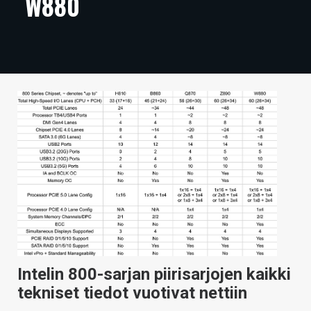
W880
ARTIKKELIT
VIDEOT
TECHBBS
TIETOA
HINTA.FI
KAUPPA
VAIHDA TEEMA
HAKU
Intelin 800-sarjan piirisarjojen kaikki
tekniset tiedot vuotivat nettiin