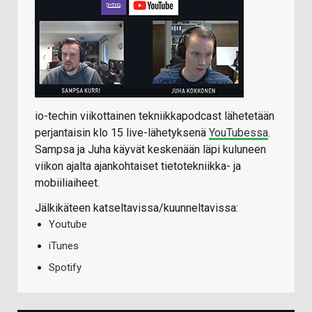
io-techin viikottainen tekniikkapodcast lähetetään
perjantaisin klo 15 live-lähetyksenä
YouTubessa
.
Sampsa ja Juha käyvät keskenään läpi kuluneen
viikon ajalta ajankohtaiset tietotekniikka- ja
mobiiliaiheet.
Jälkikäteen katseltavissa/kuunneltavissa:
Youtube
iTunes
Spotify