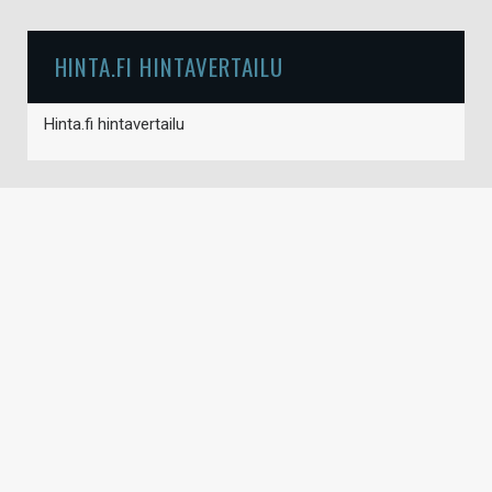
HINTA.FI HINTAVERTAILU
Hinta.fi hintavertailu