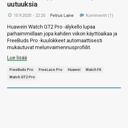
uutuuksia
10.9.2020 - 22:20
/
Petrus Laine
Kommentit (1)
Huawein Watch GT2 Pro -älykello lupaa
parhaimmiillaan jopa kahden viikon käyttöaikaa ja
FreeBuds Pro -kuulokkeet automaattisesti
mukautuvat melunvaimennusprofiilit.
Lue lisää
FreeBuds Pro
FreeLace Pro
Huawei
Watch Fit
Watch GT2 Pro