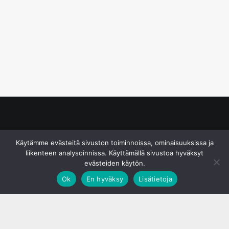
© S&J Media Oy
Käytämme evästeitä sivuston toiminnoissa, ominaisuuksissa ja
liikenteen analysoinnissa. Käyttämällä sivustoa hyväksyt
evästeiden käytön.
Ok
En hyväksy
Lisätietoja
;