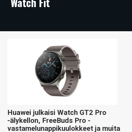
Watch Fit
ARTIKKELIT
VIDEOT
TECHBBS
TIETOA
HINTA.FI
KAUPPA
VAIHDA TEEMA
HAKU
Huawei julkaisi Watch GT2 Pro
-älykellon, FreeBuds Pro -
vastamelunappikuulokkeet ja muita