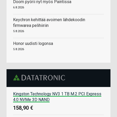
Doom pyörii nyt myös Paintissa
6.8.2026
Keychron kehittää avoimen lähdekoodin
firmwarea pelihiiriin
5.8.2026
Honor uudisti logonsa
5.8.2026
Kingston Technology NV3 1 TB M.2 PCI Express
4.0 NVMe 3D NAND
158,90 €