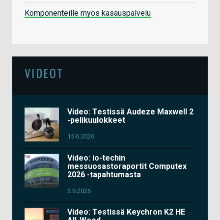
Komponenteille myös kasauspalvelu
VIDEOT
Video: Testissä Audeze Maxwell 2
-pelikuulokkeet
15.6.2026
Video: io-techin
messuosastoraportit Computex
2026 -tapahtumasta
3.6.2026
Video: Testissä Keychron K2 HE