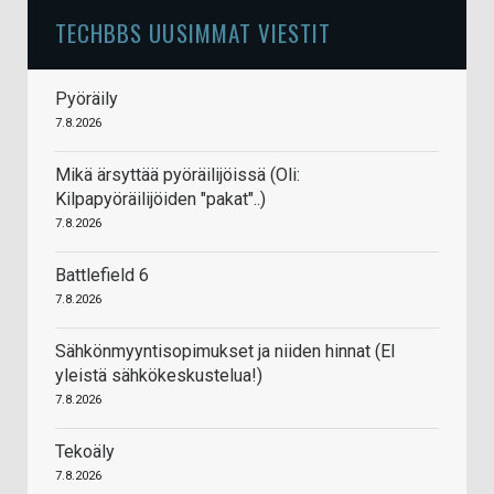
TECHBBS UUSIMMAT VIESTIT
Pyöräily
7.8.2026
Mikä ärsyttää pyöräilijöissä (Oli:
Kilpapyöräilijöiden "pakat"..)
7.8.2026
Battlefield 6
7.8.2026
Sähkönmyyntisopimukset ja niiden hinnat (EI
yleistä sähkökeskustelua!)
7.8.2026
Tekoäly
7.8.2026