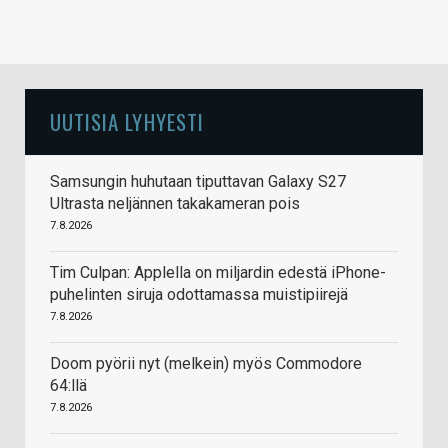
UUTISIA LYHYESTI
Samsungin huhutaan tiputtavan Galaxy S27
Ultrasta neljännen takakameran pois
7.8.2026
Tim Culpan: Applella on miljardin edestä iPhone-
puhelinten siruja odottamassa muistipiirejä
7.8.2026
Doom pyörii nyt (melkein) myös Commodore
64:llä
7.8.2026