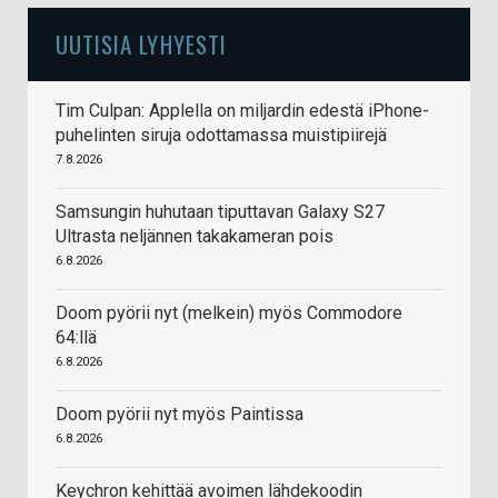
UUTISIA LYHYESTI
Tim Culpan: Applella on miljardin edestä iPhone-
puhelinten siruja odottamassa muistipiirejä
7.8.2026
Samsungin huhutaan tiputtavan Galaxy S27
Ultrasta neljännen takakameran pois
6.8.2026
Doom pyörii nyt (melkein) myös Commodore
64:llä
6.8.2026
Doom pyörii nyt myös Paintissa
6.8.2026
Keychron kehittää avoimen lähdekoodin