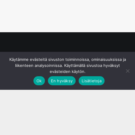
© S&J Media Oy
Käytämme evästeitä sivuston toiminnoissa, ominaisuuksissa ja
liikenteen analysoinnissa. Käyttämällä sivustoa hyväksyt
evästeiden käytön.
Ok
En hyväksy
Lisätietoja
;