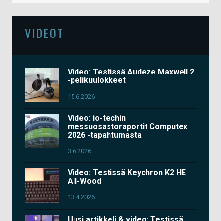
VIDEOT
Video: Testissä Audeze Maxwell 2
-pelikuulokkeet
15.6.2026
Video: io-techin
messuosastoraportit Computex
2026 -tapahtumasta
3.6.2026
Video: Testissä Keychron K2 HE
All-Wood
13.4.2026
Uusi artikkeli & video: Testissä