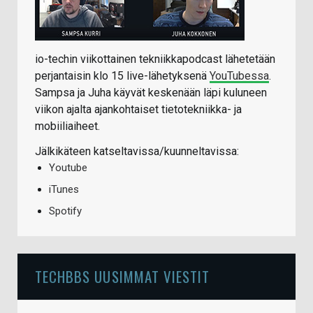
io-techin viikottainen tekniikkapodcast lähetetään
perjantaisin klo 15 live-lähetyksenä
YouTubessa
.
Sampsa ja Juha käyvät keskenään läpi kuluneen
viikon ajalta ajankohtaiset tietotekniikka- ja
mobiiliaiheet.
Jälkikäteen katseltavissa/kuunneltavissa:
Youtube
iTunes
Spotify
TECHBBS UUSIMMAT VIESTIT