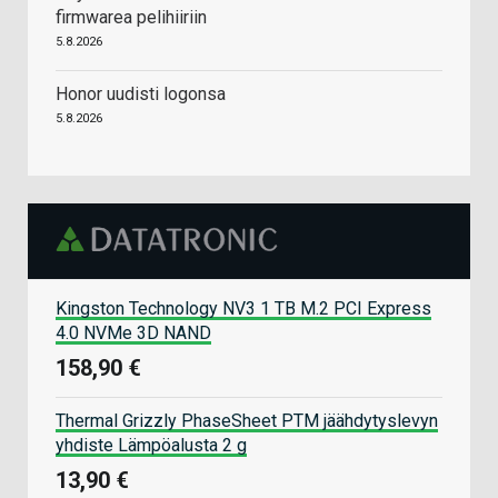
firmwarea pelihiiriin
5.8.2026
Honor uudisti logonsa
5.8.2026
Kingston Technology NV3 1 TB M.2 PCI Express
4.0 NVMe 3D NAND
158,90 €
Thermal Grizzly PhaseSheet PTM jäähdytyslevyn
yhdiste Lämpöalusta 2 g
13,90 €