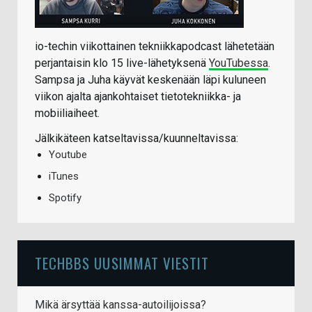
io-techin viikottainen tekniikkapodcast lähetetään
perjantaisin klo 15 live-lähetyksenä
YouTubessa
.
Sampsa ja Juha käyvät keskenään läpi kuluneen
viikon ajalta ajankohtaiset tietotekniikka- ja
mobiiliaiheet.
Jälkikäteen katseltavissa/kuunneltavissa:
Youtube
iTunes
Spotify
TECHBBS UUSIMMAT VIESTIT
Mikä ärsyttää kanssa-autoilijoissa?