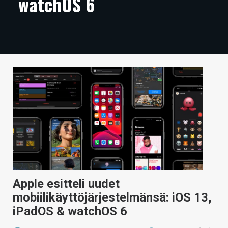
watchOS 6
ARTIKKELIT
VIDEOT
TECHBBS
TIETOA
HINTA.FI
KAUPPA
VAIHDA TEEMA
Apple esitteli uudet
HAKU
mobiilikäyttöjärjestelmänsä: iOS 13,
iPadOS & watchOS 6