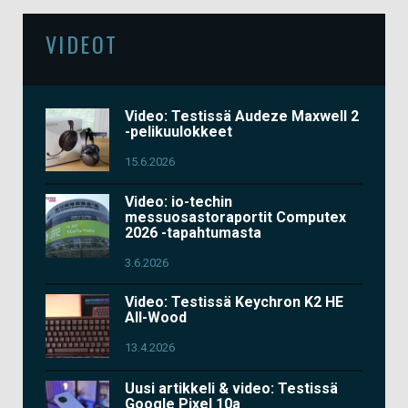
VIDEOT
Video: Testissä Audeze Maxwell 2
-pelikuulokkeet
15.6.2026
Video: io-techin
messuosastoraportit Computex
2026 -tapahtumasta
3.6.2026
Video: Testissä Keychron K2 HE
All-Wood
13.4.2026
Uusi artikkeli & video: Testissä
Google Pixel 10a