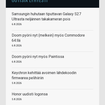
Samsungin huhutaan tiputtavan Galaxy S27
Ultrasta neljännen takakameran pois
6.8.2026
Doom pyörii nyt (melkein) myös Commodore
64:llä
6.8.2026
Doom pyörii nyt myös Paintissa
6.8.2026
Keychron kehittää avoimen lähdekoodin
firmwarea pelihiiriin
5.8.2026
Honor uudisti logonsa
5.8.2026