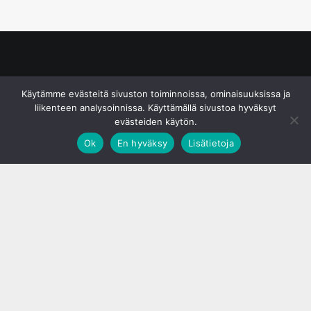
© S&J Media Oy
Käytämme evästeitä sivuston toiminnoissa, ominaisuuksissa ja
liikenteen analysoinnissa. Käyttämällä sivustoa hyväksyt
evästeiden käytön.
Ok
En hyväksy
Lisätietoja
;