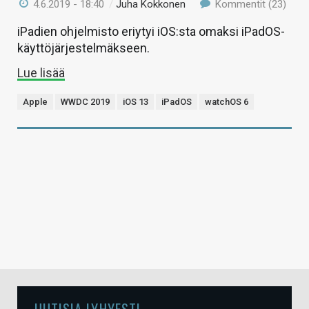
4.6.2019 - 18:40
/
Juha Kokkonen
Kommentit (23)
iPadien ohjelmisto eriytyi iOS:sta omaksi iPadOS-
käyttöjärjestelmäkseen.
Lue lisää
Apple
WWDC 2019
iOS 13
iPadOS
watchOS 6
UUTISIA LYHYESTI