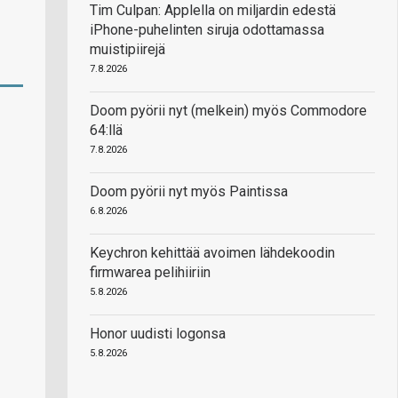
Tim Culpan: Applella on miljardin edestä
iPhone-puhelinten siruja odottamassa
muistipiirejä
7.8.2026
Doom pyörii nyt (melkein) myös Commodore
64:llä
7.8.2026
Doom pyörii nyt myös Paintissa
6.8.2026
Keychron kehittää avoimen lähdekoodin
firmwarea pelihiiriin
5.8.2026
Honor uudisti logonsa
5.8.2026