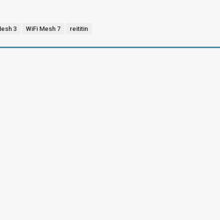
Mesh 3
WiFi Mesh 7
reititin