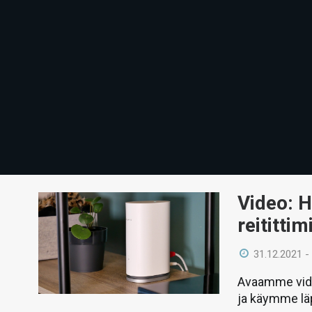
Video: H
reititti
31.12.2021 -
Avaamme vide
ja käymme lä