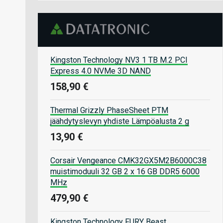
Kingston Technology NV3 1 TB M.2 PCI
Express 4.0 NVMe 3D NAND
158,90 €
Thermal Grizzly PhaseSheet PTM
jäähdytyslevyn yhdiste Lämpöalusta 2 g
13,90 €
Corsair Vengeance CMK32GX5M2B6000C38
muistimoduuli 32 GB 2 x 16 GB DDR5 6000
MHz
479,90 €
Kingston Technology FURY Beast