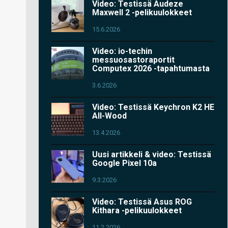
Video: Testissä Audeze
Maxwell 2 -pelikuulokkeet
15.6.2026
Video: io-techin
messuosastoraportit
Computex 2026 -tapahtumasta
3.6.2026
Video: Testissä Keychron K2 HE
All-Wood
13.4.2026
Uusi artikkeli & video: Testissä
Google Pixel 10a
9.3.2026
Video: Testissä Asus ROG
Kithara -pelikuulokkeet
11.2.2026