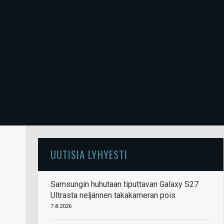
UUTISIA LYHYESTI
Samsungin huhutaan tiputtavan Galaxy S27
Ultrasta neljännen takakameran pois
7.8.2026