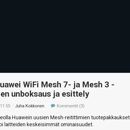
uawei WiFi Mesh 7- ja Mesh 3 -
mien unboksaus ja esittely
 11:55
/
Juha Kokkonen
Kommentit (3)
olla Huawein uusien Mesh-reitittimien tuotepakkaukset
pi laitteiden keskeisimmät ominaisuudet.