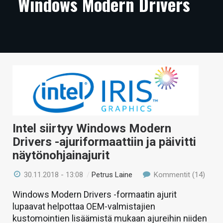
Windows Modern Drivers
ARTIKKELIT
VIDEOT
TECHBBS
TIETOA
HINTA.FI
KAUPPA
Intel siirtyy Windows Modern
VAIHDA TEEMA
Drivers -ajuriformaattiin ja päivitti
näytönohjainajurit
30.11.2018 - 13:08
/
Petrus Laine
Kommentit (14)
HAKU
Windows Modern Drivers -formaatin ajurit
lupaavat helpottaa OEM-valmistajien
kustomointien lisäämistä mukaan ajureihin niiden