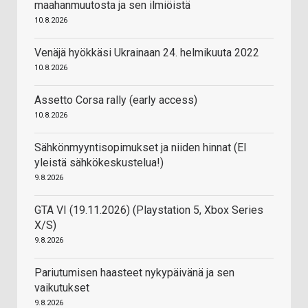
maahanmuutosta ja sen ilmiöistä
10.8.2026
Venäjä hyökkäsi Ukrainaan 24. helmikuuta 2022
10.8.2026
Assetto Corsa rally (early access)
10.8.2026
Sähkönmyyntisopimukset ja niiden hinnat (EI
yleistä sähkökeskustelua!)
9.8.2026
GTA VI (19.11.2026) (Playstation 5, Xbox Series
X/S)
9.8.2026
Pariutumisen haasteet nykypäivänä ja sen
vaikutukset
9.8.2026