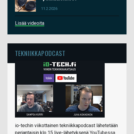
11.2.2026
Lisää videoita
TEKNIIKKAPODCAST
io-techin viikottainen tekniikkapodcast lähetetään
perjantaisin klo 15 live-lähetyksenä
YouTubessa
.