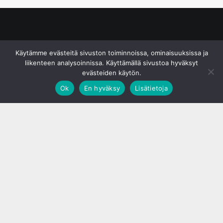
© S&J Media Oy
Käytämme evästeitä sivuston toiminnoissa, ominaisuuksissa ja
liikenteen analysoinnissa. Käyttämällä sivustoa hyväksyt
evästeiden käytön.
Ok
En hyväksy
Lisätietoja
;