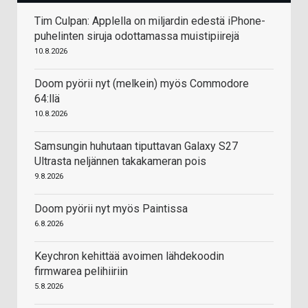
Tim Culpan: Applella on miljardin edestä iPhone-
puhelinten siruja odottamassa muistipiirejä
10.8.2026
Doom pyörii nyt (melkein) myös Commodore
64:llä
10.8.2026
Samsungin huhutaan tiputtavan Galaxy S27
Ultrasta neljännen takakameran pois
9.8.2026
Doom pyörii nyt myös Paintissa
6.8.2026
Keychron kehittää avoimen lähdekoodin
firmwarea pelihiiriin
5.8.2026