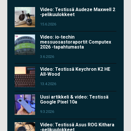
Video: Testissä Audeze Maxwell 2
-pelikuulokkeet
15.6.2026
Video: io-techin
messuosastoraportit Computex
2026 -tapahtumasta
3.6.2026
Video: Testissä Keychron K2 HE
All-Wood
13.4.2026
Uusi artikkeli & video: Testissä
Google Pixel 10a
9.3.2026
Video: Testissä Asus ROG Kithara
-pelikuulokkeet