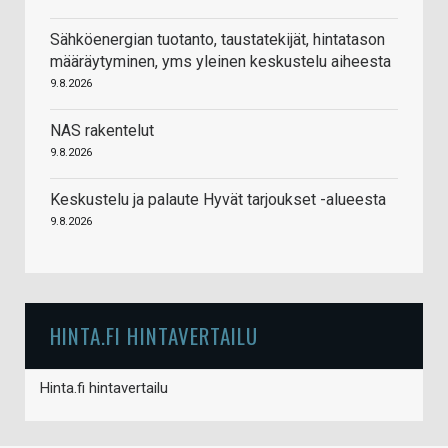
Sähköenergian tuotanto, taustatekijät, hintatason
määräytyminen, yms yleinen keskustelu aiheesta
9.8.2026
NAS rakentelut
9.8.2026
Keskustelu ja palaute Hyvät tarjoukset -alueesta
9.8.2026
HINTA.FI HINTAVERTAILU
Hinta.fi hintavertailu