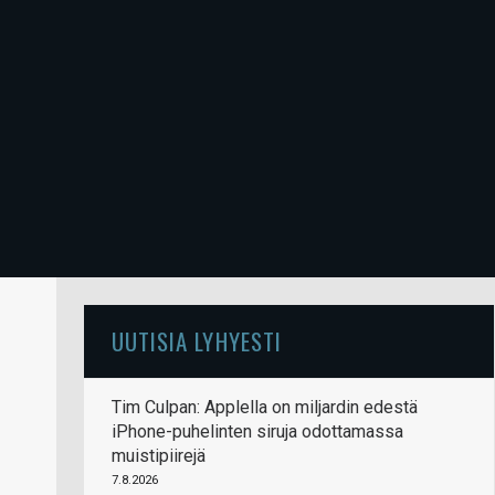
UUTISIA LYHYESTI
Tim Culpan: Applella on miljardin edestä
iPhone-puhelinten siruja odottamassa
muistipiirejä
7.8.2026