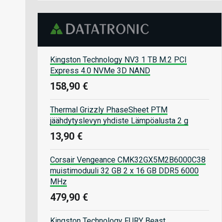
Kingston Technology NV3 1 TB M.2 PCI
Express 4.0 NVMe 3D NAND
158,90 €
Thermal Grizzly PhaseSheet PTM
jäähdytyslevyn yhdiste Lämpöalusta 2 g
13,90 €
Corsair Vengeance CMK32GX5M2B6000C38
muistimoduuli 32 GB 2 x 16 GB DDR5 6000
MHz
479,90 €
Kingston Technology FURY Beast