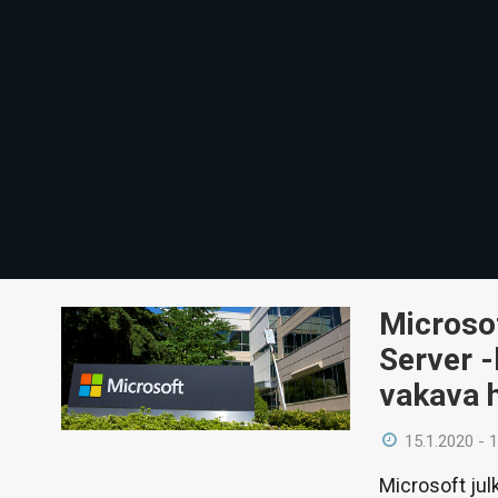
Microso
Server -
vakava 
15.1.2020 - 
Microsoft jul