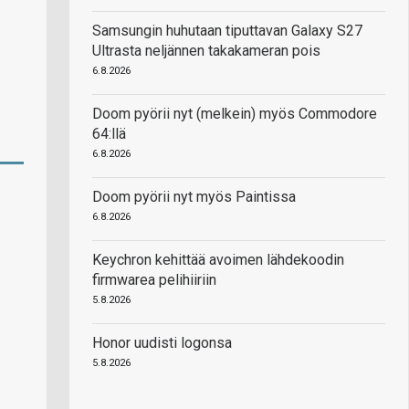
Samsungin huhutaan tiputtavan Galaxy S27
Ultrasta neljännen takakameran pois
6.8.2026
Doom pyörii nyt (melkein) myös Commodore
64:llä
6.8.2026
Doom pyörii nyt myös Paintissa
6.8.2026
Keychron kehittää avoimen lähdekoodin
firmwarea pelihiiriin
5.8.2026
Honor uudisti logonsa
5.8.2026