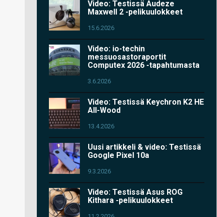
Video: Testissä Audeze
Maxwell 2 -pelikuulokkeet
15.6.2026
Video: io-techin
messuosastoraportit
Computex 2026 -tapahtumasta
3.6.2026
Video: Testissä Keychron K2 HE
All-Wood
13.4.2026
Uusi artikkeli & video: Testissä
Google Pixel 10a
9.3.2026
Video: Testissä Asus ROG
Kithara -pelikuulokkeet
11.2.2026