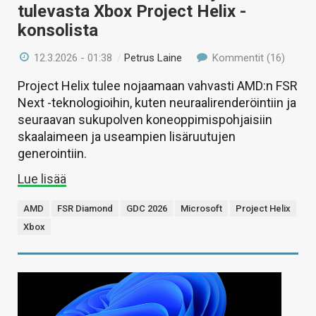
tulevasta Xbox Project Helix -
konsolista
12.3.2026 - 01:38
/
Petrus Laine
Kommentit (16)
Project Helix tulee nojaamaan vahvasti AMD:n FSR
Next -teknologioihin, kuten neuraalirenderöintiin ja
seuraavan sukupolven koneoppimispohjaisiin
skaalaimeen ja useampien lisäruutujen
generointiin.
Lue lisää
AMD
FSR Diamond
GDC 2026
Microsoft
Project Helix
Xbox