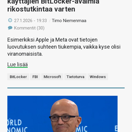
käyttäjien BitLocker-avaimia
rikostutkintaa varten
27.1.2026 - 19:33
/
Timo Niemenmaa
Kommentit (30)
Esimerkiksi Apple ja Meta ovat tietojen
luovutuksen suhteen tiukempia, vaikka kyse olisi
viranomaisista.
Lue lisää
BitLocker
FBI
Microsoft
Tietoturva
Windows