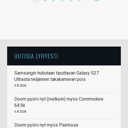
UUTISIA LYHYESTI
Samsungin huhutaan tiputtavan Galaxy S27
Ultrasta neljännen takakameran pois
6.8.2026
Doom pyörii nyt (melkein) myös Commodore
64:llä
6.8.2026
Doom pyörii nyt myös Paintissa