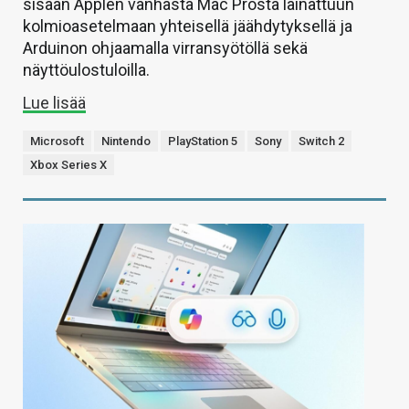
sisään Applen vanhasta Mac Prosta lainattuun
kolmioasetelmaan yhteisellä jäähdytyksellä ja
Arduinon ohjaamalla virransyötöllä sekä
näyttöulostuloilla.
Lue lisää
Microsoft
Nintendo
PlayStation 5
Sony
Switch 2
Xbox Series X