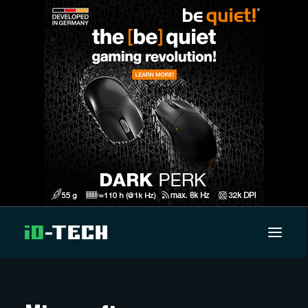
UUTISET