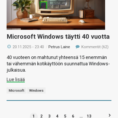
Microsoft Windows täytti 40 vuotta
20.11.2025 - 23:40
/
Petrus Laine
Kommentit (62)
40 vuoteen on mahtunut yhteensä 15 enemmän
tai vähemmän kotikäyttöön suunnattua Windows-
julkaisua.
Lue lisää
Microsoft
Windows
1
2
3
4
5
6
...
13