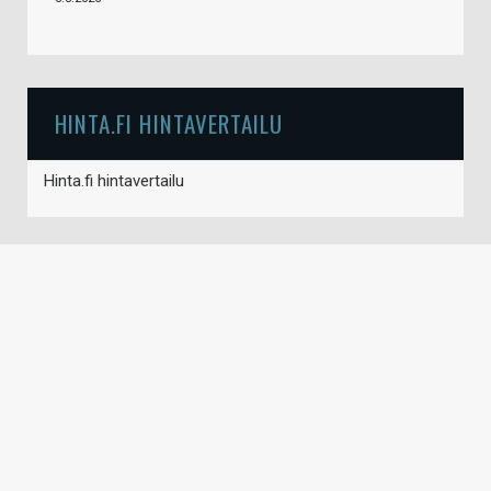
HINTA.FI HINTAVERTAILU
Hinta.fi hintavertailu