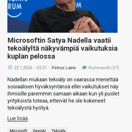
Microsoftin Satya Nadella vaatii
tekoälyltä näkyvämpiä vaikutuksia
kuplan pelossa
22.1.2026 - 05:31
/
Petrus Laine
Kommentit (57)
Nadellan mukaan tekoäly on vaarassa menettää
sosiaalisen hyväksyntänsä ellei vaikutukset näy
ihmisille paremmin samaan aikaan kun yli puolet
yrityksistä toteaa, etteivät he ole kokeneet
tekoälystä hyötyä.
Lue lisää
Microsoft
OpenAI
Tekoäly