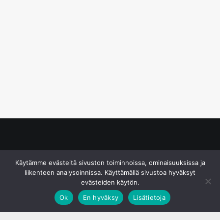
© S&J Media Oy
Käytämme evästeitä sivuston toiminnoissa, ominaisuuksissa ja
liikenteen analysoinnissa. Käyttämällä sivustoa hyväksyt
evästeiden käytön.
Ok
En hyväksy
Lisätietoja
;