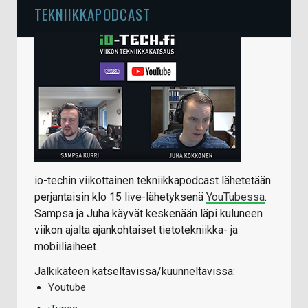
TEKNIIKKAPODCAST
io-techin viikottainen tekniikkapodcast lähetetään
perjantaisin klo 15 live-lähetyksenä
YouTubessa
.
Sampsa ja Juha käyvät keskenään läpi kuluneen
viikon ajalta ajankohtaiset tietotekniikka- ja
mobiiliaiheet.
Jälkikäteen katseltavissa/kuunneltavissa:
Youtube