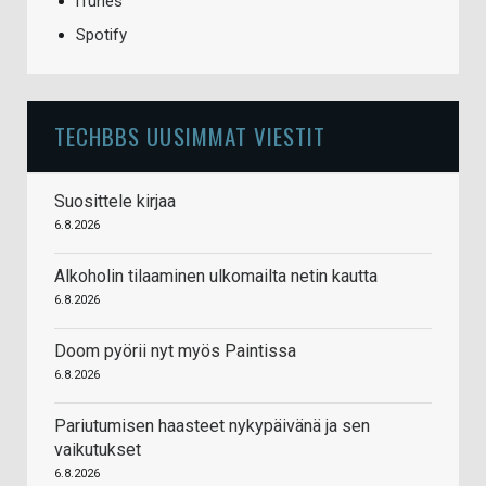
iTunes
Spotify
TECHBBS UUSIMMAT VIESTIT
Suosittele kirjaa
6.8.2026
Alkoholin tilaaminen ulkomailta netin kautta
6.8.2026
Doom pyörii nyt myös Paintissa
6.8.2026
Pariutumisen haasteet nykypäivänä ja sen
vaikutukset
6.8.2026