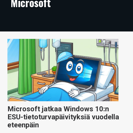
Microsoft
ARTIKKELIT
VIDEOT
TECHBBS
TIETOA
HINTA.FI
KAUPPA
VAIHDA TEEMA
Microsoft jatkaa Windows 10:n
HAKU
ESU-tietoturvapäivityksiä vuodella
eteenpäin