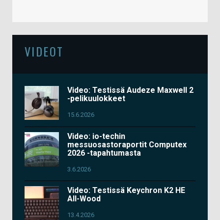
VIDEOT
Video: Testissä Audeze Maxwell 2
-pelikuulokkeet
15.6.2026
Video: io-techin
messuosastoraportit Computex
2026 -tapahtumasta
3.6.2026
Video: Testissä Keychron K2 HE
All-Wood
13.4.2026