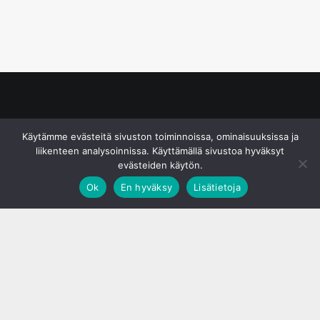
© S&J Media Oy
Käytämme evästeitä sivuston toiminnoissa, ominaisuuksissa ja
liikenteen analysoinnissa. Käyttämällä sivustoa hyväksyt
evästeiden käytön.
Ok
En hyväksy
Lisätietoja
;