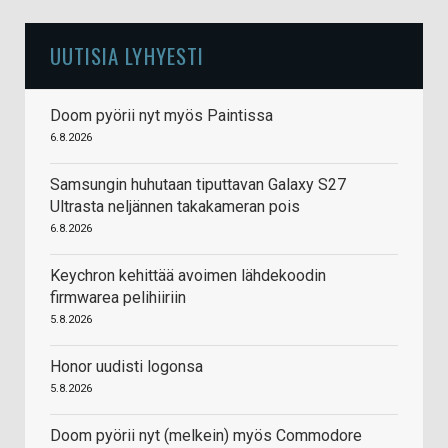
UUTISIA LYHYESTI
Doom pyörii nyt myös Paintissa
6.8.2026
Samsungin huhutaan tiputtavan Galaxy S27
Ultrasta neljännen takakameran pois
6.8.2026
Keychron kehittää avoimen lähdekoodin
firmwarea pelihiiriin
5.8.2026
Honor uudisti logonsa
5.8.2026
Doom pyörii nyt (melkein) myös Commodore