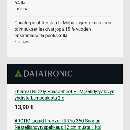
64:llä
3.8.2026
Counterpoint Research: Mobiilijärjestelmäpiirien
toimitukset laskivat jopa 15 % vuoden
ensimmäisellä puoliskolla
31.7.2026
Thermal Grizzly PhaseSheet PTM jäähdytyslevyn
yhdiste Lämpöalusta 2 g
13,90 €
ARCTIC Liquid Freezer III Pro 360 Suoritin
Nestejäähdytyspakkaus 12 cm musta 1 kpl