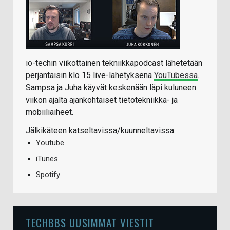
io-techin viikottainen tekniikkapodcast lähetetään
perjantaisin klo 15 live-lähetyksenä
YouTubessa
.
Sampsa ja Juha käyvät keskenään läpi kuluneen
viikon ajalta ajankohtaiset tietotekniikka- ja
mobiiliaiheet.
Jälkikäteen katseltavissa/kuunneltavissa:
Youtube
iTunes
Spotify
TECHBBS UUSIMMAT VIESTIT