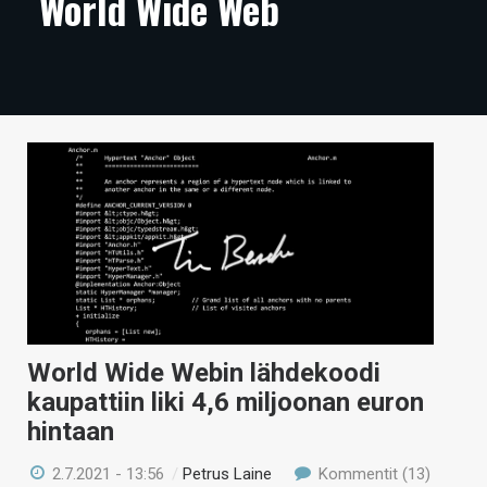
World Wide Web
ARTIKKELIT
VIDEOT
TECHBBS
TIETOA
HINTA.FI
KAUPPA
VAIHDA TEEMA
World Wide Webin lähdekoodi
kaupattiin liki 4,6 miljoonan euron
HAKU
hintaan
2.7.2021 - 13:56
/
Petrus Laine
Kommentit (13)