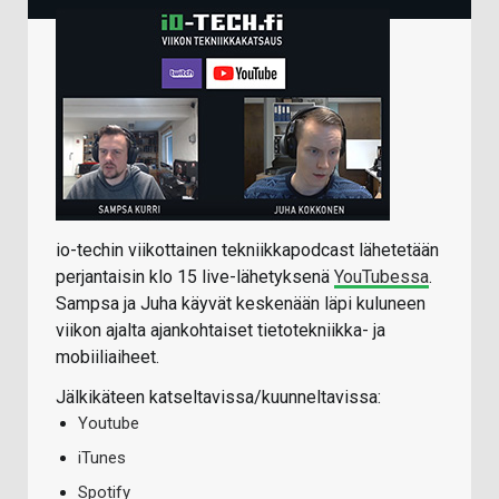
io-techin viikottainen tekniikkapodcast lähetetään
perjantaisin klo 15 live-lähetyksenä
YouTubessa
.
Sampsa ja Juha käyvät keskenään läpi kuluneen
viikon ajalta ajankohtaiset tietotekniikka- ja
mobiiliaiheet.
Jälkikäteen katseltavissa/kuunneltavissa:
Youtube
iTunes
Spotify