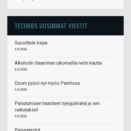
TECHBBS UUSIMMAT VIESTIT
Suosittele kirjaa
6.8.2026
Alkoholin tilaaminen ulkomailta netin kautta
6.8.2026
Doom pyörii nyt myös Paintissa
6.8.2026
Pariutumisen haasteet nykypäivänä ja sen
vaikutukset
6.8.2026
Perunalastut