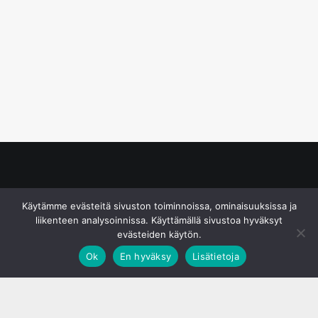
© S&J Media Oy
Käytämme evästeitä sivuston toiminnoissa, ominaisuuksissa ja
liikenteen analysoinnissa. Käyttämällä sivustoa hyväksyt
evästeiden käytön.
Ok
En hyväksy
Lisätietoja
;