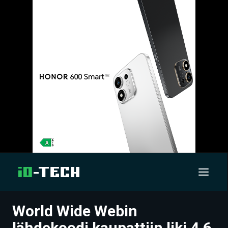
World Wide Webin
UUTISET
lähdekoodi kaupattiin liki 4,6