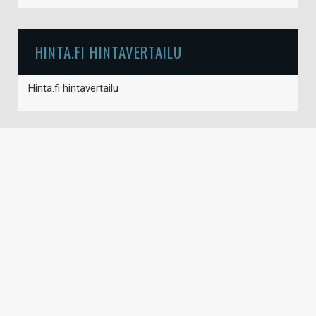
HINTA.FI HINTAVERTAILU
Hinta.fi hintavertailu