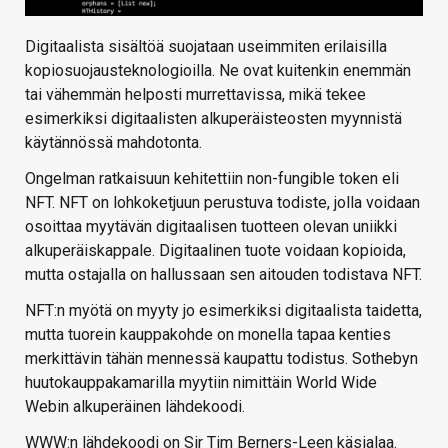
Digitaalista sisältöä suojataan useimmiten erilaisilla
kopiosuojausteknologioilla. Ne ovat kuitenkin enemmän
tai vähemmän helposti murrettavissa, mikä tekee
esimerkiksi digitaalisten alkuperäisteosten myynnistä
käytännössä mahdotonta.
Ongelman ratkaisuun kehitettiin non-fungible token eli
NFT. NFT on lohkoketjuun perustuva todiste, jolla voidaan
osoittaa myytävän digitaalisen tuotteen olevan uniikki
alkuperäiskappale. Digitaalinen tuote voidaan kopioida,
mutta ostajalla on hallussaan sen aitouden todistava NFT.
NFT:n myötä on myyty jo esimerkiksi digitaalista taidetta,
mutta tuorein kauppakohde on monella tapaa kenties
merkittävin tähän mennessä kaupattu todistus. Sothebyn
huutokauppakamarilla myytiin nimittäin World Wide
Webin alkuperäinen lähdekoodi.
WWW:n lähdekoodi on Sir Tim Berners-Leen käsialaa.