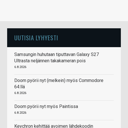
UUTISIA LYHYESTI
Samsungin huhutaan tiputtavan Galaxy S27
Ultrasta neljännen takakameran pois
6.8.2026
Doom pyörii nyt (melkein) myös Commodore
64:llä
6.8.2026
Doom pyörii nyt myös Paintissa
6.8.2026
Keychron kehittää avoimen lähdekoodin