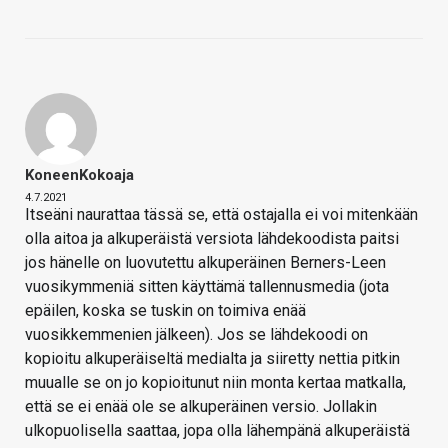
KoneenKokoaja
4.7.2021
Itseäni naurattaa tässä se, että ostajalla ei voi mitenkään
olla aitoa ja alkuperäistä versiota lähdekoodista paitsi
jos hänelle on luovutettu alkuperäinen Berners-Leen
vuosikymmeniä sitten käyttämä tallennusmedia (jota
epäilen, koska se tuskin on toimiva enää
vuosikkemmenien jälkeen). Jos se lähdekoodi on
kopioitu alkuperäiseltä medialta ja siiretty nettia pitkin
muualle se on jo kopioitunut niin monta kertaa matkalla,
että se ei enää ole se alkuperäinen versio. Jollakin
ulkopuolisella saattaa, jopa olla lähempänä alkuperäistä