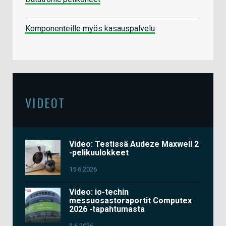
Komponenteille myös kasauspalvelu
VIDEOT
Video: Testissä Audeze Maxwell 2
-pelikuulokkeet
15.6.2026
Video: io-techin
messuosastoraportit Computex
2026 -tapahtumasta
3.6.2026