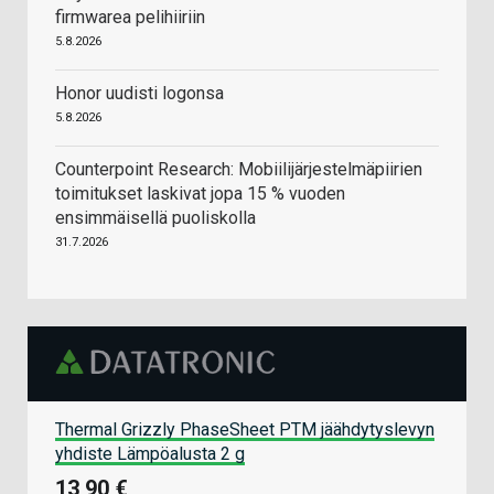
firmwarea pelihiiriin
5.8.2026
Honor uudisti logonsa
5.8.2026
Counterpoint Research: Mobiilijärjestelmäpiirien
toimitukset laskivat jopa 15 % vuoden
ensimmäisellä puoliskolla
31.7.2026
Thermal Grizzly PhaseSheet PTM jäähdytyslevyn
yhdiste Lämpöalusta 2 g
13,90 €