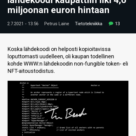
ARTIKKELIT
miljoonan euron hintaan
VIDEOT
2.7.2021 - 13:56
Petrus Laine
Tietotekniikka
13
TECHBBS
TIETOA
Koska lähdekoodi on helposti kopioitavissa
loputtomasti uudelleen, oli kaupan todellinen
HINTA.FI
kohde WWW:n lähdekoodin non-fungible token- eli
NFT-aitoustodistus.
KAUPPA
VAIHDA TEEMA
HAKU