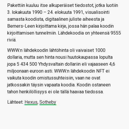
Pakettiin kuuluu itse alkuperäiset tiedostot, jotka luotiin
3. lokakuuta 1990 – 24. elokuuta 1991, visualisointi
samasta koodista, digitaalinen juliste aiheesta ja
Berners-Leen kirjoittama kirje, jossa hän palaa koodin
kirjoittamisen tunnelmiin. Lähdekoodia on yhteensä 9555
riviä.
WWW:n lähdekoodin lähtöhinta oli vaivaiset 1000
dollaria, mutta sen hinta nousi huutokaupassa lopulta
jopa 5 434 500 Yhdysvaltain dollariin eli vajaaseen 4,6
miljoonaan euroon asti. WWW:n lähdekoodin NFT ei
vaikuta koodin omistussuhteisiin, vaan ne ovat
jatkossakin täysin vapaata koodia. Koodin ostaneen
tahon henkilöllisyys ei ole tällä haavaa tiedossa.
Lähteet:
Hexus
,
Sotheby